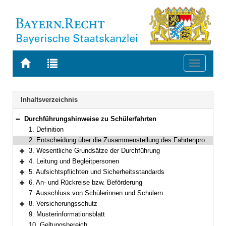
Zur
Zur
Toggle
Startseite
Trefferliste
navigati
von
der
BAYERN.RECHT
letzten
Navigation
Inhaltsverzeichnis
Suche
Durchführungshinweise zu Schülerfahrten
Bereich reduzieren
1. Definition
2. Entscheidung über die Zusammenstellung des Fahrtenprogramms
3. Wesentliche Grundsätze der Durchführung
Bereich erweitern
4. Leitung und Begleitpersonen
Bereich erweitern
5. Aufsichtspflichten und Sicherheitsstandards
Bereich erweitern
6. An- und Rückreise bzw. Beförderung
Bereich erweitern
7. Ausschluss von Schülerinnen und Schülern
8. Versicherungsschutz
Bereich erweitern
9. Musterinformationsblatt
10. Geltungsbereich