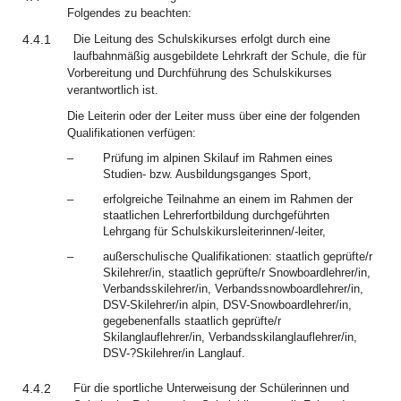
Folgendes zu beachten:
4.4.1
Die Leitung des Schulskikurses erfolgt durch eine
laufbahnmäßig ausgebildete Lehrkraft der Schule, die für
Vorbereitung und Durchführung des Schulskikurses
verantwortlich ist.
Die Leiterin oder der Leiter muss über eine der folgenden
Qualifikationen verfügen:
–
Prüfung im alpinen Skilauf im Rahmen eines
Studien- bzw. Ausbildungsganges Sport,
–
erfolgreiche Teilnahme an einem im Rahmen der
staatlichen Lehrerfortbildung durchgeführten
Lehrgang für Schulskikursleiterinnen/-leiter,
–
außerschulische Qualifikationen: staatlich geprüfte/r
Skilehrer/in, staatlich geprüfte/r Snowboardlehrer/in,
Verbandsskilehrer/in, Verbandssnowboardlehrer/in,
DSV-Skilehrer/in alpin, DSV-Snowboardlehrer/in,
gegebenenfalls staatlich geprüfte/r
Skilanglauflehrer/in, Verbandsskilanglauflehrer/in,
DSV-?Skilehrer/in Langlauf.
4.4.2
Für die sportliche Unterweisung der Schülerinnen und