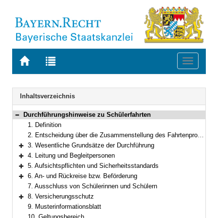
Zur
Zur
Toggle
Startseite
Trefferliste
navigati
von
der
BAYERN.RECHT
letzten
Navigation
Inhaltsverzeichnis
Suche
Durchführungshinweise zu Schülerfahrten
Bereich reduzieren
1. Definition
2. Entscheidung über die Zusammenstellung des Fahrtenprogramms
3. Wesentliche Grundsätze der Durchführung
Bereich erweitern
4. Leitung und Begleitpersonen
Bereich erweitern
5. Aufsichtspflichten und Sicherheitsstandards
Bereich erweitern
6. An- und Rückreise bzw. Beförderung
Bereich erweitern
7. Ausschluss von Schülerinnen und Schülern
8. Versicherungsschutz
Bereich erweitern
9. Musterinformationsblatt
10. Geltungsbereich