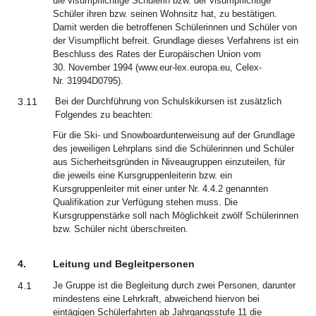
die visumpflichtige Schülerin bzw. der visumpflichtige
Schüler ihren bzw. seinen Wohnsitz hat, zu bestätigen.
Damit werden die betroffenen Schülerinnen und Schüler von
der Visumpflicht befreit. Grundlage dieses Verfahrens ist ein
Beschluss des Rates der Europäischen Union vom
30. November 1994 (www.eur-lex.europa.eu, Celex-
Nr. 31994D0795).
3.11
Bei der Durchführung von Schulskikursen ist zusätzlich
Folgendes zu beachten:
Für die Ski- und Snowboardunterweisung auf der Grundlage
des jeweiligen Lehrplans sind die Schülerinnen und Schüler
aus Sicherheitsgründen in Niveaugruppen einzuteilen, für
die jeweils eine Kursgruppenleiterin bzw. ein
Kursgruppenleiter mit einer unter Nr. 4.4.2 genannten
Qualifikation zur Verfügung stehen muss. Die
Kursgruppenstärke soll nach Möglichkeit zwölf Schülerinnen
bzw. Schüler nicht überschreiten.
4.
Leitung und Begleitpersonen
4.1
Je Gruppe ist die Begleitung durch zwei Personen, darunter
mindestens eine Lehrkraft, abweichend hiervon bei
eintägigen Schülerfahrten ab Jahrgangsstufe 11 die