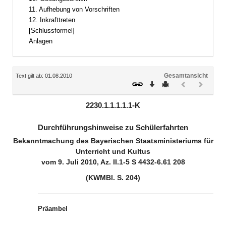
11. Aufhebung von Vorschriften
12. Inkrafttreten
[Schlussformel]
Anlagen
Inhalt
Gesamtansicht
Text gilt ab: 01.08.2010
Download
Drucken
Vorheriges
Nächste
Dokument
Dokume
(inaktiv)
(inaktiv)
2230.1.1.1.1.1-K
Durchführungshinweise zu Schülerfahrten
Bekanntmachung des Bayerischen Staatsministeriums für
Unterricht und Kultus
vom 9. Juli 2010, Az. II.1-5 S 4432-6.61 208
(KWMBl. S. 204)
Präambel