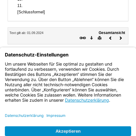
11.
[Schlussformel]
Inhalt
Gesamtansicht
Text gilt ab: 01.09.2024
Download
Drucken
Vorheriges
Nächste
Dokument
Dokume
8.
Wenn für einen Lehrer wegen der Mitwirkung an Prüfungen
an einem Tag drei oder mehr Unterrichtsstunden ausfallen,
ist er angemessen im Hauptamt entlastet und kann für
einen solchen Prüfungstag keine Prüfervergütung erhalten.
Bayern.de
BayernPortal
Datenschutz
Impressum
Barrierefreiheit
Hilfe