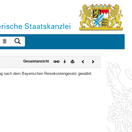
Suche ausführen
Suche zurücksetzen
Download
Drucken
Vorheriges
Nächstes
Gesamtansicht
Dokument
Dokument
tung nach dem Bayerischen Reisekostengesetz gewährt.