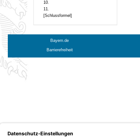
10.
11.
[Schlussformel]
Bayern.de
Barrierefreiheit