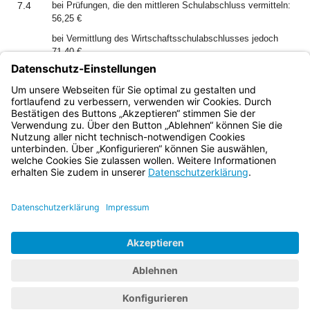
7.4
bei Prüfungen, die den mittleren Schulabschluss vermitteln:
56,25 €
bei Vermittlung des Wirtschaftsschulabschlusses jedoch
71,40 €
7.5
bei Zwischen-, Ergänzungs- und Erweiterungsprüfungen, die
sich auf die vorgenannten Prüfungen beziehen, jeweils zwei
Drittel der vorgenannten Beträge.
Bayern.de
BayernPortal
Datenschutz
Impressum
Barrierefreiheit
Hilfe
Kontakt
Kontrastwechsel
Schriftgröße