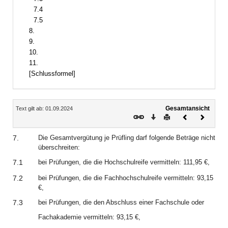
7.4
7.5
8.
9.
10.
11.
[Schlussformel]
Inhalt
Gesamtansicht
Text gilt ab: 01.09.2024
Download
Drucken
Vorheriges
Nächste
Dokument
Dokume
7.
Die Gesamtvergütung je Prüfling darf folgende Beträge nicht
überschreiten:
7.1
bei Prüfungen, die die Hochschulreife vermitteln: 111,95 €,
7.2
bei Prüfungen, die die Fachhochschulreife vermitteln: 93,15
€,
7.3
bei Prüfungen, die den Abschluss einer Fachschule oder
Fachakademie vermitteln: 93,15 €,