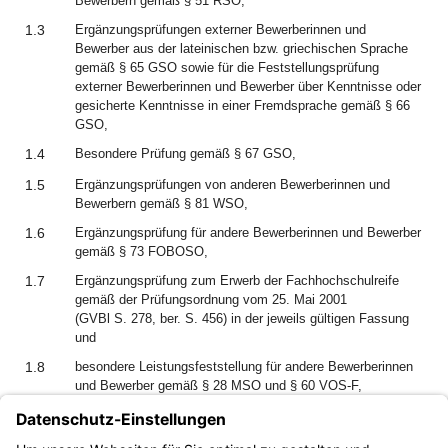
Bewerbern gemäß § 51 RSO,
1.3
Ergänzungsprüfungen externer Bewerberinnen und
Bewerber aus der lateinischen bzw. griechischen Sprache
gemäß § 65 GSO sowie für die Feststellungsprüfung
externer Bewerberinnen und Bewerber über Kenntnisse oder
gesicherte Kenntnisse in einer Fremdsprache gemäß § 66
GSO,
1.4
Besondere Prüfung gemäß § 67 GSO,
1.5
Ergänzungsprüfungen von anderen Bewerberinnen und
Bewerbern gemäß § 81 WSO,
1.6
Ergänzungsprüfung für andere Bewerberinnen und Bewerber
gemäß § 73 FOBOSO,
1.7
Ergänzungsprüfung zum Erwerb der Fachhochschulreife
gemäß der Prüfungsordnung vom 25. Mai 2001
(GVBl S. 278, ber. S. 456) in der jeweils gültigen Fassung
und
1.8
besondere Leistungsfeststellung für andere Bewerberinnen
und Bewerber gemäß § 28 MSO und § 60 VOS-F,
ausgenommen Schülerinnen und Schüler im M-Zug, die
nach § 28 Abs. 1 Satz 1 Nr. 1 MSO als andere Teilnehmer
an der besonderen Leistungsfeststellung der von ihnen