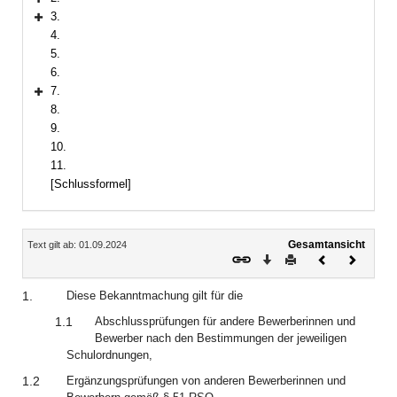
Bereich erweitern
3.
Bereich erweitern
4.
5.
6.
7.
Bereich erweitern
8.
9.
10.
11.
[Schlussformel]
Inhalt
Gesamtansicht
Text gilt ab: 01.09.2024
Download
Drucken
Vorheriges
Nächste
Dokument
Dokume
1.
Diese Bekanntmachung gilt für die
1.1
Abschlussprüfungen für andere Bewerberinnen und
Bewerber nach den Bestimmungen der jeweiligen
Schulordnungen,
1.2
Ergänzungsprüfungen von anderen Bewerberinnen und