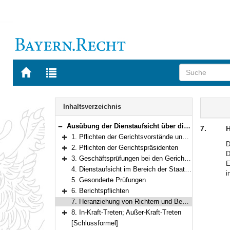
Zur
Zur
Startseite
Trefferliste
von
der
Navigation
BAYERN.RECHT
letzten
Inhalt
Inhaltsverzeichnis
Suche
Ausübung der Dienstaufsicht über die Gerichte und Staatsanwaltschaften
7.
H
Bereich reduzieren
1. Pflichten der Gerichtsvorstände und Abteilungsleiter
Bereich erweitern
D
2. Pflichten der Gerichtspräsidenten
D
Bereich erweitern
3. Geschäftsprüfungen bei den Gerichten
E
Bereich erweitern
4. Dienstaufsicht im Bereich der Staatsanwaltschaften
i
5. Gesonderte Prüfungen
6. Berichtspflichten
Bereich erweitern
7. Heranziehung von Richtern und Beamten
8. In-Kraft-Treten; Außer-Kraft-Treten
Bereich erweitern
[Schlussformel]