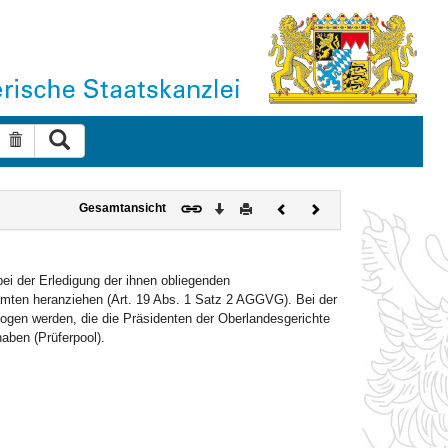
Suche ausführen
Suche zurücksetzen
Download
Drucken
Vorheriges
Nächstes
Gesamtansicht
Dokument
Dokument
ei der Erledigung der ihnen obliegenden
eamten heranziehen (Art. 19 Abs. 1 Satz 2 AGGVG). Bei der
ogen werden, die die Präsidenten der Oberlandesgerichte
aben (Prüferpool).