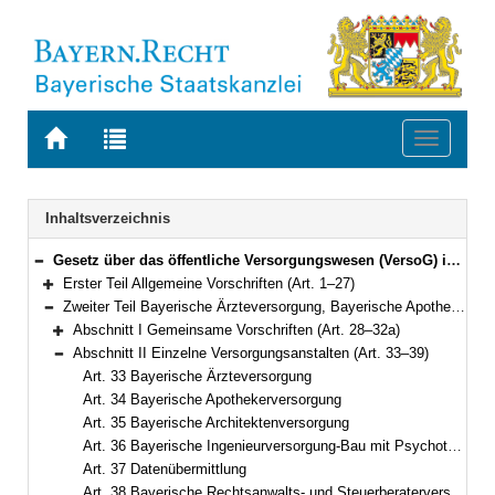
Zur
Zur
Toggle
Startseite
Trefferliste
navigati
von
der
BAYERN.RECHT
letzten
Navigation
Inhaltsverzeichnis
Suche
Gesetz über das öffentliche Versorgungswesen (VersoG) in der Fassung der Bekanntmachung vom 16. Juni 2008 (GVBl. S. 371) BayRS 763-1-I (Art. 1–57)
Bereich reduzieren
Erster Teil Allgemeine Vorschriften (Art. 1–27)
Bereich erweitern
Zweiter Teil Bayerische Ärzteversorgung, Bayerische Apothekerversorgung, Bayerische Architektenversorgung, Bayerische Ingenieurversorgung-Bau mit Psychotherapeutenversorgung, Bayerische Rechtsanwalts- und Steuerberaterversorgung (Art. 28–39)
Bereich reduzieren
Abschnitt I Gemeinsame Vorschriften (Art. 28–32a)
Bereich erweitern
Abschnitt II Einzelne Versorgungsanstalten (Art. 33–39)
Bereich reduzieren
Art. 33 Bayerische Ärzteversorgung
Art. 34 Bayerische Apothekerversorgung
Art. 35 Bayerische Architektenversorgung
Art. 36 Bayerische Ingenieurversorgung-Bau mit Psychotherapeutenversorgung
Art. 37 Datenübermittlung
Art. 38 Bayerische Rechtsanwalts- und Steuerberaterversorgung