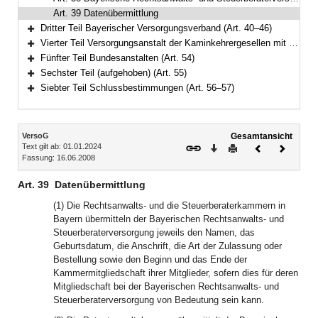
Art. 39 Datenübermittlung
Dritter Teil Bayerischer Versorgungsverband (Art. 40–46)
Bereich erweitern
Vierter Teil Versorgungsanstalt der Kaminkehrergesellen mit Pensionskasse des Schornsteinfegerhandwerks (Art. 47–53)
Bereich erweitern
Fünfter Teil Bundesanstalten (Art. 54)
Bereich erweitern
Sechster Teil (aufgehoben) (Art. 55)
Bereich erweitern
Siebter Teil Schlussbestimmungen (Art. 56–57)
Bereich erweitern
Inhalt
VersoG
Gesamtansicht
Text gilt ab: 01.01.2024
Download
Drucken
Vorheriges
Nächste
Fassung: 16.06.2008
Dokument
Dokume
Art. 39
Datenübermittlung
(1) Die Rechtsanwalts- und die Steuerberaterkammern in
Bayern übermitteln der Bayerischen Rechtsanwalts- und
Steuerberaterversorgung jeweils den Namen, das
Geburtsdatum, die Anschrift, die Art der Zulassung oder
Bestellung sowie den Beginn und das Ende der
Kammermitgliedschaft ihrer Mitglieder, sofern dies für deren
Mitgliedschaft bei der Bayerischen Rechtsanwalts- und
Steuerberaterversorgung von Bedeutung sein kann.