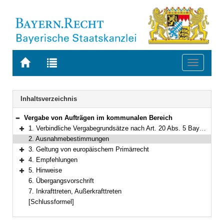
Zur
Zur
Toggle
Startseite
Trefferliste
navigati
von
der
BAYERN.RECHT
letzten
Navigation
Inhaltsverzeichnis
Suche
Vergabe von Aufträgen im kommunalen Bereich
Bereich reduzieren
1. Verbindliche Vergabegrundsätze nach Art. 20 Abs. 5 BayWiVG, § 31 Abs. 2 KommHV-Kameralistik und § 30 Abs. 2 KommHV-Doppik
Bereich erweitern
2. Ausnahmebestimmungen
3. Geltung von europäischem Primärrecht
Bereich erweitern
4. Empfehlungen
Bereich erweitern
5. Hinweise
Bereich erweitern
6. Übergangsvorschrift
7. Inkrafttreten, Außerkrafttreten
[Schlussformel]