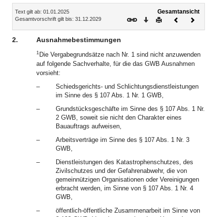
Inhalt
Gesamtansicht
Text gilt ab: 01.01.2025
Download
Drucken
Vorheriges
Nächste
Gesamtvorschrift gilt bis: 31.12.2029
Dokument
Dokume
2.
Ausnahmebestimmungen
1
Die Vergabegrundsätze nach Nr. 1 sind nicht anzuwenden
auf folgende Sachverhalte, für die das GWB Ausnahmen
vorsieht:
–
Schiedsgerichts- und Schlichtungsdienstleistungen
im Sinne des § 107 Abs. 1 Nr. 1 GWB,
–
Grundstücksgeschäfte im Sinne des § 107 Abs. 1 Nr.
2 GWB, soweit sie nicht den Charakter eines
Bauauftrags aufweisen,
–
Arbeitsverträge im Sinne des § 107 Abs. 1 Nr. 3
GWB,
–
Dienstleistungen des Katastrophenschutzes, des
Zivilschutzes und der Gefahrenabwehr, die von
gemeinnützigen Organisationen oder Vereinigungen
erbracht werden, im Sinne von § 107 Abs. 1 Nr. 4
GWB,
–
öffentlich-öffentliche Zusammenarbeit im Sinne von