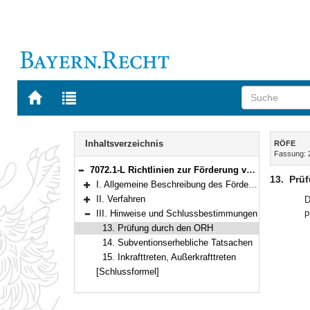
Zur
Zur
Startseite
Trefferliste
von
der
Navigation
BAYERN.RECHT
letzten
Inhalt
Inhaltsverzeichnis
RÖFE
Suche
Fassung: 
7072.1-L Richtlinien zur Förderung von öffentlichen touristischen Infrastruktureinrichtungen (RÖFE) Bekanntmachung des Bayerischen Staatsministeriums für Wirtschaft, Landesentwicklung und Energie vom 22. Juni 2022, Az. 73-3360/10/10 (BayMBl. Nr. 403)
Bereich reduzieren
13.
Prü
I. Allgemeine Beschreibung des Förderbereichs
Bereich erweitern
II. Verfahren
D
Bereich erweitern
p
III. Hinweise und Schlussbestimmungen
Bereich reduzieren
13. Prüfung durch den ORH
14. Subventionserhebliche Tatsachen
15. Inkrafttreten, Außerkrafttreten
[Schlussformel]