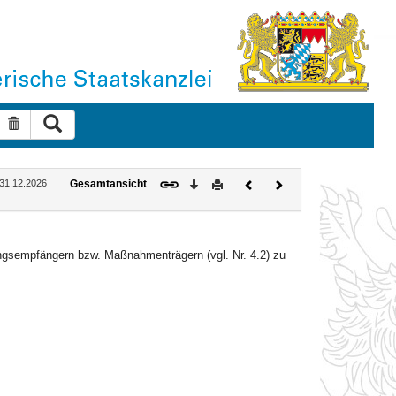
Suche ausführen
Suche zurücksetzen
Download
Drucken
Vorheriges
Nächstes
: 31.12.2026
Gesamtansicht
Dokument
Dokument
ngsempfängern bzw. Maßnahmenträgern (vgl. Nr. 4.2) zu