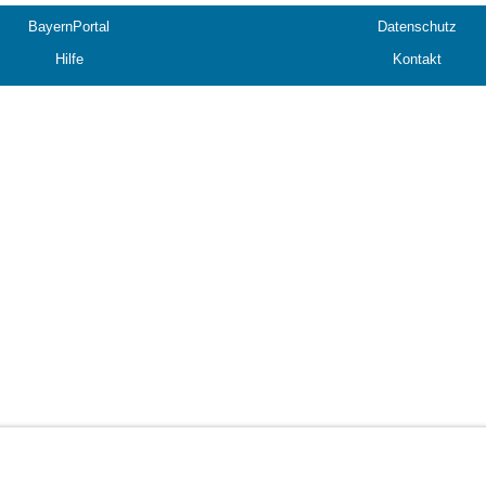
BayernPortal
Datenschutz
Hilfe
Kontakt