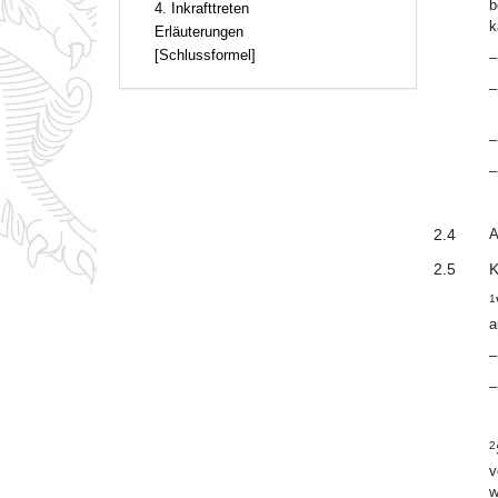
b
4. Inkrafttreten
k
Erläuterungen
[Schlussformel]
–
–
–
–
2.4
A
2.5
K
1
a
–
–
2
v
w