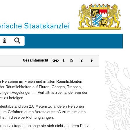
Suche ausführen
Suche zurücksetzen
Download
Drucken
Vorheriges
Nächstes
Gesamtansicht
Dokument
Dokument
n Personen im Freien und in allen Räumlichkeiten
 der Räumlichkeiten auf Fluren, Gängen, Treppen,
ültigen Regelungen im Verhältnis zueinander von den
ht zu befolgen.
destabstand von 2,0 Metern zu anderen Personen
f, um Gefahren durch Aerosolausstoß zu minimieren.
hst in dieselbe Richtung singen.
g zu tragen, solange sie sich nicht an ihrem Platz