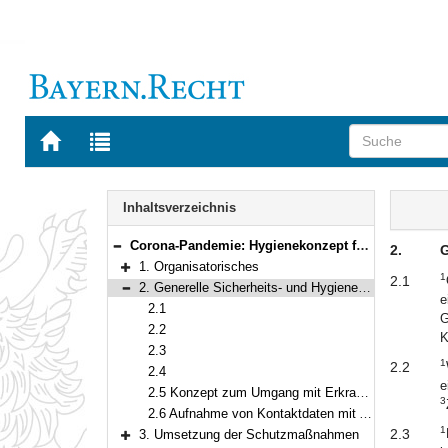
Zur
Zur
Startseite
Trefferliste
von
der
Navigation
BAYERN.RECHT
letzten
Inhalt
Inhaltsverzeichnis
Suche
Corona-Pandemie: Hygienekonzept für Chorgesang im Bereich der Laienmusik
2.
G
Bereich reduzieren
1. Organisatorisches
1
Bereich erweitern
2.1
2. Generelle Sicherheits- und Hygieneregeln
e
Bereich reduzieren
2.1
G
2.2
K
2.3
1
2.2
2.4
e
2.5 Konzept zum Umgang mit Erkrankten und Verdachtsfällen:
3
2.6 Aufnahme von Kontaktdaten mit Angaben zum Anwesenheitszeitraum:
1
2.3
3. Umsetzung der Schutzmaßnahmen
Bereich erweitern