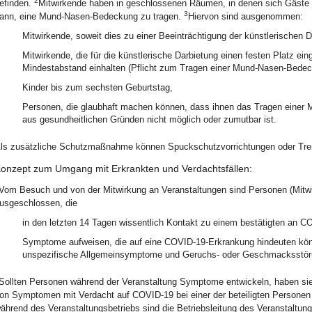
2
efinden.
Mitwirkende haben in geschlossenen Räumen, in denen sich Gäste a
3
ann, eine Mund-Nasen-Bedeckung zu tragen.
Hiervon sind ausgenommen:
Mitwirkende, soweit dies zu einer Beeinträchtigung der künstlerischen Da
Mitwirkende, die für die künstlerische Darbietung einen festen Platz e
Mindestabstand einhalten (Pflicht zum Tragen einer Mund-Nasen-Bedeckun
Kinder bis zum sechsten Geburtstag,
Personen, die glaubhaft machen können, dass ihnen das Tragen einer
aus gesundheitlichen Gründen nicht möglich oder zumutbar ist.
ls zusätzliche Schutzmaßnahme können Spuckschutzvorrichtungen oder Trenn
onzept zum Umgang mit Erkrankten und Verdachtsfällen:
Vom Besuch und von der Mitwirkung an Veranstaltungen sind Personen (Mitw
usgeschlossen, die
in den letzten 14 Tagen wissentlich Kontakt zu einem bestätigten an C
Symptome aufweisen, die auf eine COVID-19-Erkrankung hindeuten kö
unspezifische Allgemeinsymptome und Geruchs- oder Geschmacksstör
Sollten Personen während der Veranstaltung Symptome entwickeln, haben si
on Symptomen mit Verdacht auf COVID-19 bei einer der beteiligten Personen
ährend des Veranstaltungsbetriebs sind die Betriebsleitung des Veranstaltung