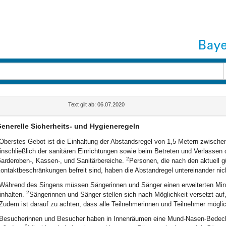
Text gilt ab: 06.07.2020
enerelle Sicherheits- und Hygieneregeln
Oberstes Gebot ist die Einhaltung der Abstandsregel von 1,5 Metern zwische
inschließlich der sanitären Einrichtungen sowie beim Betreten und Verlassen
2
arderoben-, Kassen-, und Sanitärbereiche.
Personen, die nach den aktuell g
ontaktbeschränkungen befreit sind, haben die Abstandregel untereinander nic
Während des Singens müssen Sängerinnen und Sänger einen erweiterten Min
2
inhalten.
Sängerinnen und Sänger stellen sich nach Möglichkeit versetzt au
Zudem ist darauf zu achten, dass alle Teilnehmerinnen und Teilnehmer möglic
Besucherinnen und Besucher haben in Innenräumen eine Mund-Nasen-Bedeckun