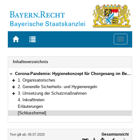
Zur
Zur
Toggle
Startseite
Trefferliste
navigati
von
der
BAYERN.RECHT
letzten
Navigation
Inhaltsverzeichnis
Suche
Corona-Pandemie: Hygienekonzept für Chorgesang im Bereich der Laienmusik
Bereich reduzieren
1. Organisatorisches
Bereich erweitern
2. Generelle Sicherheits- und Hygieneregeln
Bereich erweitern
3. Umsetzung der Schutzmaßnahmen
Bereich erweitern
4. Inkrafttreten
Erläuterungen
[Schlussformel]
Inhalt
Gesamtansicht
Text gilt ab: 06.07.2020
Download
Drucken
Vorheriges
Nächste