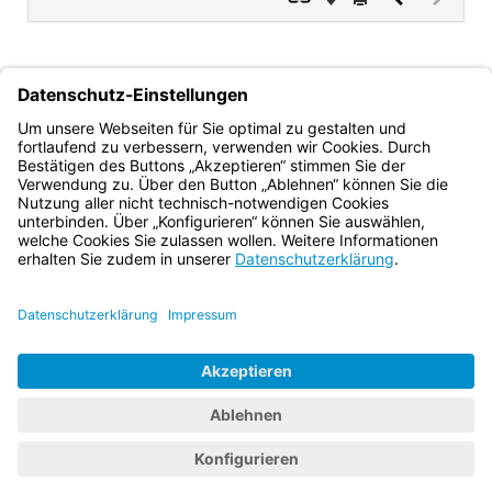
Dokument
Dokume
(inaktiv)
gez.
gez.
Dr. Rolf-Dieter Jungk
Dr. Winfried Brechmann
Ministerialdirektor
Ministerialdirektor
Bayern.de
BayernPortal
Datenschutz
Impressum
Barrierefreiheit
Hilfe
Kontakt
Kontrastwechsel
Schriftgröße