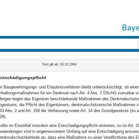
Text gilt ab: 26.10.1984
ntschädigungspflicht
m Baugenehmigungs- und Erlaubnisverfahren bleibt unberücksichtigt, ob eine
rhaltungsmaßnahmen für ein Denkmal nach Art. 4 Abs. 1 DSchG zumutbar s
brigen liegen das Eigentum beschränkende Maßnahmen des Denkmalschutzes
igentums; die Pflicht des Eigentümers, denkmalschützerische Maßnahmen zu 
03 Abs. 2 und Art. 158 der Verfassung sowie Art. 14 des Grundgesetzes (so
29).
ollte im Einzelfall trotzdem eine Entschädigungspflicht eintreten, so ist Art.
uwendungen sind in angemessenem Umfang auf eine Entschädigung anzurech
enkmalschutzbehörde an, dass eine Maßnahme zu einer Verpflichtung des E