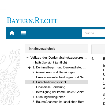
Zur
Zur
Startseite
Trefferliste
von
der
Navigation
BAYERN.RECHT
letzten
Inhalt
Inhaltsverzeichnis
Suche
Vollzug des Denkmalschutzgesetzes und baurechtlicher Vorschriften
4.
E
Bereich reduzieren
Inhaltsübersicht (amtlich)
I
1. Denkmalbegriff und Denkmalliste, Nähe von Baudenkmälern
E
Bereich erweitern
2. Ausnahmen und Befreiungen
Ü
3. Ermessensentscheidungen und Nebenbestimmungen
E
4. Entschädigungspflicht
1
5. Finanzielle Förderung
4
6. Beteiligung der kommunalen Gebietskörperschaften an den Kosten der Denkmalpflege
S
7. Ordnungswidrigkeiten
Z
8. Baumaßnahmen im ländlichen Bereich
D