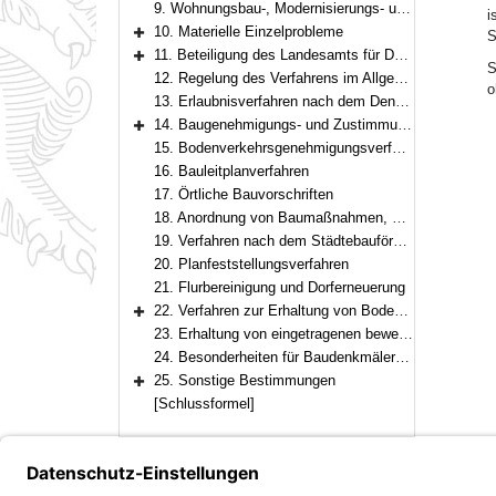
9. Wohnungsbau-, Modernisierungs- und Städtebauförderung
i
10. Materielle Einzelprobleme
S
Bereich erweitern
11. Beteiligung des Landesamts für Denkmalpflege
S
Bereich erweitern
12. Regelung des Verfahrens im Allgemeinen und Behördensprechtag
o
13. Erlaubnisverfahren nach dem Denkmalschutzgesetz für Denkmäler und Anlagen in der Nähe von Baudenkmälern
14. Baugenehmigungs- und Zustimmungsverfahren
Bereich erweitern
15. Bodenverkehrsgenehmigungsverfahren
16. Bauleitplanverfahren
17. Örtliche Bauvorschriften
18. Anordnung von Baumaßnahmen, Nutzungs-, Abbruch- und Erhaltungsgeboten nach dem Bundesbaugesetz; Anordnungen nach Art. 63 Abs. 5 und 6, Art. 82 BayBO; Anordnungen nach Art. 4, 15 Abs. 3 DSchG
19. Verfahren nach dem Städtebauförderungsgesetz
20. Planfeststellungsverfahren
21. Flurbereinigung und Dorferneuerung
22. Verfahren zur Erhaltung von Bodendenkmälern im Sinn des Art. 1 Abs. 4 DSchG
Bereich erweitern
23. Erhaltung von eingetragenen beweglichen Denkmälern
24. Besonderheiten für Baudenkmäler zu gottesdienstlichen Zwecken
25. Sonstige Bestimmungen
Bereich erweitern
[Schlussformel]
Bayern.de