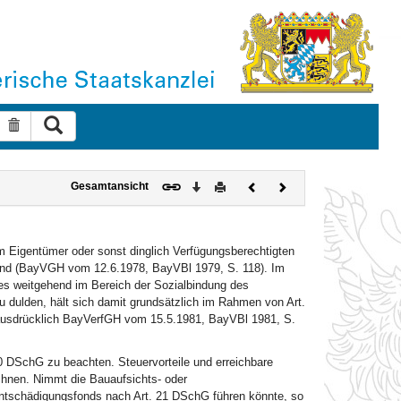
Suche ausführen
Suche zurücksetzen
Download
Drucken
Vorheriges
Nächstes
Gesamtansicht
Dokument
Dokument
m Eigentümer oder sonst dinglich Verfügungsberechtigten
ind (BayVGH vom 12.6.1978, BayVBl 1979, S. 118). Im
 weitgehend im Bereich der Sozialbindung des
dulden, hält sich damit grundsätzlich im Rahmen von Art.
 ausdrücklich BayVerfGH vom 15.5.1981, BayVBl 1981, S.
 20 DSchG zu beachten. Steuervorteile und erreichbare
nen. Nimmt die Bauaufsichts- oder
ntschädigungsfonds nach Art. 21 DSchG führen könnte, so