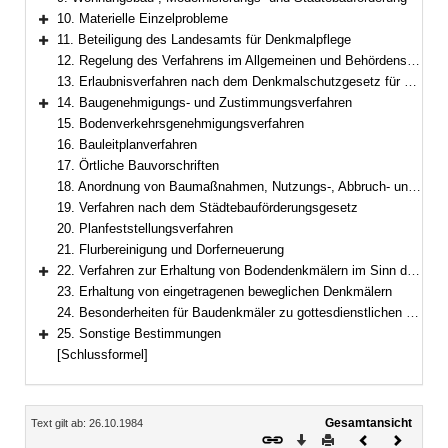
10. Materielle Einzelprobleme
Bereich erweitern
11. Beteiligung des Landesamts für Denkmalpflege
Bereich erweitern
12. Regelung des Verfahrens im Allgemeinen und Behördensprechtag
13. Erlaubnisverfahren nach dem Denkmalschutzgesetz für Denkmäler und Anlagen in der Nähe von Baudenkmälern
14. Baugenehmigungs- und Zustimmungsverfahren
Bereich erweitern
15. Bodenverkehrsgenehmigungsverfahren
16. Bauleitplanverfahren
17. Örtliche Bauvorschriften
18. Anordnung von Baumaßnahmen, Nutzungs-, Abbruch- und Erhaltungsgeboten nach dem Bundesbaugesetz; Anordnungen nach Art. 63 Abs. 5 und 6, Art. 82 BayBO; Anordnungen nach Art. 4, 15 Abs. 3 DSchG
19. Verfahren nach dem Städtebauförderungsgesetz
20. Planfeststellungsverfahren
21. Flurbereinigung und Dorferneuerung
22. Verfahren zur Erhaltung von Bodendenkmälern im Sinn des Art. 1 Abs. 4 DSchG
Bereich erweitern
23. Erhaltung von eingetragenen beweglichen Denkmälern
24. Besonderheiten für Baudenkmäler zu gottesdienstlichen Zwecken
25. Sonstige Bestimmungen
Bereich erweitern
[Schlussformel]
Inhalt
Gesamtansicht
Text gilt ab: 26.10.1984
Download
Drucken
Vorheriges
Nächste