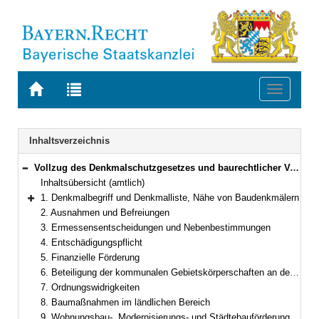
Zur
Zur
Toggle
Startseite
Trefferliste
navigati
von
der
BAYERN.RECHT
letzten
Navigation
Inhaltsverzeichnis
Suche
Vollzug des Denkmalschutzgesetzes und baurechtlicher Vorschriften
Bereich reduzieren
Inhaltsübersicht (amtlich)
1. Denkmalbegriff und Denkmalliste, Nähe von Baudenkmälern
Bereich erweitern
2. Ausnahmen und Befreiungen
3. Ermessensentscheidungen und Nebenbestimmungen
4. Entschädigungspflicht
5. Finanzielle Förderung
6. Beteiligung der kommunalen Gebietskörperschaften an den Kosten der Denkmalpflege
7. Ordnungswidrigkeiten
8. Baumaßnahmen im ländlichen Bereich
9. Wohnungsbau-, Modernisierungs- und Städtebauförderung