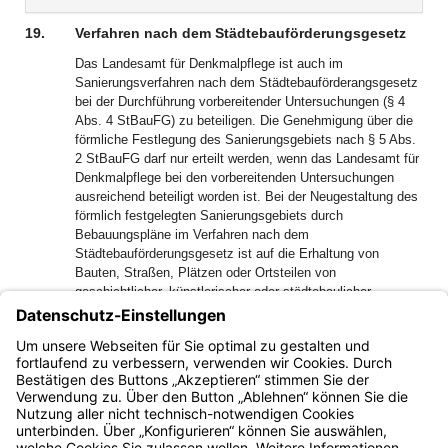
Dokument
Dokume
19.
Verfahren nach dem Städtebauförderungsgesetz
Das Landesamt für Denkmalpflege ist auch im
Sanierungsverfahren nach dem Städtebauförderangsgesetz
bei der Durchführung vorbereitender Untersuchungen (§ 4
Abs. 4 StBauFG) zu beteiligen. Die Genehmigung über die
förmliche Festlegung des Sanierungsgebiets nach § 5 Abs.
2 StBauFG darf nur erteilt werden, wenn das Landesamt für
Denkmalpflege bei den vorbereitenden Untersuchungen
ausreichend beteiligt worden ist. Bei der Neugestaltung des
förmlich festgelegten Sanierungsgebiets durch
Bebauungspläne im Verfahren nach dem
Städtebauförderungsgesetz ist auf die Erhaltung von
Bauten, Straßen, Plätzen oder Ortsteilen von
geschichtlicher, künstlerischer oder städtebaulicher
Bedeutung Rücksicht zu nehmen; u. a. bleiben
landesrechtliche Vorschriften über den Schutz und die
Erhaltung von Baudenkmälern unberührt (§ 10 Abs. 1 Satz 2
StBauFG).
Bayern.de