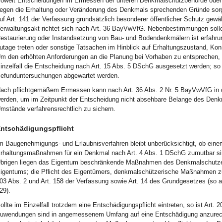
oweit Entscheidungen im Ermessen der unteren Denkmalschutzbehörde oder de
egen die Erhaltung oder Veränderung des Denkmals sprechenden Gründe sorgf
uf Art. 141 der Verfassung grundsätzlich besonderer öffentlicher Schutz ge
erwaltungsakt richtet sich nach Art. 36 BayVwVfG. Nebenbestimmungen solle
estaurierung oder Instandsetzung von Bau- und Bodendenkmälern ist erfahr
utage treten oder sonstige Tatsachen im Hinblick auf Erhaltungszustand, Ko
m den erhöhten Anforderungen an die Planung bei Vorhaben zu entsprechen, 
inzelfall die Entscheidung nach Art. 15 Abs. 5 DSchG ausgesetzt werden; so
efunduntersuchungen abgewartet werden.
ach pflichtgemäßem Ermessen kann nach Art. 36 Abs. 2 Nr. 5 BayVwVfG in 
erden, um im Zeitpunkt der Entscheidung nicht absehbare Belange des Den
mstände verfahrensrechtlich zu sichern.
ntschädigungspflicht
m Baugenehmigungs- und Erlaubnisverfahren bleibt unberücksichtigt, ob eine
rhaltungsmaßnahmen für ein Denkmal nach Art. 4 Abs. 1 DSchG zumutbar s
brigen liegen das Eigentum beschränkende Maßnahmen des Denkmalschutzes
igentums; die Pflicht des Eigentümers, denkmalschützerische Maßnahmen zu 
03 Abs. 2 und Art. 158 der Verfassung sowie Art. 14 des Grundgesetzes (so
29).
ollte im Einzelfall trotzdem eine Entschädigungspflicht eintreten, so ist Art.
uwendungen sind in angemessenem Umfang auf eine Entschädigung anzurech