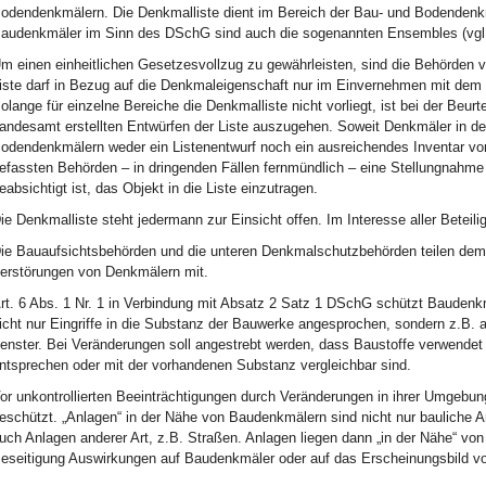
odendenkmälern. Die Denkmalliste dient im Bereich der Bau- und Bodendenkm
audenkmäler im Sinn des DSchG sind auch die sogenannten Ensembles (vgl.
m einen einheitlichen Gesetzesvollzug zu gewährleisten, sind die Behörden ver
iste darf in Bezug auf die Denkmaleigenschaft nur im Einvernehmen mit de
olange für einzelne Bereiche die Denkmalliste nicht vorliegt, ist bei der Be
andesamt erstellten Entwürfen der Liste auszugehen. Soweit Denkmäler in der 
odendenkmälern weder ein Listenentwurf noch ein ausreichendes Inventar vorli
efassten Behörden – in dringenden Fällen fernmündlich – eine Stellungnahme
eabsichtigt ist, das Objekt in die Liste einzutragen.
ie Denkmalliste steht jedermann zur Einsicht offen. Im Interesse aller Beteili
ie Bauaufsichtsbehörden und die unteren Denkmalschutzbehörden teilen dem
erstörungen von Denkmälern mit.
rt. 6 Abs. 1 Nr. 1 in Verbindung mit Absatz 2 Satz 1 DSchG schützt Baudenkm
icht nur Eingriffe in die Substanz der Bauwerke angesprochen, sondern z.B
enster. Bei Veränderungen soll angestrebt werden, dass Baustoffe verwendet 
ntsprechen oder mit der vorhandenen Substanz vergleichbar sind.
or unkontrollierten Beeinträchtigungen durch Veränderungen in ihrer Umgebu
eschützt. „Anlagen“ in der Nähe von Baudenkmälern sind nicht nur bauliche 
uch Anlagen anderer Art, z.B. Straßen. Anlagen liegen dann „in der Nähe“ vo
eseitigung Auswirkungen auf Baudenkmäler oder auf das Erscheinungsbild 