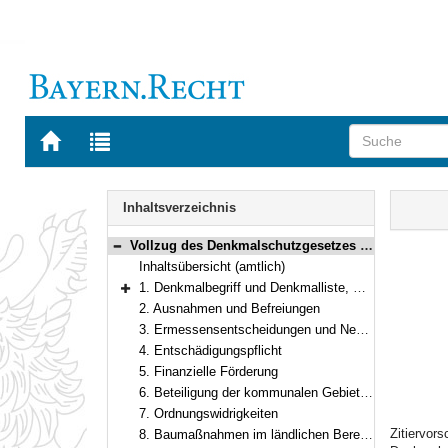
Zur
Zur
Startseite
Trefferliste
von
der
Navigation
BAYERN.RECHT
letzten
Inhalt
Inhaltsverzeichnis
Suche
Vollzug des Denkmalschutzgesetzes und baurechtlicher Vorschriften
Bereich reduzieren
Inhaltsübersicht (amtlich)
1. Denkmalbegriff und Denkmalliste, Nähe von Baudenkmälern
Bereich erweitern
2. Ausnahmen und Befreiungen
3. Ermessensentscheidungen und Nebenbestimmungen
4. Entschädigungspflicht
5. Finanzielle Förderung
6. Beteiligung der kommunalen Gebietskörperschaften an den Kosten der Denkmalpflege
7. Ordnungswidrigkeiten
Zitiervor
8. Baumaßnahmen im ländlichen Bereich