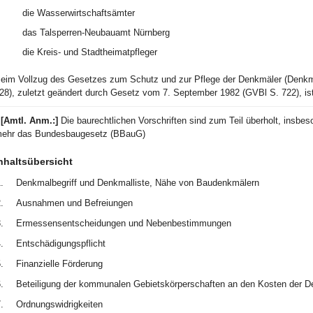
die Wasserwirtschaftsämter
das Talsperren-Neubauamt Nürnberg
die Kreis- und Stadtheimatpfleger
eim Vollzug des Gesetzes zum Schutz und zur Pflege der Denkmäler (Denk
28), zuletzt geändert durch Gesetz vom 7. September 1982 (GVBl S. 722), is
1
[Amtl. Anm.:]
Die baurechtlichen Vorschriften sind zum Teil überholt, insb
ehr das Bundesbaugesetz (BBauG)
nhaltsübersicht
.
Denkmalbegriff und Denkmalliste, Nähe von Baudenkmälern
.
Ausnahmen und Befreiungen
.
Ermessensentscheidungen und Nebenbestimmungen
.
Entschädigungspflicht
.
Finanzielle Förderung
.
Beteiligung der kommunalen Gebietskörperschaften an den Kosten der D
.
Ordnungswidrigkeiten