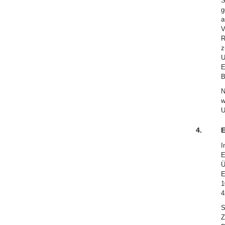
S
g
a
V
R
z
U
E
B
N
w
U
4.
E
I
E
Ü
E
1
4
S
Z