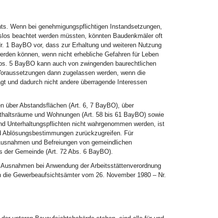
ts. Wenn bei genehmigungspflichtigen Instandsetzungen,
los beachtet werden müssten, könnten Baudenkmäler oft
 Nr. 1 BayBO vor, dass zur Erhaltung und weiteren Nutzung
rden können, wenn nicht erhebliche Gefahren für Leben
Abs. 5 BayBO kann auch von zwingenden baurechtlichen
n Voraussetzungen dann zugelassen werden, wenn die
t und dadurch nicht andere überragende Interessen
 über Abstandsflächen (Art. 6, 7 BayBO), über
enthaltsräume und Wohnungen (Art. 58 bis 61 BayBO) sowie
nd Unterhaltungspflichten nicht wahrgenommen werden, ist
 und Ablösungsbestimmungen zurückzugreifen. Für
. Ausnahmen und Befreiungen von gemeindlichen
s der Gemeinde (Art. 72 Abs. 6 BayBO).
 Ausnahmen bei Anwendung der Arbeitsstättenverordnung
an die Gewerbeaufsichtsämter vom 26. November 1980 – Nr.