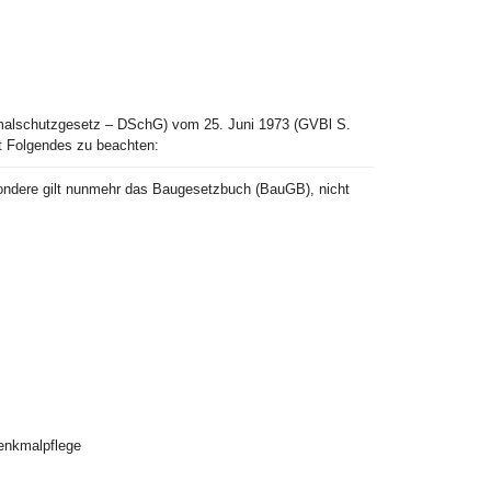
malschutzgesetz – DSchG) vom 25. Juni 1973 (GVBl S.
t Folgendes zu beachten:
esondere gilt nunmehr das Baugesetzbuch (BauGB), nicht
enkmalpflege