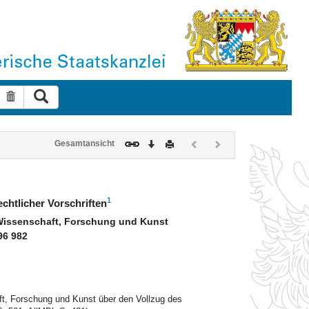
Suche ausführen
Suche zurücksetzen
Download
Drucken
Vorheriges
Nächstes
Gesamtansicht
Dokument
Dokument
(inaktiv)
(inaktiv)
1
htlicher Vorschriften
Wissenschaft, Forschung und Kunst
/96 982
t, Forschung und Kunst über den Vollzug des