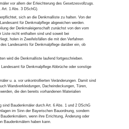
äler vor allem der Erleichterung des Gesetzesvollzugs.
 Art. 1 Abs. 3 DSchG).
pflichtet, sich an die Denkmalliste zu halten. Von der
m Landesamt für Denkmalpflege abgewichen werden.
urteilung der Denkmaleigenschaft zunächst von den vom
Liste nicht enthalten sind und soweit bei
egt, holen in Zweifelsfällen die mit den Verfahren
 des Landesamts für Denkmalpflege darüber ein, ob
gten wird die Denkmalliste laufend fortgeschrieben.
 Landesamt für Denkmalpflege Abbrüche oder sonstige
äler u. a. vor unkontrollierten Veränderungen. Damit sind
. auch Wandverkleidungen, Dacheindeckungen, Türen,
werden, die den bereits vorhandenen Materialien
ng sind Baudenkmäler durch Art. 6 Abs. 1 und 2 DSchG
Anlagen im Sinn der Bayerischen Bauordnung, sondern
n Baudenkmälern, wenn ihre Errichtung, Änderung oder
von Baudenkmälern haben kann.