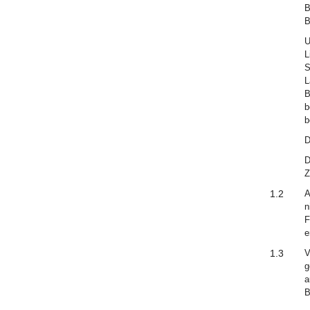
B
B
U
L
S
L
B
b
b
D
D
Z
1.2
A
n
F
e
1.3
V
g
a
B