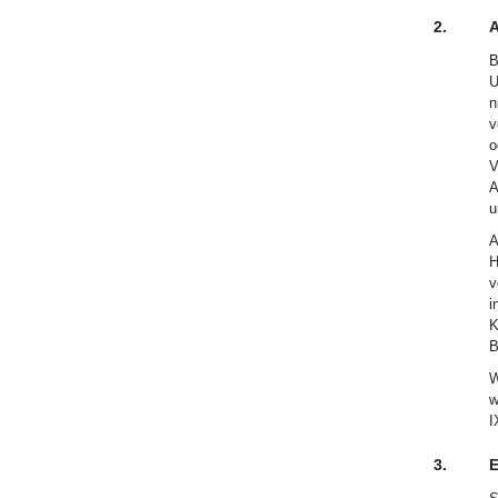
2.
A
B
U
n
v
o
V
A
u
A
H
v
i
K
B
W
w
I
3.
E