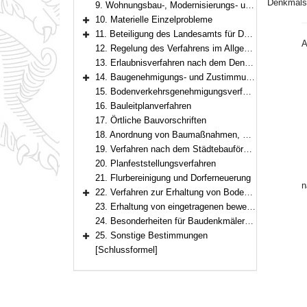
Denkmalsc
9. Wohnungsbau-, Modernisierungs- und Städtebauförderung
10. Materielle Einzelprobleme
Bereich erweitern
11. Beteiligung des Landesamts für Denkmalpflege
Bereich erweitern
A
12. Regelung des Verfahrens im Allgemeinen und Behördensprechtag
13. Erlaubnisverfahren nach dem Denkmalschutzgesetz für Denkmäler und Anlagen in der Nähe von Baudenkmälern
14. Baugenehmigungs- und Zustimmungsverfahren
Bereich erweitern
15. Bodenverkehrsgenehmigungsverfahren
16. Bauleitplanverfahren
17. Örtliche Bauvorschriften
18. Anordnung von Baumaßnahmen, Nutzungs-, Abbruch- und Erhaltungsgeboten nach dem Bundesbaugesetz; Anordnungen nach Art. 63 Abs. 5 und 6, Art. 82 BayBO; Anordnungen nach Art. 4, 15 Abs. 3 DSchG
19. Verfahren nach dem Städtebauförderungsgesetz
20. Planfeststellungsverfahren
21. Flurbereinigung und Dorferneuerung
n
22. Verfahren zur Erhaltung von Bodendenkmälern im Sinn des Art. 1 Abs. 4 DSchG
Bereich erweitern
23. Erhaltung von eingetragenen beweglichen Denkmälern
24. Besonderheiten für Baudenkmäler zu gottesdienstlichen Zwecken
25. Sonstige Bestimmungen
Bereich erweitern
[Schlussformel]