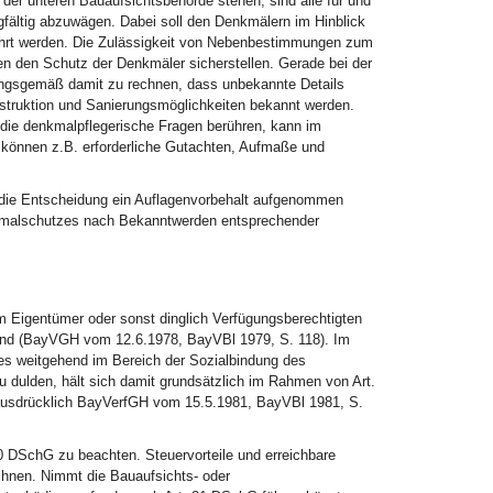
r unteren Bauaufsichtsbehörde stehen, sind alle für und
ältig abzuwägen. Dabei soll den Denkmälern im Hinblick
währt werden. Die Zulässigkeit von Nebenbestimmungen zum
n den Schutz der Denkmäler sicherstellen. Gerade bei der
ungsgemäß damit zu rechnen, dass unbekannte Details
nstruktion und Sanierungsmöglichkeiten bekannt werden.
die denkmalpflegerische Fragen berühren, kann im
 können z.B. erforderliche Gutachten, Aufmaße und
die Entscheidung ein Auflagenvorbehalt aufgenommen
kmalschutzes nach Bekanntwerden entsprechender
m Eigentümer oder sonst dinglich Verfügungsberechtigten
ind (BayVGH vom 12.6.1978, BayVBl 1979, S. 118). Im
 weitgehend im Bereich der Sozialbindung des
dulden, hält sich damit grundsätzlich im Rahmen von Art.
 ausdrücklich BayVerfGH vom 15.5.1981, BayVBl 1981, S.
 20 DSchG zu beachten. Steuervorteile und erreichbare
nen. Nimmt die Bauaufsichts- oder