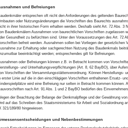
usnahmen und Befreiungen
audenkmäler entsprechen oft nicht den Anforderungen des geltenden Baurech
mbauten oder Nutzungsänderungen die Vorschriften des Baurechts ausnahms
icht in ihrer historischen Form erhalten werden. Deshalb sieht Art. 72 Abs. 3
on Baudenkmälern Ausnahmen von baurechtlichen Vorschriften zugelassen we
der Gesundheit zu befürchten sind. Unter den Voraussetzungen des Art. 72 
orschriften befreit werden. Ausnahmen sollen bei Vorliegen der gesetzliche
usnahme zur Erhaltung oder sachgerechten Nutzung des Baudenkmals beiträg
nzumutbar beeinträchtigt werden; entsprechendes gilt für Befreiungen.
usnahmen oder Befreiungen können z.B. in Betracht kommen von Vorschriften
erstellungs- und Unterhaltungsverpflichtungen (Art. 8, 62 BayBO), über Auf
on Vorschriften der Versammlungsstättenverordnung. Können Herstellungs- u
n erster Linie auf die in den einschlägigen Vorschriften enthaltenen Ersatz-
inderspielplätze wird eine Befreiung nur selten in Betracht kommen können
auvorschriften nach Art. 91 Abs. 1 und 2 BayBO bedürfen des Einvernehmen
egen der Beachtung der Belange der Denkmalpflege und der Gewährung von
ird auf das Schreiben des Staatsministeriums für Arbeit und Sozialordnung 
X 321/189/80 hingewiesen.
rmessensentscheidungen und Nebenbestimmungen