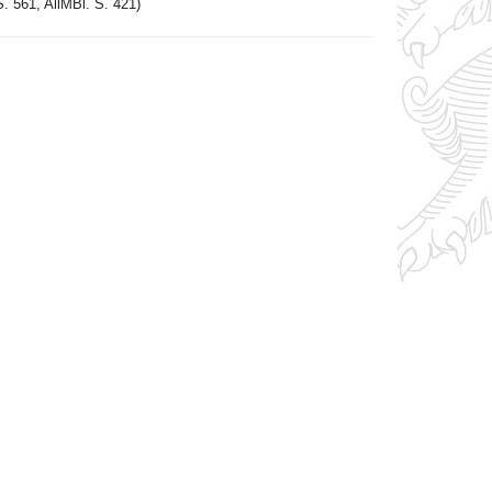
. 561, AllMBl. S. 421)