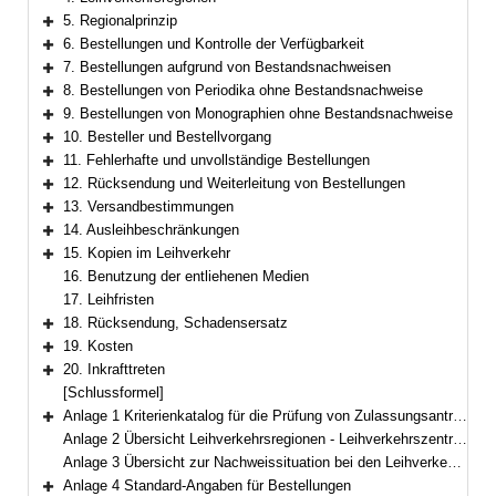
5. Regionalprinzip
Bereich erweitern
6. Bestellungen und Kontrolle der Verfügbarkeit
Bereich erweitern
7. Bestellungen aufgrund von Bestandsnachweisen
Bereich erweitern
8. Bestellungen von Periodika ohne Bestandsnachweise
Bereich erweitern
9. Bestellungen von Monographien ohne Bestandsnachweise
Bereich erweitern
10. Besteller und Bestellvorgang
Bereich erweitern
11. Fehlerhafte und unvollständige Bestellungen
Bereich erweitern
12. Rücksendung und Weiterleitung von Bestellungen
Bereich erweitern
13. Versandbestimmungen
Bereich erweitern
14. Ausleihbeschränkungen
Bereich erweitern
15. Kopien im Leihverkehr
Bereich erweitern
16. Benutzung der entliehenen Medien
17. Leihfristen
18. Rücksendung, Schadensersatz
Bereich erweitern
19. Kosten
Bereich erweitern
20. Inkrafttreten
Bereich erweitern
[Schlussformel]
Anlage 1 Kriterienkatalog für die Prüfung von Zulassungsanträgenzur Teilnahme am Deutschen Leihverkehr
Bereich erweitern
Anlage 2 Übersicht Leihverkehrsregionen - Leihverkehrszentralen - Regionale Verbundsysteme
Anlage 3 Übersicht zur Nachweissituation bei den Leihverkehrszentralen/Regionalen Zentralkatalogen
Anlage 4 Standard-Angaben für Bestellungen