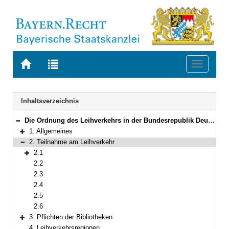
Zur
Zur
Toggle
Startseite
Trefferliste
navigati
von
der
BAYERN.RECHT
letzten
Navigation
Inhaltsverzeichnis
Suche
Die Ordnung des Leihverkehrs in der Bundesrepublik Deutschland
Bereich reduzieren
1. Allgemeines
Bereich erweitern
2. Teilnahme am Leihverkehr
Bereich reduzieren
2.1
Bereich erweitern
2.2
2.3
2.4
2.5
2.6
3. Pflichten der Bibliotheken
Bereich erweitern
4. Leihverkehrsregionen