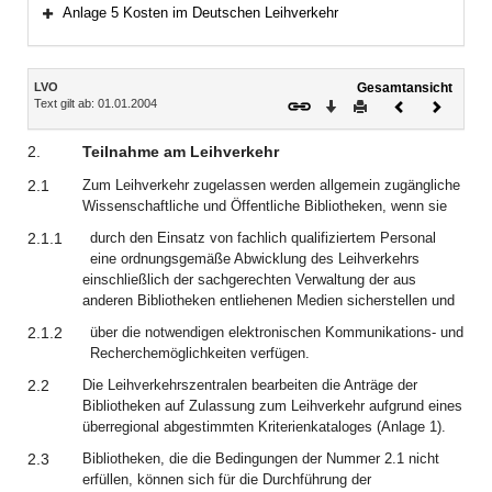
Bereich erweitern
Anlage 5 Kosten im Deutschen Leihverkehr
Bereich erweitern
Inhalt
LVO
Gesamtansicht
Text gilt ab: 01.01.2004
Download
Drucken
Vorheriges
Nächste
Dokument
Dokume
2.
Teilnahme am Leihverkehr
2.1
Zum Leihverkehr zugelassen werden allgemein zugängliche
Wissenschaftliche und Öffentliche Bibliotheken, wenn sie
2.1.1
durch den Einsatz von fachlich qualifiziertem Personal
eine ordnungsgemäße Abwicklung des Leihverkehrs
einschließlich der sachgerechten Verwaltung der aus
anderen Bibliotheken entliehenen Medien sicherstellen und
2.1.2
über die notwendigen elektronischen Kommunikations- und
Recherchemöglichkeiten verfügen.
2.2
Die Leihverkehrszentralen bearbeiten die Anträge der
Bibliotheken auf Zulassung zum Leihverkehr aufgrund eines
überregional abgestimmten Kriterienkataloges (Anlage 1).
2.3
Bibliotheken, die die Bedingungen der Nummer 2.1 nicht
erfüllen, können sich für die Durchführung der