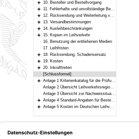
10. Besteller und Bestellvorgang
Bereich erweitern
11. Fehlerhafte und unvollständige Bestellungen
Bereich erweitern
12. Rücksendung und Weiterleitung von Bestellungen
Bereich erweitern
13. Versandbestimmungen
Bereich erweitern
14. Ausleihbeschränkungen
Bereich erweitern
15. Kopien im Leihverkehr
Bereich erweitern
16. Benutzung der entliehenen Medien
17. Leihfristen
18. Rücksendung, Schadensersatz
Bereich erweitern
19. Kosten
Bereich erweitern
20. Inkrafttreten
Bereich erweitern
[Schlussformel]
Anlage 1 Kriterienkatalog für die Prüfung von Zulassungsanträgenzur Teilnahme am Deutschen Leihverkehr
Bereich erweitern
Anlage 2 Übersicht Leihverkehrsregionen - Leihverkehrszentralen - Regionale Verbundsysteme
Anlage 3 Übersicht zur Nachweissituation bei den Leihverkehrszentralen/Regionalen Zentralkatalogen
Anlage 4 Standard-Angaben für Bestellungen
Bereich erweitern
Anlage 5 Kosten im Deutschen Leihverkehr
Bereich erweitern
Bayern.de