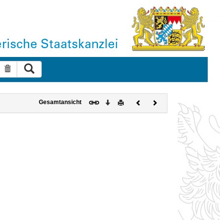
Suche ausführen
Suche zurücksetzen
Download
Drucken
Vorheriges
Nächstes
Gesamtansicht
Dokument
Dokument