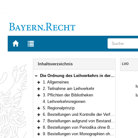
Zur
Zur
Startseite
Trefferliste
von
der
Navigation
BAYERN.RECHT
letzten
Inhalt
Inhaltsverzeichnis
LVO
Suche
Die Ordnung des Leihverkehrs in der Bundesrepublik Deutschland
Bereich reduzieren
1. Allgemeines
Bereich erweitern
M
2. Teilnahme am Leihverkehr
Bereich erweitern
3. Pflichten der Bibliotheken
M
Bereich erweitern
4. Leihverkehrsregionen
5. Regionalprinzip
Bereich erweitern
6. Bestellungen und Kontrolle der Verfügbarkeit
Bereich erweitern
7. Bestellungen aufgrund von Bestandsnachweisen
Bereich erweitern
8. Bestellungen von Periodika ohne Bestandsnachweise
Bereich erweitern
9. Bestellungen von Monographien ohne Bestandsnachweise
Bereich erweitern