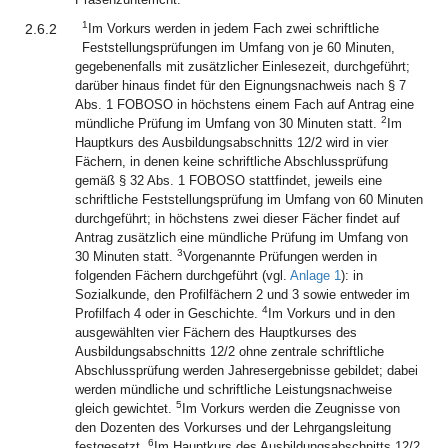
1
2.6.2
Im Vorkurs werden in jedem Fach zwei schriftliche
Feststellungsprüfungen im Umfang von je 60 Minuten,
gegebenenfalls mit zusätzlicher Einlesezeit, durchgeführt;
darüber hinaus findet für den Eignungsnachweis nach § 7
Abs. 1 FOBOSO in höchstens einem Fach auf Antrag eine
2
mündliche Prüfung im Umfang von 30 Minuten statt.
Im
Hauptkurs des Ausbildungsabschnitts 12/2 wird in vier
Fächern, in denen keine schriftliche Abschlussprüfung
gemäß § 32 Abs. 1 FOBOSO stattfindet, jeweils eine
schriftliche Feststellungsprüfung im Umfang von 60 Minuten
durchgeführt; in höchstens zwei dieser Fächer findet auf
Antrag zusätzlich eine mündliche Prüfung im Umfang von
3
30 Minuten statt.
Vorgenannte Prüfungen werden in
folgenden Fächern durchgeführt (vgl.
Anlage 1
): in
Sozialkunde, den Profilfächern 2 und 3 sowie entweder im
4
Profilfach 4 oder in Geschichte.
Im Vorkurs und in den
ausgewählten vier Fächern des Hauptkurses des
Ausbildungsabschnitts 12/2 ohne zentrale schriftliche
Abschlussprüfung werden Jahresergebnisse gebildet; dabei
werden mündliche und schriftliche Leistungsnachweise
5
gleich gewichtet.
Im Vorkurs werden die Zeugnisse von
den Dozenten des Vorkurses und der Lehrgangsleitung
6
festgesetzt.
Im Hauptkurs des Ausbildungsabschnitts 12/2