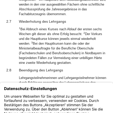
werden in den vier ausgewählten Fächern ohne schriftliche
Abschlussprüfung die Jahresergebnisse in das
Fachabiturzeugnis übernommen.
2.7
Wiederholung des Lehrgangs
1
Bei Abbruch eines Kurses nach Ablauf der ersten sechs
2
Wochen gilt dieser als ohne Erfolg besucht.
Der Vorkurs
und die Hauptkurse können jeweils einmal wiederholt
3
werden.
Bei den Hauptkursen kann die oder der
Ministerialbeauftragte für die Berufliche Oberschule
(Fachoberschulen und Berufsoberschulen) in Nordbayern in
begründeten Fällen zur Vermeidung einer unbilligen Härte
eine zweite Wiederholung gestatten.
2.8
Beendigung des Lehrgangs
Lehrgangsteilnehmerinnen und Lehrgangsteilnehmer können
durch Erklärung gegenüber der Lehrgangsleitung den
Lehrgangsbesuch beenden; ein Anspruch auf Erstattung
des geleisteten Aufwendungsersatzes besteht nur, wenn die
Erklärung vor Beginn des Lehrgangs gemäß Nr. 2.1.4
abgegeben wurde.