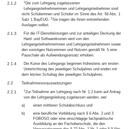
1
2.1.2
Die zum Lehrgang zugelassenen
Lehrgangsteilnehmerinnen und Lehrgangsteilnehmer sind
nicht Schülerinnen und Schüler im Sinne des Art. 56 Abs. 1
2
Satz 1 BayEUG.
Sie tragen die ihnen entstehenden
Auslagen selbst.
2.1.3
Für die IT-Dienstleistungen und zur anteiligen Deckung der
Hard- und Softwarekosten wird von den
Lehrgangsteilnehmerinnen und Lehrgangsteilnehmern sowie
den sonstigen Nutzerinnen und Nutzern gemäß Nr. 5 eine
Pauschale als Aufwendungsersatz erhoben.
2.1.4
Die Kurse des Lehrgangs beginnen frühestens am ersten
Unterrichtstag des jeweiligen Schuljahres und enden mit
dem letzten Schultag des jeweiligen Schuljahres.
2.2
Teilnahmevoraussetzungen
1
2.2.1
Zur Teilnahme am Lehrgang nach Nr. 1.2 kann auf Antrag
von der Lehrgangsleitung zugelassen werden, wer
a)
einen mittleren Schulabschluss und
b)
eine berufliche Vorbildung nach § 6 Abs. 2 und 3
FOBOSO oder eine einschlägige fachpraktische
Ausbildung an der Fachoberschule, die den
Voraussetzungen des § 22 Abs. 1 Nr. 1 oder § 9 Abs.