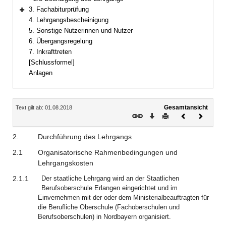
3. Fachabiturprüfung
Bereich erweitern
4. Lehrgangsbescheinigung
5. Sonstige Nutzerinnen und Nutzer
6. Übergangsregelung
7. Inkrafttreten
[Schlussformel]
Anlagen
Inhalt
Gesamtansicht
Text gilt ab: 01.08.2018
Download
Drucken
Vorheriges
Nächste
Dokument
Dokume
2.
Durchführung des Lehrgangs
2.1
Organisatorische Rahmenbedingungen und
Lehrgangskosten
2.1.1
Der staatliche Lehrgang wird an der Staatlichen
Berufsoberschule Erlangen eingerichtet und im
Einvernehmen mit der oder dem Ministerialbeauftragten für
die Berufliche Oberschule (Fachoberschulen und
Berufsoberschulen) in Nordbayern organisiert.