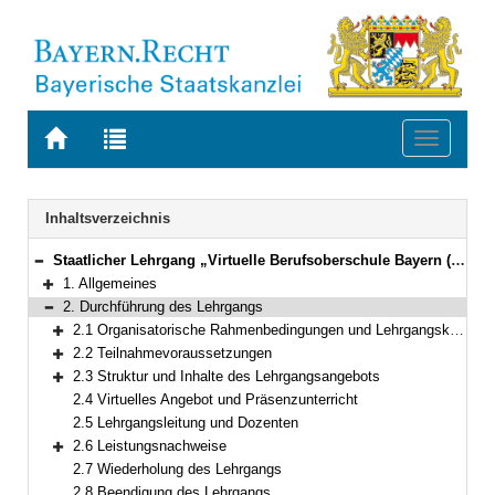
Zur
Zur
Toggle
Startseite
Trefferliste
navigati
von
der
BAYERN.RECHT
letzten
Navigation
Inhaltsverzeichnis
Suche
Staatlicher Lehrgang „Virtuelle Berufsoberschule Bayern (VIBOS)“
Bereich reduzieren
1. Allgemeines
Bereich erweitern
2. Durchführung des Lehrgangs
Bereich reduzieren
2.1 Organisatorische Rahmenbedingungen und Lehrgangskosten
Bereich erweitern
2.2 Teilnahmevoraussetzungen
Bereich erweitern
2.3 Struktur und Inhalte des Lehrgangsangebots
Bereich erweitern
2.4 Virtuelles Angebot und Präsenzunterricht
2.5 Lehrgangsleitung und Dozenten
2.6 Leistungsnachweise
Bereich erweitern
2.7 Wiederholung des Lehrgangs
2.8 Beendigung des Lehrgangs