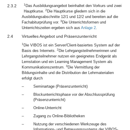
1
2.3.2
Das Ausbildungsangebot beinhaltet den Vorkurs und zwei
2
Hauptkurse.
Die Hauptkurse gliedern sich in die
Ausbildungsabschnitte 12/1 und 12/2 und bereiten auf die
3
Fachabiturprüfung vor.
Die Unterrichtsformen und
Unterrichtszeiten ergeben sich aus
Anlage 2
.
2.4
Virtuelles Angebot und Präsenzunterricht
1
Die VIBOS ist ein Server/Client-basiertes System auf der
2
Basis des Internets.
Die Lehrgangsteilnehmerinnen und
Lehrgangsteilnehmer nutzen ein geeignetes Endgerät als
Lernstation und ein Learning Management System als
3
Kommunikationszentrum.
Die Vermittlung der
Bildungsinhalte und die Distribution der Lehrmaterialien
erfolgt durch
–
Seminartage (Präsenzunterricht)
–
Blockunterrichtsphase vor der Abschlussprüfung
(Präsenzunterricht)
–
Online-Unterricht
–
Zugang zu Online-Bibliotheken
–
Nutzung der verschiedenen Werkzeuge des
Informations- und Betreuungssystems der VIBOS-