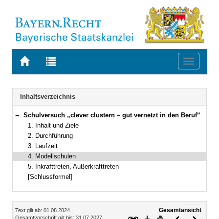
Zur
Zur
Toggle
Startseite
Trefferliste
navigati
von
der
BAYERN.RECHT
letzten
Navigation
Inhaltsverzeichnis
Suche
Schulversuch „clever clustern – gut vernetzt in den Beruf“
Bereich reduzieren
1. Inhalt und Ziele
2. Durchführung
3. Laufzeit
4. Modellschulen
5. Inkrafttreten, Außerkrafttreten
[Schlussformel]
Inhalt
Gesamtansicht
Text gilt ab: 01.08.2024
Download
Drucken
Vorheriges
Nächste
Gesamtvorschrift gilt bis: 31.07.2027