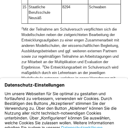
15
Staatliche
8294
Schwaben
Berufsschule
Neusäß
2
Mit der Teilnahme am Schulversuch verpflichten sich die
Modellschulen neben der zielgerichteten Bearbeitung der
Entwicklungsaufgaben zu einer engen Zusammenarbeit mit
anderen Modellschulen, der wissenschaftlichen Begleitung,
Ausbildungsbetrieben und ggf. weiteren externen Partnern
sowie zur regelmäßigen Teilnahme an Arbeitstagungen und
zur Mitarbeit an der Multiplikation und Evaluation der
3
Ergebnisse.
Die Entwicklungsarbeit im Schulversuch wird
maßgeblich durch ein Lehrerteam an der jeweiligen
Modellschule getragen, welches in enger Verzahnung mit
4
der Schulleitung agiert.
Die teilnehmenden Modellschulen
erhalten im Schuljahr 2024/2025 fünf und in den zwei
folgenden Schuljahren vier Anrechnungsstunden je Schule
für die Entwicklungsarbeit.
Bayern.de
BayernPortal