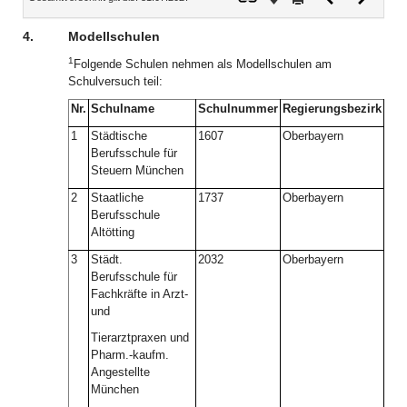
Dokument
Dokume
4.
Modellschulen
1
Folgende Schulen nehmen als Modellschulen am
Schulversuch teil:
Nr.
Schulname
Schulnummer
Regierungsbezirk
1
Städtische
1607
Oberbayern
Berufsschule für
Steuern München
2
Staatliche
1737
Oberbayern
Berufsschule
Altötting
3
Städt.
2032
Oberbayern
Berufsschule für
Fachkräfte in Arzt-
und
Tierarztpraxen und
Pharm.-kaufm.
Angestellte
München