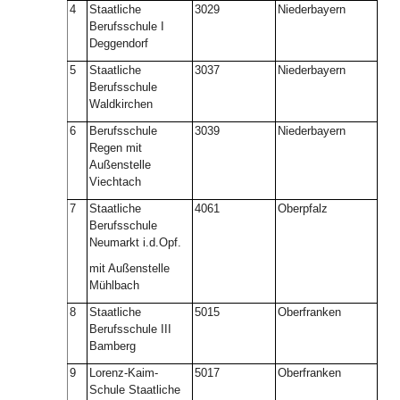
4
Staatliche
3029
Niederbayern
Berufsschule I
Deggendorf
5
Staatliche
3037
Niederbayern
Berufsschule
Waldkirchen
6
Berufsschule
3039
Niederbayern
Regen mit
Außenstelle
Viechtach
7
Staatliche
4061
Oberpfalz
Berufsschule
Neumarkt i.d.Opf.
mit Außenstelle
Mühlbach
8
Staatliche
5015
Oberfranken
Berufsschule III
Bamberg
9
Lorenz-Kaim-
5017
Oberfranken
Schule Staatliche