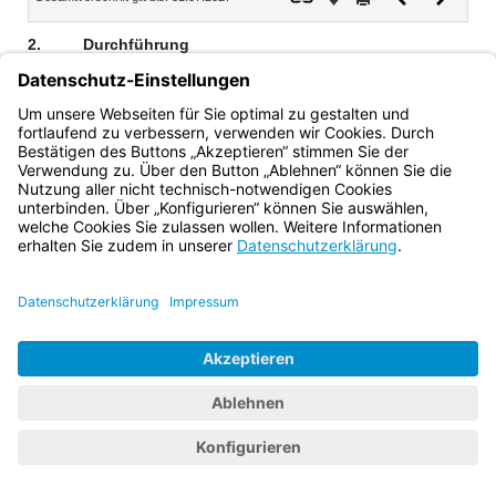
Dokument
Dokume
2.
Durchführung
Der Schulversuch wird von der Stiftung Bildungspakt
Bayern durchgeführt und von einer wissenschaftlichen
Begleitung beraten.
Bayern.de
BayernPortal
Datenschutz
Impressum
Barrierefreiheit
Hilfe
Kontakt
Kontrastwechsel
Schriftgröße