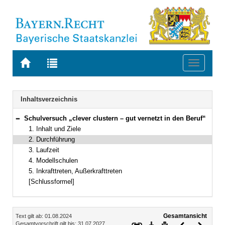
Zur
Zur
Toggle
Startseite
Trefferliste
navigati
von
der
BAYERN.RECHT
letzten
Navigation
Inhaltsverzeichnis
Suche
Schulversuch „clever clustern – gut vernetzt in den Beruf“
Bereich reduzieren
1. Inhalt und Ziele
2. Durchführung
3. Laufzeit
4. Modellschulen
5. Inkrafttreten, Außerkrafttreten
[Schlussformel]
Inhalt
Gesamtansicht
Text gilt ab: 01.08.2024
Download
Drucken
Vorheriges
Nächste
Gesamtvorschrift gilt bis: 31.07.2027