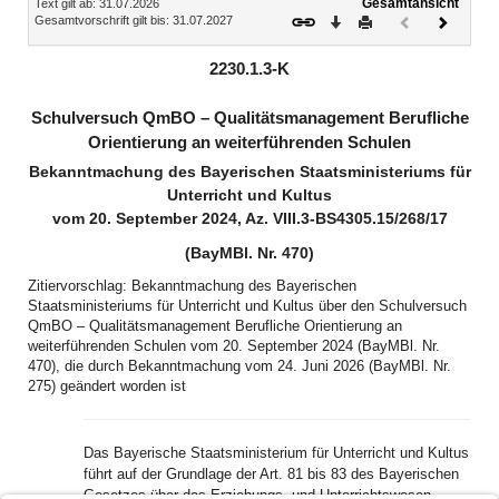
Gesamtansicht
Text gilt ab: 31.07.2026
Download
Drucken
Vorheriges
Nächste
Gesamtvorschrift gilt bis: 31.07.2027
Dokument
Dokume
(inaktiv)
2230.1.3-K
Schulversuch QmBO – Qualitätsmanagement Berufliche
Orientierung an weiterführenden Schulen
Bekanntmachung des Bayerischen Staatsministeriums für
Unterricht und Kultus
vom 20. September 2024, Az. VIII.3-BS4305.15/268/17
(BayMBl. Nr. 470)
Zitiervorschlag: Bekanntmachung des Bayerischen
Staatsministeriums für Unterricht und Kultus über den Schulversuch
QmBO – Qualitätsmanagement Berufliche Orientierung an
weiterführenden Schulen vom 20. September 2024 (BayMBl. Nr.
470), die durch Bekanntmachung vom 24. Juni 2026 (BayMBl. Nr.
275) geändert worden ist
Das Bayerische Staatsministerium für Unterricht und Kultus
führt auf der Grundlage der Art. 81 bis 83 des Bayerischen
Gesetzes über das Erziehungs- und Unterrichtswesen