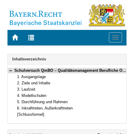
Zur
Zur
Toggle
Startseite
Trefferliste
navigati
von
der
BAYERN.RECHT
letzten
Navigation
Inhaltsverzeichnis
Suche
Schulversuch QmBO – Qualitätsmanagement Berufliche Orientierung an weiterführenden Schulen
Bereich reduzieren
1. Ausgangslage
2. Ziele und Inhalte
3. Laufzeit
4. Modellschulen
5. Durchführung und Rahmen
6. Inkrafttreten, Außerkrafttreten
[Schlussformel]
Inhalt