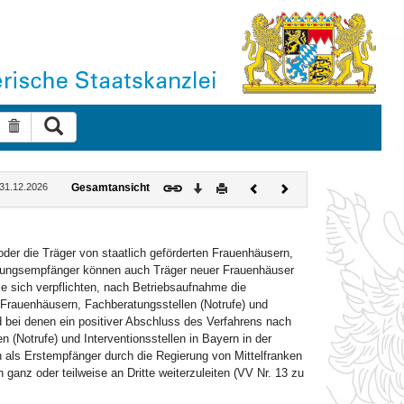
Suche ausführen
Suche zurücksetzen
Download
Drucken
Vorheriges
Nächstes
: 31.12.2026
Gesamtansicht
Dokument
Dokument
der die Träger von staatlich geförderten Frauenhäusern,
ngsempfänger können auch Träger neuer Frauenhäuser
die sich verpflichten, nach Betriebsaufnahme die
 Frauenhäusern, Fachberatungsstellen (Notrufe) und
nd bei denen ein positiver Abschluss des Verfahrens nach
n (Notrufe) und Interventionsstellen in Bayern in der
ls Erstempfänger durch die Regierung von Mittelfranken
ganz oder teilweise an Dritte weiterzuleiten (VV Nr. 13 zu