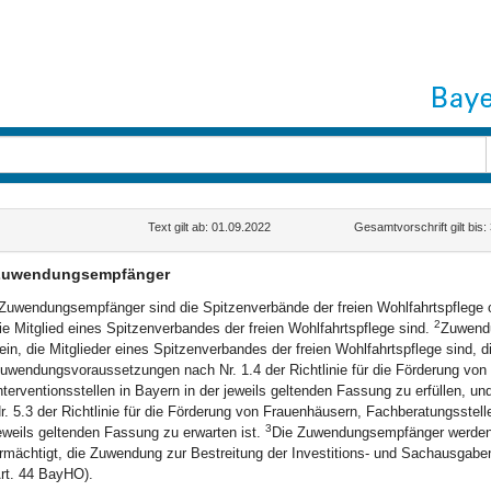
Text gilt ab: 01.09.2022
Gesamtvorschrift gilt bis
Zuwendungsempfänger
Zuwendungsempfänger sind die Spitzenverbände der freien Wohlfahrtspflege o
2
ie Mitglied eines Spitzenverbandes der freien Wohlfahrtspflege sind.
Zuwendu
ein, die Mitglieder eines Spitzenverbandes der freien Wohlfahrtspflege sind, 
uwendungsvoraussetzungen nach Nr. 1.4 der Richtlinie für die Förderung von
nterventionsstellen in Bayern in der jeweils geltenden Fassung zu erfüllen, u
r. 5.3 der Richtlinie für die Förderung von Frauenhäusern, Fachberatungsstelle
3
eweils geltenden Fassung zu erwarten ist.
Die Zuwendungsempfänger werden a
rmächtigt, die Zuwendung zur Bestreitung der Investitions- und Sachausgaben 
rt. 44 BayHO).