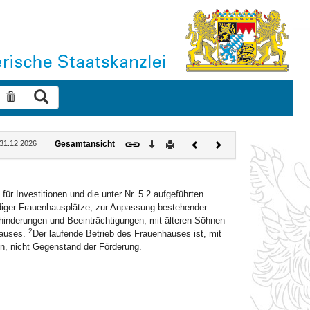
Suche ausführen
Suche zurücksetzen
Download
Drucken
Vorheriges
Nächstes
: 31.12.2026
Gesamtansicht
Dokument
Dokument
ür Investitionen und die unter Nr. 5.2 aufgeführten
iger Frauenhausplätze, zur Anpassung bestehender
inderungen und Beeinträchtigungen, mit älteren Söhnen
2
hauses.
Der laufende Betrieb des Frauenhauses ist, mit
en, nicht Gegenstand der Förderung.