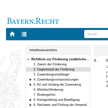
Zur
Zur
Startseite
Trefferliste
von
der
Navigation
BAYERN.RECHT
letzten
Inhalt
Inhaltsverzeichnis
Suche
Richtlinie zur Förderung zusätzlicher Frauenhausplätze sowie zur Anpassung von Frauenhausplätzen an besondere Bedarfe
2.
G
Bereich reduzieren
1. Zweck der Förderung
1
2. Gegenstand der Förderung
z
3. Zuwendungsempfänger
F
4. Zuwendungsvoraussetzungen
o
Bereich erweitern
5. Art und Umfang der Zuwendung
A
Bereich erweitern
6. Mehrfachförderung
7. Bindungsfrist
8. Antragstellung und Bewilligung
Bereich erweitern
9. Nachweis und Prüfung der Verwendung
Bereich erweitern