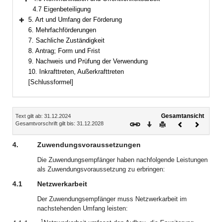
Bereich erweitern
4.7 Eigenbeteiligung
5. Art und Umfang der Förderung
Bereich erweitern
6. Mehrfachförderungen
7. Sachliche Zuständigkeit
8. Antrag; Form und Frist
9. Nachweis und Prüfung der Verwendung
10. Inkrafttreten, Außerkrafttreten
[Schlussformel]
Inhalt
Gesamtansicht
Text gilt ab: 31.12.2024
Download
Drucken
Vorheriges
Nächste
Gesamtvorschrift gilt bis: 31.12.2028
Dokument
Dokume
4.
Zuwendungsvoraussetzungen
Die Zuwendungsempfänger haben nachfolgende Leistungen
als Zuwendungsvoraussetzung zu erbringen:
4.1
Netzwerkarbeit
Der Zuwendungsempfänger muss Netzwerkarbeit im
nachstehenden Umfang leisten:
1