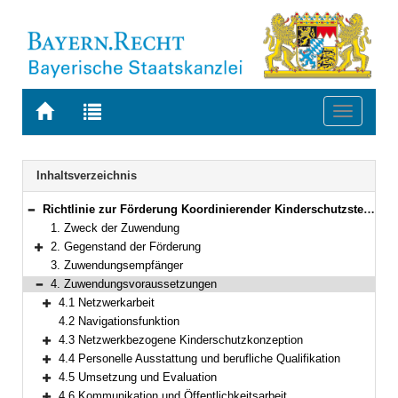
Zur
Zur
Toggle
Startseite
Trefferliste
navigati
von
der
BAYERN.RECHT
letzten
Navigation
Inhaltsverzeichnis
Suche
Richtlinie zur Förderung Koordinierender Kinderschutzstellen KoKi – Netzwerk frühe Kindheit
Bereich reduzieren
1. Zweck der Zuwendung
2. Gegenstand der Förderung
Bereich erweitern
3. Zuwendungsempfänger
4. Zuwendungsvoraussetzungen
Bereich reduzieren
4.1 Netzwerkarbeit
Bereich erweitern
4.2 Navigationsfunktion
4.3 Netzwerkbezogene Kinderschutzkonzeption
Bereich erweitern
4.4 Personelle Ausstattung und berufliche Qualifikation
Bereich erweitern
4.5 Umsetzung und Evaluation
Bereich erweitern
4.6 Kommunikation und Öffentlichkeitsarbeit