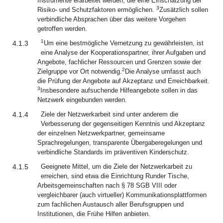
Instrumente erarbeitet werden, die eine Einschätzung der
3
Risiko- und Schutzfaktoren ermöglichen.
Zusätzlich sollen
verbindliche Absprachen über das weitere Vorgehen
getroffen werden.
1
4.1.3
Um eine bestmögliche Vernetzung zu gewährleisten, ist
eine Analyse der Kooperationspartner, ihrer Aufgaben und
Angebote, fachlicher Ressourcen und Grenzen sowie der
2
Zielgruppe vor Ort notwendig.
Die Analyse umfasst auch
die Prüfung der Angebote auf Akzeptanz und Erreichbarkeit.
3
Insbesondere aufsuchende Hilfeangebote sollen in das
Netzwerk eingebunden werden.
4.1.4
Ziele der Netzwerkarbeit sind unter anderem die
Verbesserung der gegenseitigen Kenntnis und Akzeptanz
der einzelnen Netzwerkpartner, gemeinsame
Sprachregelungen, transparente Übergaberegelungen und
verbindliche Standards im präventiven Kinderschutz.
4.1.5
Geeignete Mittel, um die Ziele der Netzwerkarbeit zu
erreichen, sind etwa die Einrichtung Runder Tische,
Arbeitsgemeinschaften nach § 78 SGB VIII oder
vergleichbarer (auch virtueller) Kommunikationsplattformen
zum fachlichen Austausch aller Berufsgruppen und
Institutionen, die Frühe Hilfen anbieten.