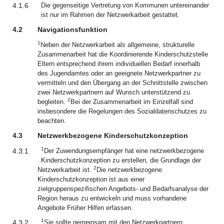
4.1.6
Die gegenseitige Vertretung von Kommunen untereinander
ist nur im Rahmen der Netzwerkarbeit gestattet.
4.2
Navigationsfunktion
1
Neben der Netzwerkarbeit als allgemeine, strukturelle
Zusammenarbeit hat die Koordinierende Kinderschutzstelle
Eltern entsprechend ihrem individuellen Bedarf innerhalb
des Jugendamtes oder an geeignete Netzwerkpartner zu
vermitteln und den Übergang an der Schnittstelle zwischen
zwei Netzwerkpartnern auf Wunsch unterstützend zu
2
begleiten.
Bei der Zusammenarbeit im Einzelfall sind
insbesondere die Regelungen des Sozialdatenschutzes zu
beachten.
4.3
Netzwerkbezogene Kinderschutzkonzeption
1
4.3.1
Der Zuwendungsempfänger hat eine netzwerkbezogene
Kinderschutzkonzeption zu erstellen, die Grundlage der
2
Netzwerkarbeit ist.
Die netzwerkbezogene
Kinderschutzkonzeption ist aus einer
zielgruppenspezifischen Angebots- und Bedarfsanalyse der
Region heraus zu entwickeln und muss vorhandene
Angebote Früher Hilfen erfassen.
1
4.3.2
Sie sollte gemeinsam mit den Netzwerkpartnern