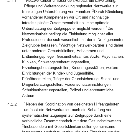
4.1.1
Netzwerkarbeit umfasst den Aufbau, die Erweiterung,
Pflege und Weiterentwicklung regionaler Netzwerke zur
2
frühzeitigen Unterstützung von Familien.
Durch Bündelung
vorhandener Kompetenzen vor Ort und nachhaltige
interdisziplinäre Zusammenarbeit soll eine optimale
3
Unterstützung der Zielgruppe ermöglicht werden.
Die
Netzwerkarbeit bedingt die Einbindung möglichst aller
Professionen, die sich wesentlich mit der in Nr. 2 genannten
4
Zielgruppe befassen.
Wichtige Netzwerkpartner sind daher
unter anderem Geburtskliniken, Hebammen und
Entbindungspfleger, Gesundheitsämter, Ärzte, Psychiatrien,
Kliniken, Schwangerenberatungsstellen,
Erziehungsberatungsstellen, Kindertagesstätten, weitere
Einrichtungen der Kinder- und Jugendhilfe,
Frühförderstellen, Träger der Grundsicherung, Sucht- und
Drogenberatungsstellen, Frauenschutzeinrichtungen,
Schuldnerberatungsstellen, Polizei und ehrenamtliche
Akteure.
1
4.1.2
Neben der Koordination von geeigneten Hilfeangeboten
umfasst die Netzwerkarbeit auch die Schaffung von
systematischen Zugängen zur Zielgruppe durch eine
verbindliche Zusammenarbeit mit dem Gesundheitswesen.
2
Insbesondere mit Geburtskliniken sollen gemeinsame