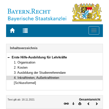
Zur
Zur
Toggle
Startseite
Trefferliste
navigati
von
der
BAYERN.RECHT
letzten
Navigation
Inhaltsverzeichnis
Suche
Erste Hilfe-Ausbildung für Lehrkräfte
Bereich reduzieren
1. Organisation
2. Kosten
3. Ausbildung der Studienreferendare
4. Inkrafttreten, Außerkrafttreten
[Schlussformel]
Inhalt
Gesamtansicht
Text gilt ab: 18.11.2021
Download
Drucken
Vorheriges
Nächste
Dokument
Dokume