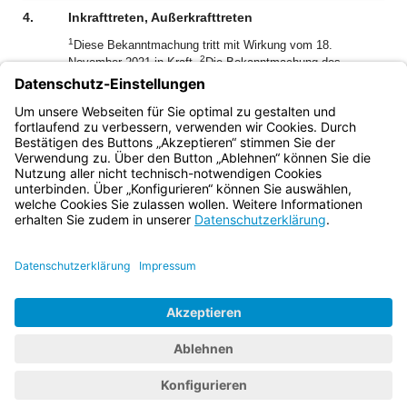
4.
Inkrafttreten, Außerkrafttreten
1
Diese Bekanntmachung tritt mit Wirkung vom 18.
2
November 2021 in Kraft.
Die Bekanntmachung des
Bayerischen Staatsministeriums für Unterricht und Kultus
zum Spezialtraining für Lehrkräfte vom 14. Februar 2001
(KWMBl. I S. 74) tritt mit Ablauf des 17. November 2021
außer Kraft.
Bayern.de
BayernPortal
Datenschutz
Impressum
Barrierefreiheit
Hilfe
Kontakt
Kontrastwechsel
Schriftgröße