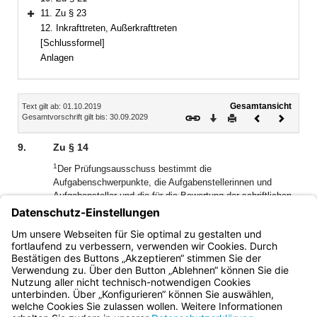
11. Zu § 23
Bereich erweitern
12. Inkrafttreten, Außerkrafttreten
[Schlussformel]
Anlagen
Inhalt
Gesamtansicht
Text gilt ab: 01.10.2019
Download
Drucken
Vorheriges
Nächste
Gesamtvorschrift gilt bis: 30.09.2029
Dokument
Dokume
9.
Zu § 14
1
Der Prüfungsausschuss bestimmt die
Aufgabenschwerpunkte, die Aufgabenstellerinnen und
Aufgabensteller und die für die Bewertung der schriftlichen
2
Aufgaben erforderlichen Erst- und Zweitprüfer.
Der
Prüfungsausschuss kann Gutachter zur Vorprüfung der
eingereichten Aufgaben für die schriftliche Prüfung
bestellen.
Bayern.de
BayernPortal