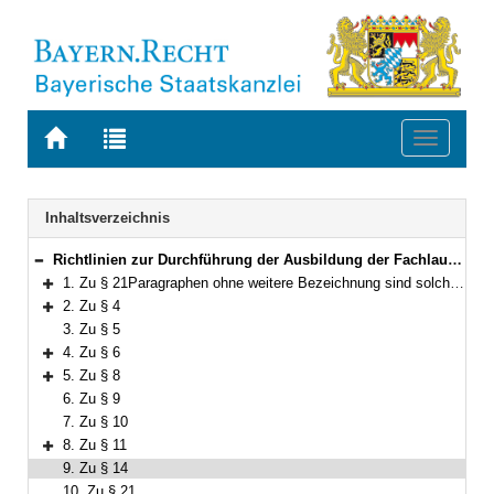
Zur
Zur
Toggle
Startseite
Trefferliste
navigati
von
der
BAYERN.RECHT
letzten
Navigation
Inhaltsverzeichnis
Suche
Richtlinien zur Durchführung der Ausbildung der Fachlaufbahn Naturwissenschaft und Technik, fachlicher Schwerpunkt Gewerbeaufsicht (ARGA)
Bereich reduzieren
1. Zu § 21Paragraphen ohne weitere Bezeichnung sind solche der FachV-GA
Bereich erweitern
2. Zu § 4
Bereich erweitern
3. Zu § 5
4. Zu § 6
Bereich erweitern
5. Zu § 8
Bereich erweitern
6. Zu § 9
7. Zu § 10
8. Zu § 11
Bereich erweitern
9. Zu § 14
10. Zu § 21