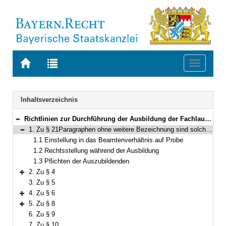
Zur
Zur
Toggle
Startseite
Trefferliste
navigati
von
der
BAYERN.RECHT
letzten
Navigation
Inhaltsverzeichnis
Suche
Richtlinien zur Durchführung der Ausbildung der Fachlaufbahn Naturwissenschaft und Technik, fachlicher Schwerpunkt Gewerbeaufsicht (ARGA)
Bereich reduzieren
1. Zu § 21Paragraphen ohne weitere Bezeichnung sind solche der FachV-GA
Bereich reduzieren
1.1 Einstellung in das Beamtenverhältnis auf Probe
1.2 Rechtsstellung während der Ausbildung
1.3 Pflichten der Auszubildenden
2. Zu § 4
Bereich erweitern
3. Zu § 5
4. Zu § 6
Bereich erweitern
5. Zu § 8
Bereich erweitern
6. Zu § 9
7. Zu § 10