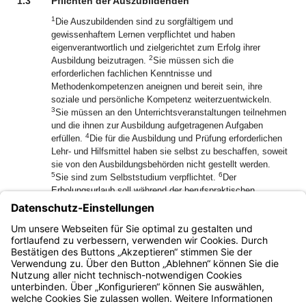
1.3
Pflichten der Auszubildenden
1
Die Auszubildenden sind zu sorgfältigem und
gewissenhaftem Lernen verpflichtet und haben
eigenverantwortlich und zielgerichtet zum Erfolg ihrer
2
Ausbildung beizutragen.
Sie müssen sich die
erforderlichen fachlichen Kenntnisse und
Methodenkompetenzen aneignen und bereit sein, ihre
soziale und persönliche Kompetenz weiterzuentwickeln.
3
Sie müssen an den Unterrichtsveranstaltungen teilnehmen
und die ihnen zur Ausbildung aufgetragenen Aufgaben
4
erfüllen.
Die für die Ausbildung und Prüfung erforderlichen
Lehr- und Hilfsmittel haben sie selbst zu beschaffen, soweit
sie von den Ausbildungsbehörden nicht gestellt werden.
5
6
Sie sind zum Selbststudium verpflichtet.
Der
Erholungsurlaub soll während der berufspraktischen
Ausbildung eingebracht werden.
1
[Amtl. Anm.:]
Paragraphen ohne weitere Bezeichnung
sind solche der FachV-GA
Bayern.de
BayernPortal