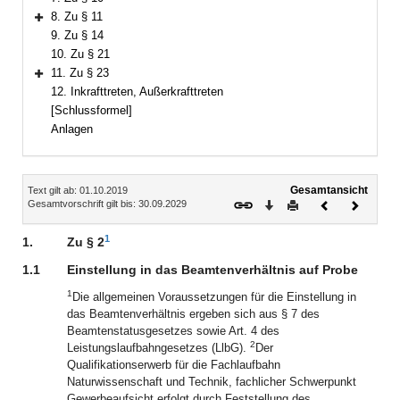
8. Zu § 11
Bereich erweitern
9. Zu § 14
10. Zu § 21
11. Zu § 23
Bereich erweitern
12. Inkrafttreten, Außerkrafttreten
[Schlussformel]
Anlagen
Inhalt
Gesamtansicht
Text gilt ab: 01.10.2019
Download
Drucken
Vorheriges
Nächste
Gesamtvorschrift gilt bis: 30.09.2029
Dokument
Dokume
1
1.
Zu § 2
1.1
Einstellung in das Beamtenverhältnis auf Probe
1
Die allgemeinen Voraussetzungen für die Einstellung in
das Beamtenverhältnis ergeben sich aus § 7 des
Beamtenstatusgesetzes sowie Art. 4 des
2
Leistungslaufbahngesetzes (LlbG).
Der
Qualifikationserwerb für die Fachlaufbahn
Naturwissenschaft und Technik, fachlicher Schwerpunkt
Gewerbeaufsicht erfolgt durch Feststellung des