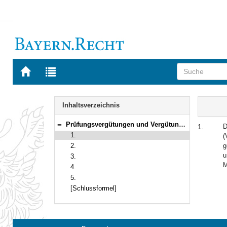
Zur
Zur
Startseite
Trefferliste
von
der
Navigation
BAYERN.RECHT
letzten
Inhalt
Inhaltsverzeichnis
Suche
Prüfungsvergütungen und Vergütungen für Aufsichtsführende bei Prüfungen nach der Lehramtsprüfungsordnung I
1.
D
Bereich reduzieren
1.
(
2.
g
u
3.
M
4.
5.
[Schlussformel]