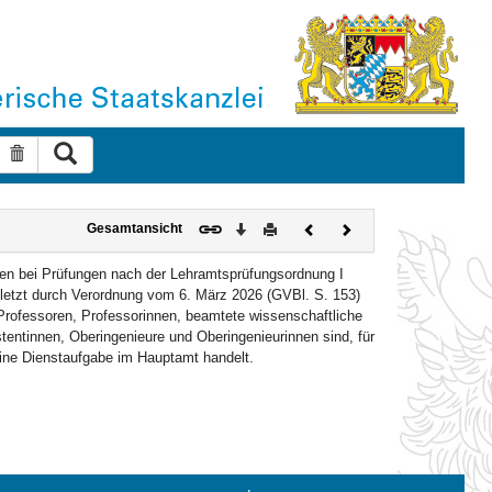
Suche ausführen
Suche zurücksetzen
Download
Drucken
Vorheriges
Nächstes
Gesamtansicht
Dokument
Dokument
gen bei Prüfungen nach der Lehramtsprüfungsordnung I
letzt durch Verordnung vom 6. März 2026 (GVBl. S. 153)
t Professoren, Professorinnen, beamtete wissenschaftliche
stentinnen, Oberingenieure und Oberingenieurinnen sind, für
eine Dienstaufgabe im Hauptamt handelt.