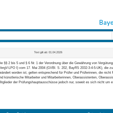
Text gilt ab: 01.04.2026
ie §§ 2 bis 5 und § 6 Nr. 1 der Verordnung über die Gewährung von Vergütun
VergV-LPO I) vom 17. Mai 2004 (GVBl. S. 202, BayRS 2032-3-4-5-UK), die zu
eändert worden ist, gelten entsprechend für Prüfer und Prüferinnen, die nich
nd künstlerische Mitarbeiter und Mitarbeiterinnen, Oberassistenten, Oberassi
itglieder der Prüfungshauptausschüsse jedoch nur, soweit es sich nicht um 