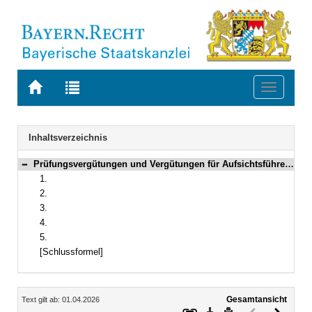
Zur
Zur
Toggle
Startseite
Trefferliste
navigati
von
der
BAYERN.RECHT
letzten
Navigation
Inhaltsverzeichnis
Suche
Prüfungsvergütungen und Vergütungen für Aufsichtsführende bei Prüfungen nach der Lehramtsprüfungsordnung I
Bereich reduzieren
1.
2.
3.
4.
5.
[Schlussformel]
Inhalt
Gesamtansicht
Text gilt ab: 01.04.2026
Download
Drucken
Vorheriges
Nächste