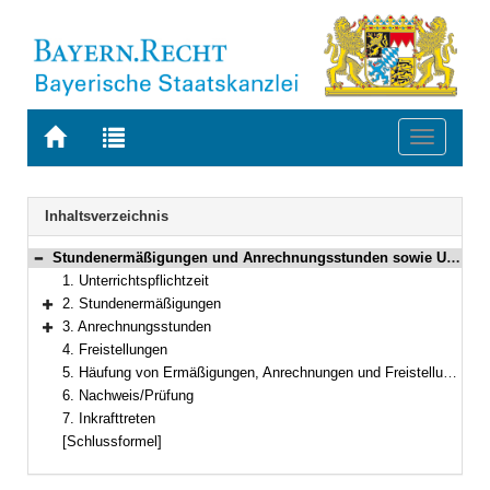
Zur
Zur
Toggle
Startseite
Trefferliste
navigati
von
der
BAYERN.RECHT
letzten
Navigation
Inhaltsverzeichnis
Suche
Stundenermäßigungen und Anrechnungsstunden sowie Unterrichtspflichtzeit an Förderschulen (einschließlich Schulvorbereitenden Einrichtungen) und an Schulen für Kranke
Bereich reduzieren
1. Unterrichtspflichtzeit
2. Stundenermäßigungen
Bereich erweitern
3. Anrechnungsstunden
Bereich erweitern
4. Freistellungen
5. Häufung von Ermäßigungen, Anrechnungen und Freistellungen
6. Nachweis/Prüfung
7. Inkrafttreten
[Schlussformel]