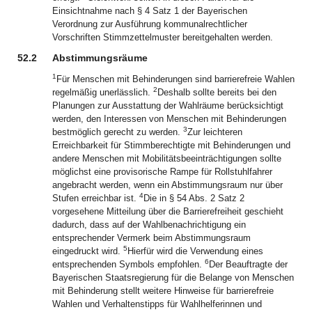
Einsichtnahme nach § 4 Satz 1 der Bayerischen
Verordnung zur Ausführung kommunalrechtlicher
Vorschriften Stimmzettelmuster bereitgehalten werden.
52.2
Abstimmungsräume
1
Für Menschen mit Behinderungen sind barrierefreie Wahlen
2
regelmäßig unerlässlich.
Deshalb sollte bereits bei den
Planungen zur Ausstattung der Wahlräume berücksichtigt
werden, den Interessen von Menschen mit Behinderungen
3
bestmöglich gerecht zu werden.
Zur leichteren
Erreichbarkeit für Stimmberechtigte mit Behinderungen und
andere Menschen mit Mobilitätsbeeinträchtigungen sollte
möglichst eine provisorische Rampe für Rollstuhlfahrer
angebracht werden, wenn ein Abstimmungsraum nur über
4
Stufen erreichbar ist.
Die in § 54 Abs. 2 Satz 2
vorgesehene Mitteilung über die Barrierefreiheit geschieht
dadurch, dass auf der Wahlbenachrichtigung ein
entsprechender Vermerk beim Abstimmungsraum
5
eingedruckt wird.
Hierfür wird die Verwendung eines
6
entsprechenden Symbols empfohlen.
Der Beauftragte der
Bayerischen Staatsregierung für die Belange von Menschen
mit Behinderung stellt weitere Hinweise für barrierefreie
Wahlen und Verhaltenstipps für Wahlhelferinnen und