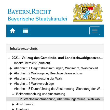
Zur
Zur
Toggle
Startseite
Trefferliste
navigati
von
der
BAYERN.RECHT
letzten
Navigation
Inhaltsverzeichnis
Suche
2021-I Vollzug des Gemeinde- und Landkreiswahlgesetzes und der Gemeinde- und Landkreiswahlordnung (Gemeinde- und Landkreiswahlbekanntmachung – GLKrWBek) Bekanntmachung des Bayerischen Staatsministeriums des Innern, für Sport und Integration vom 24. Oktober 2024, Az. B1-1367-3-37 (BayMBl. Nr. 534 )
Bereich reduzieren
Inhaltsübersicht (amtlich)
Abschnitt 1 Begriffsbestimmungen, Wahlrecht, Wählbarkeit
Bereich erweitern
Abschnitt 2 Wahlorgane, Beschwerdeausschuss
Bereich erweitern
Abschnitt 3 Vorbereitung der Wahl
Bereich erweitern
Abschnitt 4 Wahlvorschläge
Bereich erweitern
Abschnitt 5 Durchführung der Abstimmung, Sicherung der Wahlfreiheit, Briefwahl
Bereich reduzieren
Bekanntmachung und Ausstattung
Bereich reduzieren
52. Wahlbekanntmachung, Abstimmungsräume, Wahlkabinen, Ausstattung der Wahlvorstände und Briefwahlvorstände (§§ 53 ff.)
Abstimmung
Bereich erweitern
Briefwahl