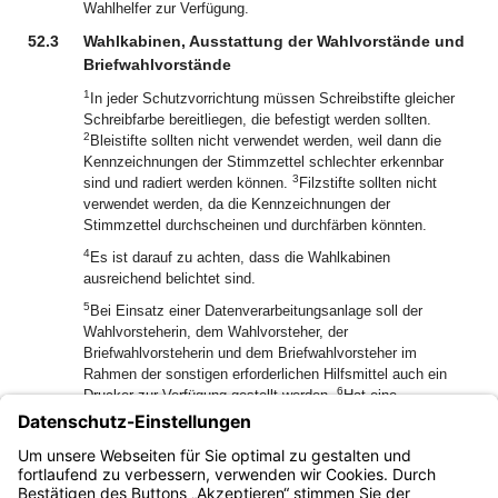
Wahlhelfer zur Verfügung.
52.3
Wahlkabinen, Ausstattung der Wahlvorstände und
Briefwahlvorstände
1
In jeder Schutzvorrichtung müssen Schreibstifte gleicher
Schreibfarbe bereitliegen, die befestigt werden sollten.
2
Bleistifte sollten nicht verwendet werden, weil dann die
Kennzeichnungen der Stimmzettel schlechter erkennbar
3
sind und radiert werden können.
Filzstifte sollten nicht
verwendet werden, da die Kennzeichnungen der
Stimmzettel durchscheinen und durchfärben könnten.
4
Es ist darauf zu achten, dass die Wahlkabinen
ausreichend belichtet sind.
5
Bei Einsatz einer Datenverarbeitungsanlage soll der
Wahlvorsteherin, dem Wahlvorsteher, der
Briefwahlvorsteherin und dem Briefwahlvorsteher im
Rahmen der sonstigen erforderlichen Hilfsmittel auch ein
6
Drucker zur Verfügung gestellt werden.
Hat eine
Wahlvorsteherin, ein Wahlvorsteher, eine
Briefwahlvorsteherin oder ein Briefwahlvorsteher keinen
Drucker, kann auf die Übermittlung der Unterlagen nach §
58 Abs. 1 Satz 2 nicht verzichtet werden.