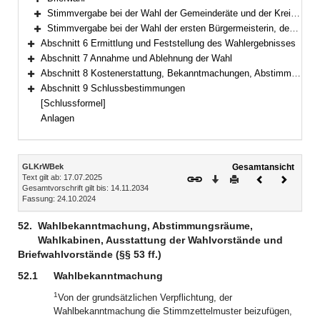
Bereich erweitern
Stimmvergabe bei der Wahl der Gemeinderäte und der Kreistage
Bereich erweitern
Stimmvergabe bei der Wahl der ersten Bürgermeisterin, des ersten Bürgermeisters, der Landrätin und des Landrats
Bereich erweitern
Abschnitt 6 Ermittlung und Feststellung des Wahlergebnisses
Bereich erweitern
Abschnitt 7 Annahme und Ablehnung der Wahl
Bereich erweitern
Abschnitt 8 Kostenerstattung, Bekanntmachungen, Abstimmungsunterlagen, Statistik
Bereich erweitern
Abschnitt 9 Schlussbestimmungen
Bereich erweitern
[Schlussformel]
Anlagen
Inhalt
GLKrWBek
Gesamtansicht
Text gilt ab: 17.07.2025
Download
Drucken
Vorheriges
Nächste
Gesamtvorschrift gilt bis: 14.11.2034
Dokument
Dokume
Fassung: 24.10.2024
52.
Wahlbekanntmachung, Abstimmungsräume,
Wahlkabinen, Ausstattung der Wahlvorstände und
Briefwahlvorstände (§§ 53 ff.)
52.1
Wahlbekanntmachung
1
Von der grundsätzlichen Verpflichtung, der
Wahlbekanntmachung die Stimmzettelmuster beizufügen,