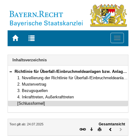
Zur
Zur
Toggle
Startseite
Trefferliste
navigati
von
der
BAYERN.RECHT
letzten
Navigation
Inhaltsverzeichnis
Suche
Richtlinie für Überfall-/Einbruchmeldeanlagen bzw. Anlagen für Notfälle/Gefahren mit Anschluss an die Polizei
Bereich reduzieren
1. Novellierung der Richtlinie für Überfall-/Einbruchmeldeanlagen bzw. Anlagen für Notfälle/Gefahren mit Anschluss an die Polizei (ÜEA) (ÜEA-Richtlinie)
2. Mustervertrag
3. Bezugsquellen
4. Inkrafttreten, Außerkrafttreten
[Schlussformel]
Inhalt
Gesamtansicht
Text gilt ab: 24.07.2025
Download
Drucken
Vorheriges
Nächste
Dokument
Dokume