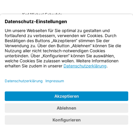
(inaktiv)
Karl Michael Scheufele
Ministerialdirektor
Bayern.de
BayernPortal
Datenschutz
Impressum
Barrierefreiheit
Hilfe
Kontakt
Kontrastwechsel
Schriftgröße