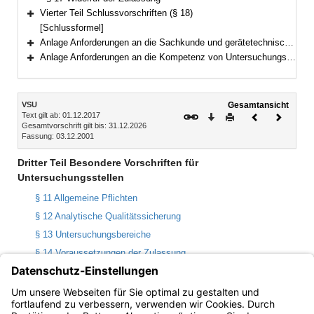
Vierter Teil Schlussvorschriften (§ 18)
Bereich erweitern
[Schlussformel]
Anlage Anforderungen an die Sachkunde und gerätetechnische Ausstattung von Sachverständigen im Bereich Boden und Altlasten
Bereich erweitern
Anlage Anforderungen an die Kompetenz von Untersuchungsstellen im Bereich Boden und Altlasten
Bereich erweitern
Inhalt
VSU
Gesamtansicht
Text gilt ab: 01.12.2017
Download
Drucken
Vorheriges
Nächste
Gesamtvorschrift gilt bis: 31.12.2026
Dokument
Dokume
Fassung: 03.12.2001
Dritter Teil Besondere Vorschriften für
Untersuchungsstellen
§ 11 Allgemeine Pflichten
§ 12 Analytische Qualitätssicherung
§ 13 Untersuchungsbereiche
§ 14 Voraussetzungen der Zulassung
§ 15 Zulassungsverfahren; Befristung
§ 16 Erlöschen der Zulassung
§ 17 Widerruf der Zulassung