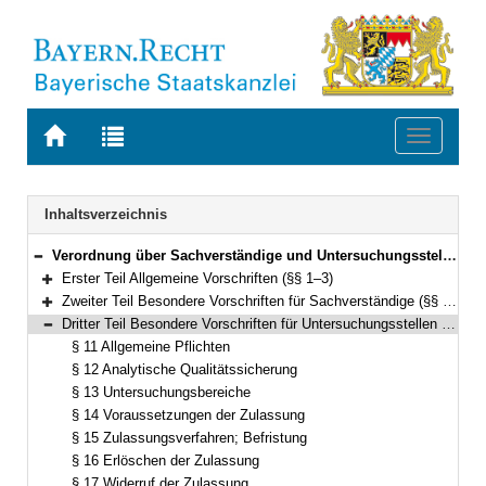
Zur
Zur
Toggle
Startseite
Trefferliste
navigati
von
der
BAYERN.RECHT
letzten
Navigation
Inhaltsverzeichnis
Suche
Verordnung über Sachverständige und Untersuchungsstellen für den Bodenschutz und die Altlastenbehandlung in Bayern (Sachverständigen- und Untersuchungsstellen-Verordnung – VSU) Vom 3. Dezember 2001 (GVBl. S. 938) BayRS 2129-4-2-U (§§ 1–18)
Bereich reduzieren
Erster Teil Allgemeine Vorschriften (§§ 1–3)
Bereich erweitern
Zweiter Teil Besondere Vorschriften für Sachverständige (§§ 4–10)
Bereich erweitern
Dritter Teil Besondere Vorschriften für Untersuchungsstellen (§§ 11–17)
Bereich reduzieren
§ 11 Allgemeine Pflichten
§ 12 Analytische Qualitätssicherung
§ 13 Untersuchungsbereiche
§ 14 Voraussetzungen der Zulassung
§ 15 Zulassungsverfahren; Befristung
§ 16 Erlöschen der Zulassung
§ 17 Widerruf der Zulassung