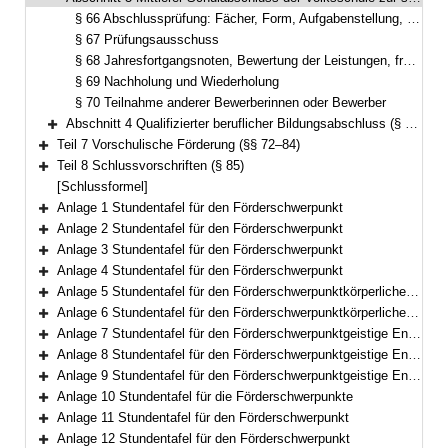
Bereich reduzieren
§ 66 Abschlussprüfung: Fächer, Form, Aufgabenstellung, Inhalt und Durchführung
§ 67 Prüfungsausschuss
§ 68 Jahresfortgangsnoten, Bewertung der Leistungen, freiwillige mündliche Prüfung, Festsetzung der Noten und des Prüfungsergebnisses, Notenausgleich
§ 69 Nachholung und Wiederholung
§ 70 Teilnahme anderer Bewerberinnen oder Bewerber
Abschnitt 4 Qualifizierter beruflicher Bildungsabschluss (§ 71)
Bereich erweitern
Teil 7 Vorschulische Förderung (§§ 72–84)
Bereich erweitern
Teil 8 Schlussvorschriften (§ 85)
Bereich erweitern
[Schlussformel]
Anlage 1 Stundentafel für den Förderschwerpunkt
Bereich erweitern
Anlage 2 Stundentafel für den Förderschwerpunkt
Bereich erweitern
Anlage 3 Stundentafel für den Förderschwerpunkt
Bereich erweitern
Anlage 4 Stundentafel für den Förderschwerpunkt
Bereich erweitern
Anlage 5 Stundentafel für den Förderschwerpunktkörperliche und motorische Entwicklung
Bereich erweitern
Anlage 6 Stundentafel für den Förderschwerpunktkörperliche und motorische Entwicklung
Bereich erweitern
Anlage 7 Stundentafel für den Förderschwerpunktgeistige Entwicklung
Bereich erweitern
Anlage 8 Stundentafel für den Förderschwerpunktgeistige Entwicklung
Bereich erweitern
Anlage 9 Stundentafel für den Förderschwerpunktgeistige Entwicklung
Bereich erweitern
Anlage 10 Stundentafel für die Förderschwerpunkte
Bereich erweitern
Anlage 11 Stundentafel für den Förderschwerpunkt
Bereich erweitern
Anlage 12 Stundentafel für den Förderschwerpunkt