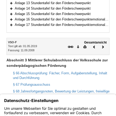
Bereich erweitern
Anlage 13 Stundentafel für den Förderschwerpunkt
Bereich erweitern
Anlage 14 Stundentafel für den Förderschwerpunkt
Bereich erweitern
Anlage 15 Stundentafel für den Förderschwerpunkt
Bereich erweitern
Anlage 16 Stundentafel für den Förderschwerpunktemotionale und soziale Entwicklung
Bereich erweitern
Anlage 17 Stundentafel für den Förderschwerpunktemotionale und soziale Entwicklung
Bereich erweitern
Inhalt
VSO-F
Gesamtansicht
Text gilt ab: 01.05.2019
Download
Drucken
Vorheriges
Nächste
Fassung: 11.09.2008
Dokument
Dokume
Abschnitt 3 Mittlerer Schulabschluss der Volksschule zur
sonderpädagogischen Förderung
§ 66 Abschlussprüfung: Fächer, Form, Aufgabenstellung, Inhalt
und Durchführung
§ 67 Prüfungsausschuss
§ 68 Jahresfortgangsnoten, Bewertung der Leistungen, freiwillige
mündliche Prüfung, Festsetzung der Noten und des
Prüfungsergebnisses, Notenausgleich
§ 69 Nachholung und Wiederholung
§ 70 Teilnahme anderer Bewerberinnen oder Bewerber