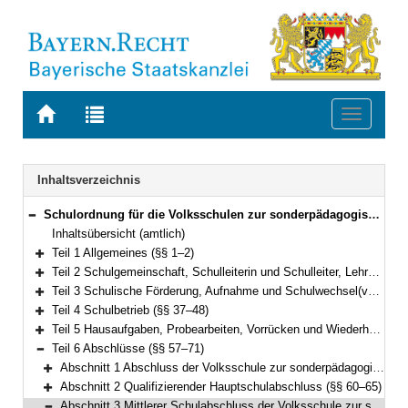
Zur
Zur
Toggle
Startseite
Trefferliste
navigati
von
der
BAYERN.RECHT
letzten
Navigation
Inhaltsverzeichnis
Suche
Schulordnung für die Volksschulen zur sonderpädagogischen Förderung (Volksschulordnung – F, VSO-F) Vom 11. September 2008 (GVBl. S. 731, ber. S. 907) BayRS 2233-2-1-K (§§ 1–85)
Bereich reduzieren
Inhaltsübersicht (amtlich)
Teil 1 Allgemeines (§§ 1–2)
Bereich erweitern
Teil 2 Schulgemeinschaft, Schulleiterin und Schulleiter, Lehrkräfte, Schülerinnen und Schüler, Erziehungsberechtigte, Schulforum (§§ 3–13)
Bereich erweitern
Teil 3 Schulische Förderung, Aufnahme und Schulwechsel(vgl. Art. 19 bis 24, 35 bis 38, 41 bis 43, 49 Abs. 2 Sätze 2 und 3 BayEUG) (§§ 14–36)
Bereich erweitern
Teil 4 Schulbetrieb (§§ 37–48)
Bereich erweitern
Teil 5 Hausaufgaben, Probearbeiten, Vorrücken und Wiederholen, Zeugnisse (§§ 49–56)
Bereich erweitern
Teil 6 Abschlüsse (§§ 57–71)
Bereich reduzieren
Abschnitt 1 Abschluss der Volksschule zur sonderpädagogischen Förderung, erfolgreicher Hauptschulabschluss (§§ 57–59)
Bereich erweitern
Abschnitt 2 Qualifizierender Hauptschulabschluss (§§ 60–65)
Bereich erweitern
Abschnitt 3 Mittlerer Schulabschluss der Volksschule zur sonderpädagogischen Förderung (§§ 66–70)