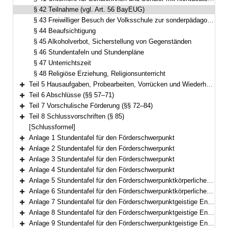
§ 42 Teilnahme (vgl. Art. 56 BayEUG)
§ 43 Freiwilliger Besuch der Volksschule zur sonderpädagogischen Förderung (Art. 41 Abs. 9 BayEUG)
§ 44 Beaufsichtigung
§ 45 Alkoholverbot, Sicherstellung von Gegenständen
§ 46 Stundentafeln und Stundenpläne
§ 47 Unterrichtszeit
§ 48 Religiöse Erziehung, Religionsunterricht
Teil 5 Hausaufgaben, Probearbeiten, Vorrücken und Wiederholen, Zeugnisse (§§ 49–56)
Bereich erweitern
Teil 6 Abschlüsse (§§ 57–71)
Bereich erweitern
Teil 7 Vorschulische Förderung (§§ 72–84)
Bereich erweitern
Teil 8 Schlussvorschriften (§ 85)
Bereich erweitern
[Schlussformel]
Anlage 1 Stundentafel für den Förderschwerpunkt
Bereich erweitern
Anlage 2 Stundentafel für den Förderschwerpunkt
Bereich erweitern
Anlage 3 Stundentafel für den Förderschwerpunkt
Bereich erweitern
Anlage 4 Stundentafel für den Förderschwerpunkt
Bereich erweitern
Anlage 5 Stundentafel für den Förderschwerpunktkörperliche und motorische Entwicklung
Bereich erweitern
Anlage 6 Stundentafel für den Förderschwerpunktkörperliche und motorische Entwicklung
Bereich erweitern
Anlage 7 Stundentafel für den Förderschwerpunktgeistige Entwicklung
Bereich erweitern
Anlage 8 Stundentafel für den Förderschwerpunktgeistige Entwicklung
Bereich erweitern
Anlage 9 Stundentafel für den Förderschwerpunktgeistige Entwicklung