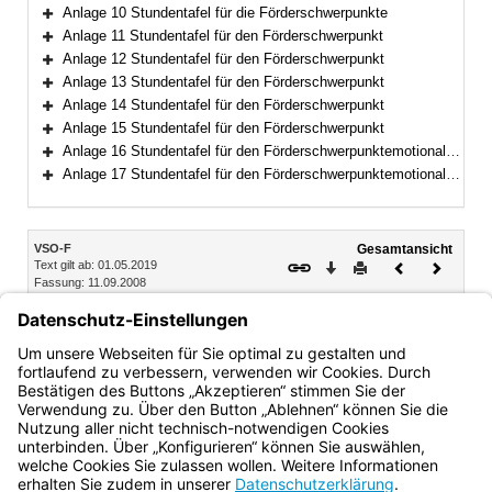
Bereich erweitern
Anlage 10 Stundentafel für die Förderschwerpunkte
Bereich erweitern
Anlage 11 Stundentafel für den Förderschwerpunkt
Bereich erweitern
Anlage 12 Stundentafel für den Förderschwerpunkt
Bereich erweitern
Anlage 13 Stundentafel für den Förderschwerpunkt
Bereich erweitern
Anlage 14 Stundentafel für den Förderschwerpunkt
Bereich erweitern
Anlage 15 Stundentafel für den Förderschwerpunkt
Bereich erweitern
Anlage 16 Stundentafel für den Förderschwerpunktemotionale und soziale Entwicklung
Bereich erweitern
Anlage 17 Stundentafel für den Förderschwerpunktemotionale und soziale Entwicklung
Bereich erweitern
Inhalt
VSO-F
Gesamtansicht
Text gilt ab: 01.05.2019
Download
Drucken
Vorheriges
Nächste
Fassung: 11.09.2008
Dokument
Dokume
§ 42
Teilnahme (vgl. Art. 56 BayEUG)
§ 36 VSO
über die Teilnahme am Unterricht und sonstigen
verbindlichen Schulveranstaltungen gilt entsprechend.
Bayern.de
BayernPortal