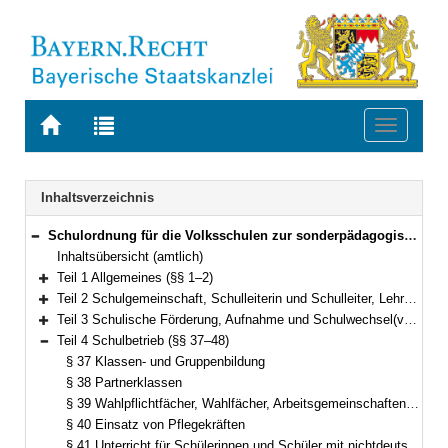
Zur
Zur
Toggle
Startseite
Trefferliste
navigati
von
der
BAYERN.RECHT
letzten
Navigation
Inhaltsverzeichnis
Suche
Schulordnung für die Volksschulen zur sonderpädagogischen Förderung (Volksschulordnung – F, VSO-F) Vom 11. September 2008 (GVBl. S. 731, ber. S. 907) BayRS 2233-2-1-K (§§ 1–85)
Bereich reduzieren
Inhaltsübersicht (amtlich)
Teil 1 Allgemeines (§§ 1–2)
Bereich erweitern
Teil 2 Schulgemeinschaft, Schulleiterin und Schulleiter, Lehrkräfte, Schülerinnen und Schüler, Erziehungsberechtigte, Schulforum (§§ 3–13)
Bereich erweitern
Teil 3 Schulische Förderung, Aufnahme und Schulwechsel(vgl. Art. 19 bis 24, 35 bis 38, 41 bis 43, 49 Abs. 2 Sätze 2 und 3 BayEUG) (§§ 14–36)
Bereich erweitern
Teil 4 Schulbetrieb (§§ 37–48)
Bereich reduzieren
§ 37 Klassen- und Gruppenbildung
§ 38 Partnerklassen
§ 39 Wahlpflichtfächer, Wahlfächer, Arbeitsgemeinschaften, Therapieunterricht, besondere Fördermaßnahmen, Besuch eines offenen Ganztagsangebots
§ 40 Einsatz von Pflegekräften
§ 41 Unterricht für Schülerinnen und Schüler mit nichtdeutscher Muttersprache (Art. 37a BayEUG)