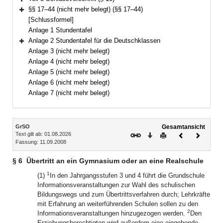
Bereich erweitern
§§ 17–44 (nicht mehr belegt) (§§ 17–44)
Bereich erweitern
[Schlussformel]
Anlage 1 Stundentafel
Anlage 2 Stundentafel für die Deutschklassen
Bereich erweitern
Anlage 3 (nicht mehr belegt)
Anlage 4 (nicht mehr belegt)
Anlage 5 (nicht mehr belegt)
Anlage 6 (nicht mehr belegt)
Anlage 7 (nicht mehr belegt)
Inhalt
GrSO
Gesamtansicht
Text gilt ab: 01.08.2026
Download
Drucken
Vorheriges
Nächste
Fassung: 11.09.2008
Dokument
Dokume
§ 6
Übertritt an ein Gymnasium oder an eine Realschule
1
(1)
In den Jahrgangsstufen 3 und 4 führt die Grundschule
Informationsveranstaltungen zur Wahl des schulischen
Bildungswegs und zum Übertrittsverfahren durch; Lehrkräfte
mit Erfahrung an weiterführenden Schulen sollen zu den
2
Informationsveranstaltungen hinzugezogen werden.
Den
Erziehungsberechtigten wird außerdem eine eingehende