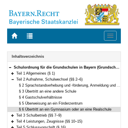
Zur
Zur
Toggle
Startseite
Trefferliste
navigati
von
der
BAYERN.RECHT
letzten
Navigation
Inhaltsverzeichnis
Suche
Schulordnung für die Grundschulen in Bayern (Grundschulordnung – GrSO) Vom 11. September 2008 GVBl. S. 684) BayRS 2232-2-K (§§ 1–44)
Bereich reduzieren
Teil 1 Allgemeines (§ 1)
Bereich erweitern
Teil 2 Aufnahme, Schulwechsel (§§ 2–6)
Bereich reduzieren
§ 2 Sprachstandserhebung und -förderung, Anmeldung und Aufnahme
§ 3 Übertritt an eine andere Schule
§ 4 Gastschulverhältnisse
§ 5 Überweisung an ein Förderzentrum
§ 6 Übertritt an ein Gymnasium oder an eine Realschule
Teil 3 Schulbetrieb (§§ 7–9)
Bereich erweitern
Teil 4 Leistungen, Zeugnisse (§§ 10–15)
Bereich erweitern
Teil 5 Schlussvorschrift (§ 16)