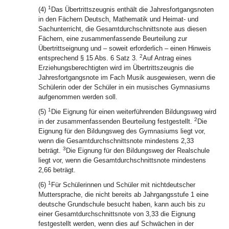
1
(4)
Das Übertrittszeugnis enthält die Jahresfortgangsnoten
in den Fächern Deutsch, Mathematik und Heimat- und
Sachunterricht, die Gesamtdurchschnittsnote aus diesen
Fächern, eine zusammenfassende Beurteilung zur
Übertrittseignung und – soweit erforderlich – einen Hinweis
2
entsprechend § 15 Abs. 6 Satz 3.
Auf Antrag eines
Erziehungsberechtigten wird im Übertrittszeugnis die
Jahresfortgangsnote im Fach Musik ausgewiesen, wenn die
Schülerin oder der Schüler in ein musisches Gymnasiums
aufgenommen werden soll.
1
(5)
Die Eignung für einen weiterführenden Bildungsweg wird
2
in der zusammenfassenden Beurteilung festgestellt.
Die
Eignung für den Bildungsweg des Gymnasiums liegt vor,
wenn die Gesamtdurchschnittsnote mindestens 2,33
3
beträgt.
Die Eignung für den Bildungsweg der Realschule
liegt vor, wenn die Gesamtdurchschnittsnote mindestens
2,66 beträgt.
1
(6)
Für Schülerinnen und Schüler mit nichtdeutscher
Muttersprache, die nicht bereits ab Jahrgangsstufe 1 eine
deutsche Grundschule besucht haben, kann auch bis zu
einer Gesamtdurchschnittsnote von 3,33 die Eignung
festgestellt werden, wenn dies auf Schwächen in der