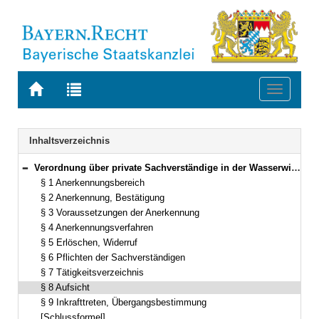
Zur
Zur
Toggle
Startseite
Trefferliste
navigati
von
der
BAYERN.RECHT
letzten
Navigation
Inhaltsverzeichnis
Suche
Verordnung über private Sachverständige in der Wasserwirtschaft (Sachverständigenverordnung Wasser – VPSW) Vom 22. November 2010 (GVBl. S. 772) BayRS 753-1-14-U (§§ 1–9)
Bereich reduzieren
§ 1 Anerkennungsbereich
§ 2 Anerkennung, Bestätigung
§ 3 Voraussetzungen der Anerkennung
§ 4 Anerkennungsverfahren
§ 5 Erlöschen, Widerruf
§ 6 Pflichten der Sachverständigen
§ 7 Tätigkeitsverzeichnis
§ 8 Aufsicht
§ 9 Inkrafttreten, Übergangsbestimmung
[Schlussformel]