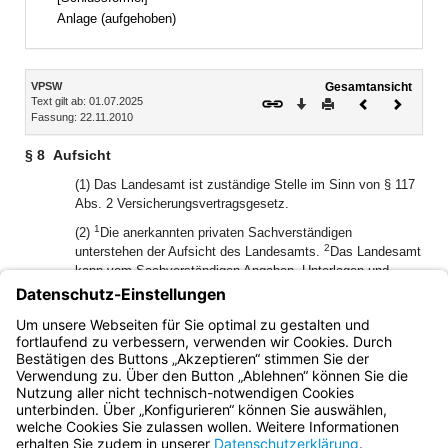
Anlage (aufgehoben)
Inhalt
VPSW
Gesamtansicht
Text gilt ab: 01.07.2025
Download
Drucken
Vorheriges
Nächste
Fassung: 22.11.2010
Dokument
Dokume
§ 8
Aufsicht
(1) Das Landesamt ist zuständige Stelle im Sinn von § 117
Abs. 2 Versicherungsvertragsgesetz.
1
(2)
Die anerkannten privaten Sachverständigen
2
unterstehen der Aufsicht des Landesamts.
Das Landesamt
kann vom Sachverständigen Angaben, Unterlagen und
Daten verlangen, die sich auf den Fortbestand der
Anerkennungsvoraussetzungen, auf die Ausübung der
Aufgaben und die Einhaltung der besonderen Pflichten des
Sachverständigen beziehen.
Bayern.de
BayernPortal