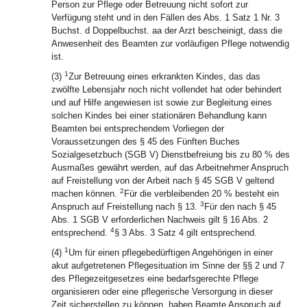
Person zur Pflege oder Betreuung nicht sofort zur
Verfügung steht und in den Fällen des Abs. 1 Satz 1 Nr. 3
Buchst. d Doppelbuchst. aa der Arzt bescheinigt, dass die
Anwesenheit des Beamten zur vorläufigen Pflege notwendig
ist.
1
(3)
Zur Betreuung eines erkrankten Kindes, das das
zwölfte Lebensjahr noch nicht vollendet hat oder behindert
und auf Hilfe angewiesen ist sowie zur Begleitung eines
solchen Kindes bei einer stationären Behandlung kann
Beamten bei entsprechendem Vorliegen der
Voraussetzungen des § 45 des Fünften Buches
Sozialgesetzbuch (SGB V) Dienstbefreiung bis zu 80 % des
Ausmaßes gewährt werden, auf das Arbeitnehmer Anspruch
auf Freistellung von der Arbeit nach § 45 SGB V geltend
2
machen können.
Für die verbleibenden 20 % besteht ein
3
Anspruch auf Freistellung nach § 13.
Für den nach § 45
Abs. 1 SGB V erforderlichen Nachweis gilt § 16 Abs. 2
4
entsprechend.
§ 3 Abs. 3 Satz 4 gilt entsprechend.
1
(4)
Um für einen pflegebedürftigen Angehörigen in einer
akut aufgetretenen Pflegesituation im Sinne der §§ 2 und 7
des Pflegezeitgesetzes eine bedarfsgerechte Pflege
organisieren oder eine pflegerische Versorgung in dieser
Zeit sicherstellen zu können, haben Beamte Anspruch auf