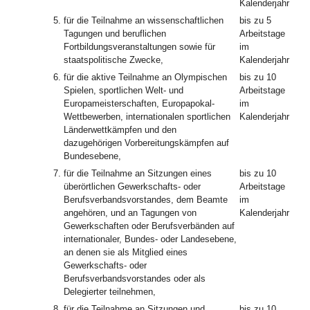
Kalenderjahr
5.
für die Teilnahme an wissenschaftlichen
bis zu 5
Tagungen und beruflichen
Arbeitstage
Fortbildungsveranstaltungen sowie für
im
staatspolitische Zwecke,
Kalenderjahr
6.
für die aktive Teilnahme an Olympischen
bis zu 10
Spielen, sportlichen Welt- und
Arbeitstage
Europameisterschaften, Europapokal-
im
Wettbewerben, internationalen sportlichen
Kalenderjahr
Länderwettkämpfen und den
dazugehörigen Vorbereitungskämpfen auf
Bundesebene,
7.
für die Teilnahme an Sitzungen eines
bis zu 10
überörtlichen Gewerkschafts- oder
Arbeitstage
Berufsverbandsvorstandes, dem Beamte
im
angehören, und an Tagungen von
Kalenderjahr
Gewerkschaften oder Berufsverbänden auf
internationaler, Bundes- oder Landesebene,
an denen sie als Mitglied eines
Gewerkschafts- oder
Berufsverbandsvorstandes oder als
Delegierter teilnehmen,
8.
für die Teilnahme an Sitzungen und
bis zu 10