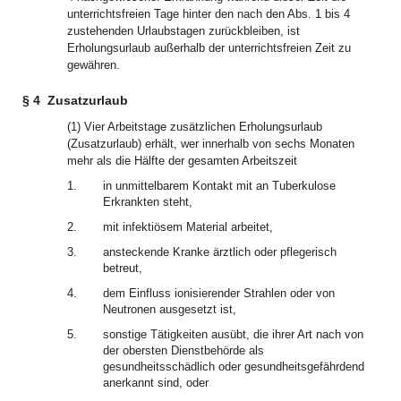
unterrichtsfreien Tage hinter den nach den Abs. 1 bis 4
zustehenden Urlaubstagen zurückbleiben, ist
Erholungsurlaub außerhalb der unterrichtsfreien Zeit zu
gewähren.
§ 4
Zusatzurlaub
(1) Vier Arbeitstage zusätzlichen Erholungsurlaub
(Zusatzurlaub) erhält, wer innerhalb von sechs Monaten
mehr als die Hälfte der gesamten Arbeitszeit
1.
in unmittelbarem Kontakt mit an Tuberkulose
Erkrankten steht,
2.
mit infektiösem Material arbeitet,
3.
ansteckende Kranke ärztlich oder pflegerisch
betreut,
4.
dem Einfluss ionisierender Strahlen oder von
Neutronen ausgesetzt ist,
5.
sonstige Tätigkeiten ausübt, die ihrer Art nach von
der obersten Dienstbehörde als
gesundheitsschädlich oder gesundheitsgefährdend
anerkannt sind, oder