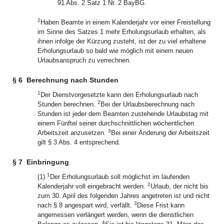
91 Abs. 2 Satz 1 Nr. 2 BayBG.
2
Haben Beamte in einem Kalenderjahr vor einer Freistellung
im Sinne des Satzes 1 mehr Erholungsurlaub erhalten, als
ihnen infolge der Kürzung zusteht, ist der zu viel erhaltene
Erholungsurlaub so bald wie möglich mit einem neuen
Urlaubsanspruch zu verrechnen.
§ 6
Berechnung nach Stunden
1
Der Dienstvorgesetzte kann den Erholungsurlaub nach
2
Stunden berechnen.
Bei der Urlaubsberechnung nach
Stunden ist jeder dem Beamten zustehende Urlaubstag mit
einem Fünftel seiner durchschnittlichen wöchentlichen
3
Arbeitszeit anzusetzen.
Bei einer Änderung der Arbeitszeit
gilt § 3 Abs. 4 entsprechend.
§ 7
Einbringung
1
(1)
Der Erholungsurlaub soll möglichst im laufenden
2
Kalenderjahr voll eingebracht werden.
Urlaub, der nicht bis
zum 30. April des folgenden Jahres angetreten ist und nicht
3
nach § 8 angespart wird, verfällt.
Diese Frist kann
angemessen verlängert werden, wenn die dienstlichen
4