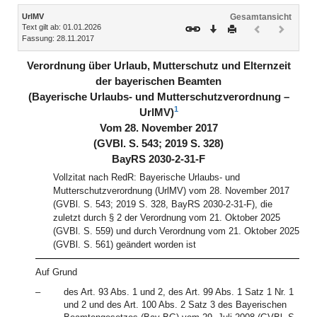
Inhalt
UrlMV
Gesamtansicht
Text gilt ab: 01.01.2026
Download
Drucken
Vorheriges
Nächste
Fassung: 28.11.2017
Dokument
Dokume
(inaktiv)
(inaktiv)
Verordnung über Urlaub, Mutterschutz und Elternzeit
der bayerischen Beamten
(Bayerische Urlaubs- und Mutterschutzverordnung –
1
UrlMV)
Vom 28. November 2017
(GVBl. S. 543; 2019 S. 328)
BayRS 2030-2-31-F
Vollzitat nach RedR: Bayerische Urlaubs- und
Mutterschutzverordnung (UrlMV) vom 28. November 2017
(GVBl. S. 543; 2019 S. 328, BayRS 2030-2-31-F), die
zuletzt durch § 2 der Verordnung vom 21. Oktober 2025
(GVBl. S. 559) und durch Verordnung vom 21. Oktober 2025
(GVBl. S. 561) geändert worden ist
Auf Grund
–
des Art. 93 Abs. 1 und 2, des Art. 99 Abs. 1 Satz 1 Nr. 1
und 2 und des Art. 100 Abs. 2 Satz 3 des Bayerischen