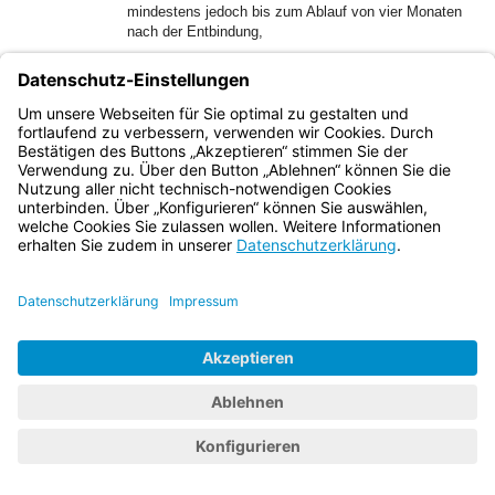
mindestens jedoch bis zum Ablauf von vier Monaten
nach der Entbindung,
wenn dem Dienstvorgesetzten der Sachverhalt bekannt war.
2
Eine ohne diese Kenntnis ergangene
Entlassungsverfügung ist zurückzunehmen, wenn dem
Dienstvorgesetzten der Sachverhalt innerhalb zweier
3
Wochen nach der Zustellung mitgeteilt wird.
Bei
Versäumen der Frist gilt Art. 32 des Bayerischen
4
Verwaltungsverfahrensgesetzes.
Die Sätze 1 bis 3 gelten
entsprechend für Maßnahmen zur Vorbereitung einer
Entlassung.
(2) Abweichend von Abs. 1 kann eine Beamtin auf Probe
oder auf Widerruf entlassen werden, wenn ein Sachverhalt
gegeben ist, bei dem eine Beamtin auf Lebenszeit im Wege
des gerichtlichen Disziplinarverfahrens aus dem Dienst zu
entfernen wäre.
(3) Die §§ 22 und 23 Abs. 1 und 2 des
Beamtenstatusgesetzes (BeamtStG) sowie Art. 29 des
Leistungslaufbahngesetzes bleiben unberührt.
Teil 6 Elternzeit