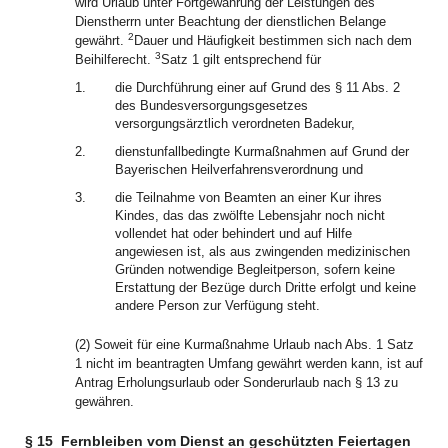
wird Urlaub unter Fortgewährung der Leistungen des
Dienstherrn unter Beachtung der dienstlichen Belange
2
gewährt.
Dauer und Häufigkeit bestimmen sich nach dem
3
Beihilferecht.
Satz 1 gilt entsprechend für
1.
die Durchführung einer auf Grund des § 11 Abs. 2
des Bundesversorgungsgesetzes
versorgungsärztlich verordneten Badekur,
2.
dienstunfallbedingte Kurmaßnahmen auf Grund der
Bayerischen Heilverfahrensverordnung und
3.
die Teilnahme von Beamten an einer Kur ihres
Kindes, das das zwölfte Lebensjahr noch nicht
vollendet hat oder behindert und auf Hilfe
angewiesen ist, als aus zwingenden medizinischen
Gründen notwendige Begleitperson, sofern keine
Erstattung der Bezüge durch Dritte erfolgt und keine
andere Person zur Verfügung steht.
(2) Soweit für eine Kurmaßnahme Urlaub nach Abs. 1 Satz
1 nicht im beantragten Umfang gewährt werden kann, ist auf
Antrag Erholungsurlaub oder Sonderurlaub nach § 13 zu
gewähren.
§ 15
Fernbleiben vom Dienst an geschützten Feiertagen