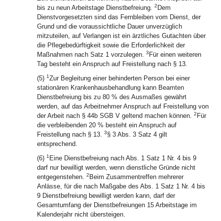
2
bis zu neun Arbeitstage Dienstbefreiung.
Dem
Dienstvorgesetzten sind das Fernbleiben vom Dienst, der
Grund und die voraussichtliche Dauer unverzüglich
mitzuteilen, auf Verlangen ist ein ärztliches Gutachten über
die Pflegebedürftigkeit sowie die Erforderlichkeit der
3
Maßnahmen nach Satz 1 vorzulegen.
Für einen weiteren
Tag besteht ein Anspruch auf Freistellung nach § 13.
1
(5)
Zur Begleitung einer behinderten Person bei einer
stationären Krankenhausbehandlung kann Beamten
Dienstbefreiung bis zu 80 % des Ausmaßes gewährt
werden, auf das Arbeitnehmer Anspruch auf Freistellung von
2
der Arbeit nach § 44b SGB V geltend machen können.
Für
die verbleibenden 20 % besteht ein Anspruch auf
3
Freistellung nach § 13.
§ 3 Abs. 3 Satz 4 gilt
entsprechend.
1
(6)
Eine Dienstbefreiung nach Abs. 1 Satz 1 Nr. 4 bis 9
darf nur bewilligt werden, wenn dienstliche Gründe nicht
2
entgegenstehen.
Beim Zusammentreffen mehrerer
Anlässe, für die nach Maßgabe des Abs. 1 Satz 1 Nr. 4 bis
9 Dienstbefreiung bewilligt werden kann, darf der
Gesamtumfang der Dienstbefreiungen 15 Arbeitstage im
Kalenderjahr nicht übersteigen.