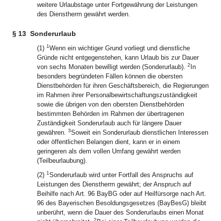
weitere Urlaubstage unter Fortgewährung der Leistungen
des Dienstherrn gewährt werden.
§ 13
Sonderurlaub
1
(1)
Wenn ein wichtiger Grund vorliegt und dienstliche
Gründe nicht entgegenstehen, kann Urlaub bis zur Dauer
2
von sechs Monaten bewilligt werden (Sonderurlaub).
In
besonders begründeten Fällen können die obersten
Dienstbehörden für ihren Geschäftsbereich, die Regierungen
im Rahmen ihrer Personalbewirtschaftungszuständigkeit
sowie die übrigen von den obersten Dienstbehörden
bestimmten Behörden im Rahmen der übertragenen
Zuständigkeit Sonderurlaub auch für längere Dauer
3
gewähren.
Soweit ein Sonderurlaub dienstlichen Interessen
oder öffentlichen Belangen dient, kann er in einem
geringeren als dem vollen Umfang gewährt werden
(Teilbeurlaubung).
1
(2)
Sonderurlaub wird unter Fortfall des Anspruchs auf
Leistungen des Dienstherrn gewährt; der Anspruch auf
Beihilfe nach Art. 96 BayBG oder auf Heilfürsorge nach Art.
96 des Bayerischen Besoldungsgesetzes (BayBesG) bleibt
unberührt, wenn die Dauer des Sonderurlaubs einen Monat
2