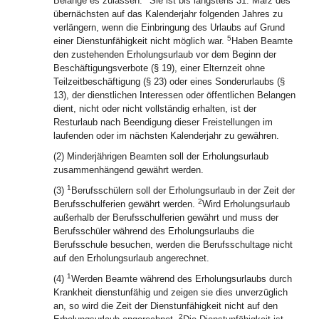
Belange es zulassen.
Sie ist bis längstens 31. März des
übernächsten auf das Kalenderjahr folgenden Jahres zu
verlängern, wenn die Einbringung des Urlaubs auf Grund
5
einer Dienstunfähigkeit nicht möglich war.
Haben Beamte
den zustehenden Erholungsurlaub vor dem Beginn der
Beschäftigungsverbote (§ 19), einer Elternzeit ohne
Teilzeitbeschäftigung (§ 23) oder eines Sonderurlaubs (§
13), der dienstlichen Interessen oder öffentlichen Belangen
dient, nicht oder nicht vollständig erhalten, ist der
Resturlaub nach Beendigung dieser Freistellungen im
laufenden oder im nächsten Kalenderjahr zu gewähren.
(2) Minderjährigen Beamten soll der Erholungsurlaub
zusammenhängend gewährt werden.
1
(3)
Berufsschülern soll der Erholungsurlaub in der Zeit der
2
Berufsschulferien gewährt werden.
Wird Erholungsurlaub
außerhalb der Berufsschulferien gewährt und muss der
Berufsschüler während des Erholungsurlaubs die
Berufsschule besuchen, werden die Berufsschultage nicht
auf den Erholungsurlaub angerechnet.
1
(4)
Werden Beamte während des Erholungsurlaubs durch
Krankheit dienstunfähig und zeigen sie dies unverzüglich
an, so wird die Zeit der Dienstunfähigkeit nicht auf den
2