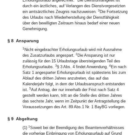
Erholungsurlaub angerechnet.
Die Dienstunfähigkeit ist
durch ein ärztliches, auf Verlangen des Dienstvorgesetzten
3
ein amtsärztliches Zeugnis nachzuweisen.
Die Fortsetzung
des Urlaubs nach Wiederherstellung der Dienstfähigkeit
über den bewilligten Zeitraum hinaus bedarf einer neuen
Genehmigung.
§ 8
Ansparung
1
Nicht eingebrachter Erholungsurlaub wird mit Ausnahme
2
des Zusatzurlaubs angespart.
Die Ansparung ist nur
zulässig für den 15 Urlaubstage übersteigenden Teil des
3
4
Erholungsurlaubs.
§ 3 Abs. 4 findet Anwendung.
Ein nach
Satz 1 angesparter Erholungsurlaub ist spätestens bis zum
Ablauf des dritten Jahres anzutreten, das auf das
Kalenderjahr folgt, in dem der Urlaubsanspruch entstanden
5
ist.
Auf Antrag, der nur innerhalb der Frist nach Satz 4
gestellt werden kann, tritt an die Stelle des dritten Jahres
das sechste Jahr, wenn im Zeitpunkt der Antragstellung die
Voraussetzungen des Art. 89 Abs.1 Nr. 1 BayBG vorliegen.
§ 9
Abgeltung
1
(1)
Soweit bei der Beendigung des Beamtenverhältnisses
die vorherige Einbringung von Erholungsurlaub auf Grund