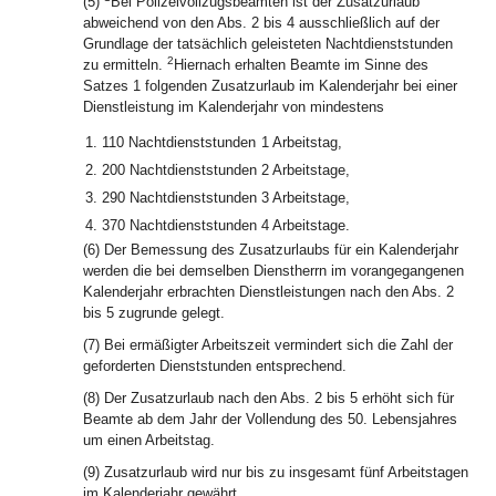
(5)
Bei Polizeivollzugsbeamten ist der Zusatzurlaub
abweichend von den Abs. 2 bis 4 ausschließlich auf der
Grundlage der tatsächlich geleisteten Nachtdienststunden
2
zu ermitteln.
Hiernach erhalten Beamte im Sinne des
Satzes 1 folgenden Zusatzurlaub im Kalenderjahr bei einer
Dienstleistung im Kalenderjahr von mindestens
1.
110 Nachtdienststunden
1 Arbeitstag,
2.
200 Nachtdienststunden
2 Arbeitstage,
3.
290 Nachtdienststunden
3 Arbeitstage,
4.
370 Nachtdienststunden
4 Arbeitstage.
(6) Der Bemessung des Zusatzurlaubs für ein Kalenderjahr
werden die bei demselben Dienstherrn im vorangegangenen
Kalenderjahr erbrachten Dienstleistungen nach den Abs. 2
bis 5 zugrunde gelegt.
(7) Bei ermäßigter Arbeitszeit vermindert sich die Zahl der
geforderten Dienststunden entsprechend.
(8) Der Zusatzurlaub nach den Abs. 2 bis 5 erhöht sich für
Beamte ab dem Jahr der Vollendung des 50. Lebensjahres
um einen Arbeitstag.
(9) Zusatzurlaub wird nur bis zu insgesamt fünf Arbeitstagen
im Kalenderjahr gewährt.