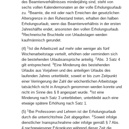
des Beamtenverhältnisses minderjährig sind, steht von
sechs vollen Kalendermonaten an der volle Erholungsurlaub
3
zu.
Beamte, die mit oder nach Erreichen der gesetzlichen
Altersgrenze in den Ruhestand treten, erhalten den halben
Erholungsurlaub, wenn das Beamtenverhältnis in der ersten
Jahreshälfte endet, ansonsten den vollen Erholungsurlaub.
4
Rechnerische Bruchteile von Urlaubstagen werden
kaufmännisch gerundet.
1
(4)
Ist die Arbeitszeit auf mehr oder weniger als fünf
Wochenarbeitstage verteilt, erhöhen oder vermindern sich
2
die bestehenden Urlaubsansprüche anteilig.
Abs. 3 Satz 4
3
gilt entsprechend.
Eine Minderung des bestehenden
Urlaubs aus Vorjahren und des anteiligen Urlaubs des
laufenden Jahres unterbleibt, soweit er bis zum Zeitpunkt
einer Verringerung der Zahl der wöchentlichen Arbeitstage
tatsächlich nicht in Anspruch genommen werden konnte und
4
nicht im Sinne des § 8 angespart wurde.
Ist eine
Minderung nach Satz 3 unterblieben, unterbleibt auch eine
etwaige spätere Erhöhung nach Satz 1.
1
(5)
Bei Professoren und Lehrern ist der Erholungsurlaub
2
durch die unterrichtsfreie Zeit abgegolten.
Soweit infolge
dienstlicher Inanspruchnahme oder infolge gemäß § 7 Abs.
4 nachgewiesener Erkrankung während dieser Zeit die