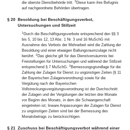
3
die oberste Dienstbehörde tritt.
Diese kann ihre Befugnis
auf nachgeordnete Behörden übertragen.
§ 20
Besoldung bei Beschäftigungsverbot,
Untersuchungen und Stillzeit
1
Durch die Beschäftigungsverbote entsprechend den §§ 3
bis 5, 10 bis 12, 13 Abs. 1 Nr. 3 und 16 MuSchG mit
Ausnahme des Verbots der Mehrarbeit wird die Zahlung der
Besoldung und einer etwaigen Ballungsraumzulage nicht
2
berührt.
Das gleiche gilt für das Dienstversäumnis bei
Freistellungen für Untersuchungen und während der Stillzeit
3
entsprechend § 7 MuSchG.
Bemessungsgrundlage für die
Zahlung der Zulagen für Dienst zu ungünstigen Zeiten (§ 11
der Bayerischen Zulagenverordnung) sowie für die
Vergütung nach der Bayerischen
Vollstreckungsvergütungsverordnung ist der Durchschnitt
der Zulagen und der Vergütungen der letzten drei Monate
vor Beginn des Monats, in dem die Schwangerschaft
eingetreten ist; lineare Anpassungen der Zulagen für Dienst
zu ungünstigen Zeiten sind bei der Bemessung des
Monatsbetrags zu berücksichtigen.
§ 21
Zuschuss bei Beschäftigungsverbot während einer