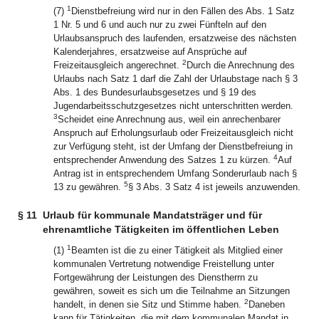
1
(7)
Dienstbefreiung wird nur in den Fällen des Abs. 1 Satz
1 Nr. 5 und 6 und auch nur zu zwei Fünfteln auf den
Urlaubsanspruch des laufenden, ersatzweise des nächsten
Kalenderjahres, ersatzweise auf Ansprüche auf
2
Freizeitausgleich angerechnet.
Durch die Anrechnung des
Urlaubs nach Satz 1 darf die Zahl der Urlaubstage nach § 3
Abs. 1 des Bundesurlaubsgesetzes und § 19 des
Jugendarbeitsschutzgesetzes nicht unterschritten werden.
3
Scheidet eine Anrechnung aus, weil ein anrechenbarer
Anspruch auf Erholungsurlaub oder Freizeitausgleich nicht
zur Verfügung steht, ist der Umfang der Dienstbefreiung in
4
entsprechender Anwendung des Satzes 1 zu kürzen.
Auf
Antrag ist in entsprechendem Umfang Sonderurlaub nach §
5
13 zu gewähren.
§ 3 Abs. 3 Satz 4 ist jeweils anzuwenden.
§ 11
Urlaub für kommunale Mandatsträger und für
ehrenamtliche Tätigkeiten im öffentlichen Leben
1
(1)
Beamten ist die zu einer Tätigkeit als Mitglied einer
kommunalen Vertretung notwendige Freistellung unter
Fortgewährung der Leistungen des Dienstherrn zu
gewähren, soweit es sich um die Teilnahme an Sitzungen
2
handelt, in denen sie Sitz und Stimme haben.
Daneben
kann für Tätigkeiten, die mit dem kommunalen Mandat in