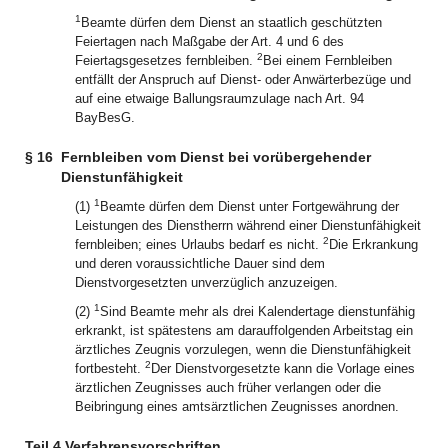
1
Beamte dürfen dem Dienst an staatlich geschützten
Feiertagen nach Maßgabe der Art. 4 und 6 des
2
Feiertagsgesetzes fernbleiben.
Bei einem Fernbleiben
entfällt der Anspruch auf Dienst- oder Anwärterbezüge und
auf eine etwaige Ballungsraumzulage nach Art. 94
BayBesG.
§ 16
Fernbleiben vom Dienst bei vorübergehender
Dienstunfähigkeit
1
(1)
Beamte dürfen dem Dienst unter Fortgewährung der
Leistungen des Dienstherrn während einer Dienstunfähigkeit
2
fernbleiben; eines Urlaubs bedarf es nicht.
Die Erkrankung
und deren voraussichtliche Dauer sind dem
Dienstvorgesetzten unverzüglich anzuzeigen.
1
(2)
Sind Beamte mehr als drei Kalendertage dienstunfähig
erkrankt, ist spätestens am darauffolgenden Arbeitstag ein
ärztliches Zeugnis vorzulegen, wenn die Dienstunfähigkeit
2
fortbesteht.
Der Dienstvorgesetzte kann die Vorlage eines
ärztlichen Zeugnisses auch früher verlangen oder die
Beibringung eines amtsärztlichen Zeugnisses anordnen.
Teil 4 Verfahrensvorschriften