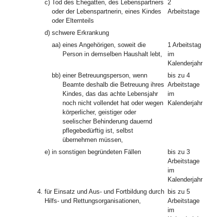
c)
Tod des Ehegatten, des Lebenspartners
2
oder der Lebenspartnerin, eines Kindes
Arbeitstage
oder Elternteils
d)
schwere Erkrankung
aa)
eines Angehörigen, soweit die
1 Arbeitstag
Person in demselben Haushalt lebt,
im
Kalenderjahr
bb)
einer Betreuungsperson, wenn
bis zu 4
Beamte deshalb die Betreuung ihres
Arbeitstage
Kindes, das das achte Lebensjahr
im
noch nicht vollendet hat oder wegen
Kalenderjahr
körperlicher, geistiger oder
seelischer Behinderung dauernd
pflegebedürftig ist, selbst
übernehmen müssen,
e)
in sonstigen begründeten Fällen
bis zu 3
Arbeitstage
im
Kalenderjahr
4.
für Einsatz und Aus- und Fortbildung durch
bis zu 5
Hilfs- und Rettungsorganisationen,
Arbeitstage
im