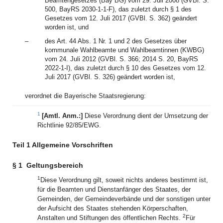
Beamtengesetzes (Bay BG) vom 29. Juli 2008 (GVBl. S.
500, BayRS 2030-1-1-F), das zuletzt durch § 1 des
Gesetzes vom 12. Juli 2017 (GVBl. S. 362) geändert
worden ist, und
–
des Art. 44 Abs. 1 Nr. 1 und 2 des Gesetzes über
kommunale Wahlbeamte und Wahlbeamtinnen (KWBG)
vom 24. Juli 2012 (GVBl. S. 366; 2014 S. 20, BayRS
2022-1-I), das zuletzt durch § 10 des Gesetzes vom 12.
Juli 2017 (GVBl. S. 326) geändert worden ist,
verordnet die Bayerische Staatsregierung:
1
[Amtl. Anm.:]
Diese Verordnung dient der Umsetzung der
Richtlinie 92/85/EWG.
Teil 1 Allgemeine Vorschriften
§ 1
Geltungsbereich
1
Diese Verordnung gilt, soweit nichts anderes bestimmt ist,
für die Beamten und Dienstanfänger des Staates, der
Gemeinden, der Gemeindeverbände und der sonstigen unter
der Aufsicht des Staates stehenden Körperschaften,
2
Anstalten und Stiftungen des öffentlichen Rechts.
Für