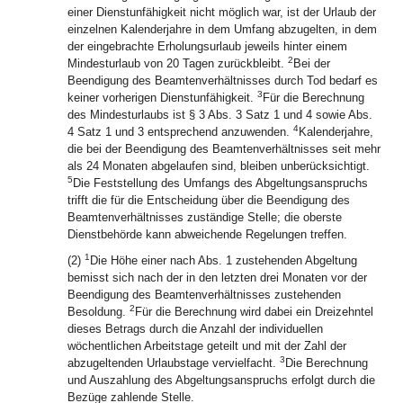
einer Dienstunfähigkeit nicht möglich war, ist der Urlaub der
einzelnen Kalenderjahre in dem Umfang abzugelten, in dem
der eingebrachte Erholungsurlaub jeweils hinter einem
2
Mindesturlaub von 20 Tagen zurückbleibt.
Bei der
Beendigung des Beamtenverhältnisses durch Tod bedarf es
3
keiner vorherigen Dienstunfähigkeit.
Für die Berechnung
des Mindesturlaubs ist § 3 Abs. 3 Satz 1 und 4 sowie Abs.
4
4 Satz 1 und 3 entsprechend anzuwenden.
Kalenderjahre,
die bei der Beendigung des Beamtenverhältnisses seit mehr
als 24 Monaten abgelaufen sind, bleiben unberücksichtigt.
5
Die Feststellung des Umfangs des Abgeltungsanspruchs
trifft die für die Entscheidung über die Beendigung des
Beamtenverhältnisses zuständige Stelle; die oberste
Dienstbehörde kann abweichende Regelungen treffen.
1
(2)
Die Höhe einer nach Abs. 1 zustehenden Abgeltung
bemisst sich nach der in den letzten drei Monaten vor der
Beendigung des Beamtenverhältnisses zustehenden
2
Besoldung.
Für die Berechnung wird dabei ein Dreizehntel
dieses Betrags durch die Anzahl der individuellen
wöchentlichen Arbeitstage geteilt und mit der Zahl der
3
abzugeltenden Urlaubstage vervielfacht.
Die Berechnung
und Auszahlung des Abgeltungsanspruchs erfolgt durch die
Bezüge zahlende Stelle.