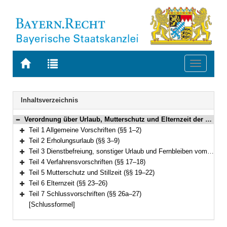
Zur
Zur
Toggle
Startseite
Trefferliste
navigati
von
der
BAYERN.RECHT
letzten
Navigation
Inhaltsverzeichnis
Suche
Verordnung über Urlaub, Mutterschutz und Elternzeit der bayerischen Beamten (Bayerische Urlaubs- und Mutterschutzverordnung – UrlMV) Vom 28. November 2017 (GVBl. S. 543; 2019 S. 328) BayRS 2030-2-31-F (§§ 1–27)
Bereich reduzieren
Teil 1 Allgemeine Vorschriften (§§ 1–2)
Bereich erweitern
Teil 2 Erholungsurlaub (§§ 3–9)
Bereich erweitern
Teil 3 Dienstbefreiung, sonstiger Urlaub und Fernbleiben vom Dienst (§§ 10–16)
Bereich erweitern
Teil 4 Verfahrensvorschriften (§§ 17–18)
Bereich erweitern
Teil 5 Mutterschutz und Stillzeit (§§ 19–22)
Bereich erweitern
Teil 6 Elternzeit (§§ 23–26)
Bereich erweitern
Teil 7 Schlussvorschriften (§§ 26a–27)
Bereich erweitern
[Schlussformel]