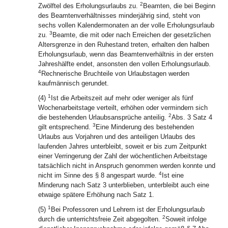
2
Zwölftel des Erholungsurlaubs zu.
Beamten, die bei Beginn
des Beamtenverhältnisses minderjährig sind, steht von
sechs vollen Kalendermonaten an der volle Erholungsurlaub
3
zu.
Beamte, die mit oder nach Erreichen der gesetzlichen
Altersgrenze in den Ruhestand treten, erhalten den halben
Erholungsurlaub, wenn das Beamtenverhältnis in der ersten
Jahreshälfte endet, ansonsten den vollen Erholungsurlaub.
4
Rechnerische Bruchteile von Urlaubstagen werden
kaufmännisch gerundet.
1
(4)
Ist die Arbeitszeit auf mehr oder weniger als fünf
Wochenarbeitstage verteilt, erhöhen oder vermindern sich
2
die bestehenden Urlaubsansprüche anteilig.
Abs. 3 Satz 4
3
gilt entsprechend.
Eine Minderung des bestehenden
Urlaubs aus Vorjahren und des anteiligen Urlaubs des
laufenden Jahres unterbleibt, soweit er bis zum Zeitpunkt
einer Verringerung der Zahl der wöchentlichen Arbeitstage
tatsächlich nicht in Anspruch genommen werden konnte und
4
nicht im Sinne des § 8 angespart wurde.
Ist eine
Minderung nach Satz 3 unterblieben, unterbleibt auch eine
etwaige spätere Erhöhung nach Satz 1.
1
(5)
Bei Professoren und Lehrern ist der Erholungsurlaub
2
durch die unterrichtsfreie Zeit abgegolten.
Soweit infolge