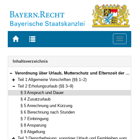
Zur
Zur
Toggle
Startseite
Trefferliste
navigati
von
der
BAYERN.RECHT
letzten
Navigation
Inhaltsverzeichnis
Suche
Verordnung über Urlaub, Mutterschutz und Elternzeit der bayerischen Beamten (Bayerische Urlaubs- und Mutterschutzverordnung – UrlMV) Vom 28. November 2017 (GVBl. S. 543; 2019 S. 328) BayRS 2030-2-31-F (§§ 1–27)
Bereich reduzieren
Teil 1 Allgemeine Vorschriften (§§ 1–2)
Bereich erweitern
Teil 2 Erholungsurlaub (§§ 3–9)
Bereich reduzieren
§ 3 Anspruch und Dauer
§ 4 Zusatzurlaub
§ 5 Anrechnung und Kürzung
§ 6 Berechnung nach Stunden
§ 7 Einbringung
§ 8 Ansparung
§ 9 Abgeltung
Teil 3 Dienstbefreiung, sonstiger Urlaub und Fernbleiben vom Dienst (§§ 10–16)