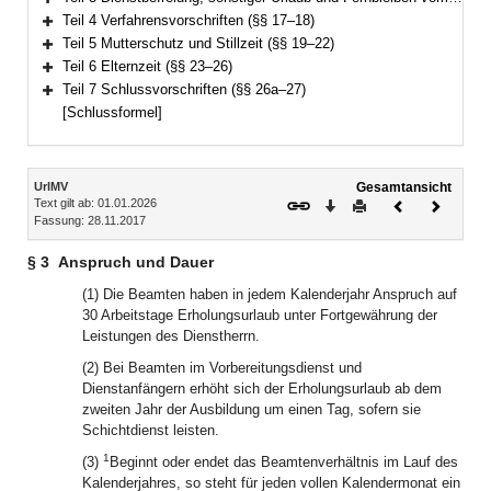
Bereich erweitern
Teil 4 Verfahrensvorschriften (§§ 17–18)
Bereich erweitern
Teil 5 Mutterschutz und Stillzeit (§§ 19–22)
Bereich erweitern
Teil 6 Elternzeit (§§ 23–26)
Bereich erweitern
Teil 7 Schlussvorschriften (§§ 26a–27)
Bereich erweitern
[Schlussformel]
Inhalt
UrlMV
Gesamtansicht
Text gilt ab: 01.01.2026
Download
Drucken
Vorheriges
Nächste
Fassung: 28.11.2017
Dokument
Dokume
§ 3
Anspruch und Dauer
(1) Die Beamten haben in jedem Kalenderjahr Anspruch auf
30 Arbeitstage Erholungsurlaub unter Fortgewährung der
Leistungen des Dienstherrn.
(2) Bei Beamten im Vorbereitungsdienst und
Dienstanfängern erhöht sich der Erholungsurlaub ab dem
zweiten Jahr der Ausbildung um einen Tag, sofern sie
Schichtdienst leisten.
1
(3)
Beginnt oder endet das Beamtenverhältnis im Lauf des
Kalenderjahres, so steht für jeden vollen Kalendermonat ein