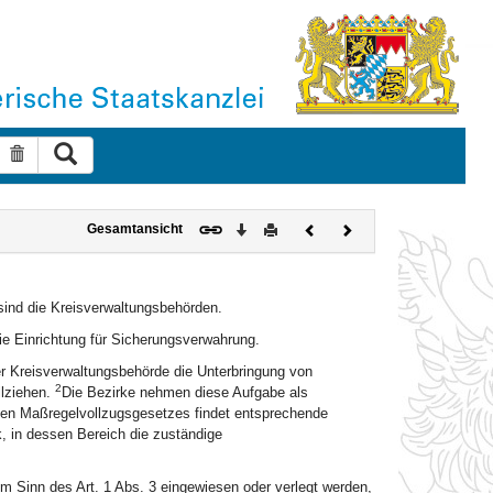
Suche ausführen
Suche zurücksetzen
Download
Drucken
Vorheriges
Nächstes
Gesamtansicht
Dokument
Dokument
sind die Kreisverwaltungsbehörden.
 die Einrichtung für Sicherungsverwahrung.
er Kreisverwaltungsbehörde die Unterbringung von
2
llziehen.
Die Bezirke nehmen diese Aufgabe als
hen Maßregelvollzugsgesetzes findet entsprechende
rk, in dessen Bereich die zuständige
m Sinn des Art. 1 Abs. 3 eingewiesen oder verlegt werden,