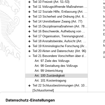
Teil 10 Freizeit (Art. 51–53)
w
Bereich erweitern
Teil 11 Vollzugsöffnende Maßnahmen (Art. 54–58)
S
Bereich erweitern
Teil 12 Soziale Hilfe, Entlassung (Art. 59–66)
3
Bereich erweitern
Teil 13 Sicherheit und Ordnung (Art. 67–76)
b
Bereich erweitern
e
Teil 14 Unmittelbarer Zwang (Art. 77)
Bereich erweitern
V
Teil 15 Disziplinarmaßnahmen (Art. 78–81)
Bereich erweitern
i
Teil 16 Beschwerde, Aufhebung von Maßnahmen und Mitverantwortung (Art. 82–83)
Bereich erweitern
E
Teil 17 Organisation, Trennungsgrundsätze (Art. 84–91)
Bereich erweitern
Teil 18 Anstaltsbeiräte, Aufsicht (Art. 92–94)
(
Bereich erweitern
M
Teil 19 Kriminologische Forschung (Art. 95)
Bereich erweitern
Teil 20 Akten und Datenschutz (Art. 96)
(
Bereich erweitern
Teil 21 Besondere Vorschriften über den Vollzug der Therapieunterbringung (Art. 97–101)
ü
Bereich reduzieren
Art. 97 Ziele des Vollzugs
Art. 98 Gestaltung des Vollzugs
Art. 99 Unterrichtung
Art. 100 Zuständigkeit
Art. 101 Kostentragung
Teil 22 Schlussbestimmungen (Art. 102–104)
Bereich erweitern
[Schlussformel]