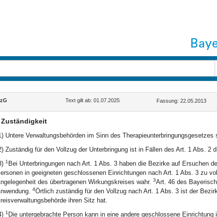
lzG
Text gilt ab: 01.07.2025
Fassung: 22.05.2013
Zuständigkeit
1) Untere Verwaltungsbehörden im Sinn des Therapieunterbringungsgesetzes 
2) Zuständig für den Vollzug der Unterbringung ist in Fällen des Art. 1 Abs. 2
1
3)
Bei Unterbringungen nach Art. 1 Abs. 3 haben die Bezirke auf Ersuchen d
ersonen in geeigneten geschlossenen Einrichtungen nach Art. 1 Abs. 3 zu vo
3
ngelegenheit des übertragenen Wirkungskreises wahr.
Art. 46 des Bayerisc
4
nwendung.
Örtlich zuständig für den Vollzug nach Art. 1 Abs. 3 ist der Bezi
reisverwaltungsbehörde ihren Sitz hat.
1
4)
Die untergebrachte Person kann in eine andere geschlossene Einrichtung i