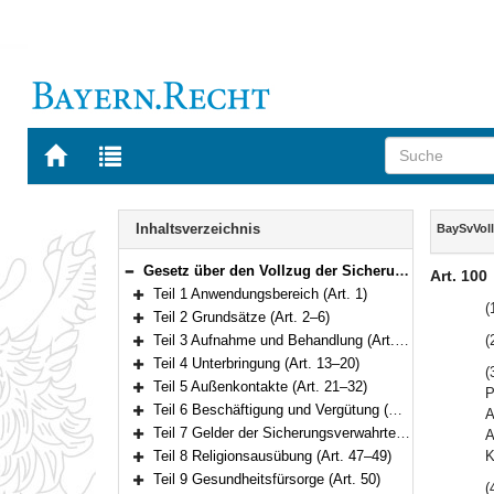
Zur
Zur
Startseite
Trefferliste
von
der
Navigation
BAYERN.RECHT
letzten
Inhalt
Inhaltsverzeichnis
BaySvVol
Suche
Gesetz über den Vollzug der Sicherungsverwahrung und der Therapieunterbringung (Bayerisches Sicherungsverwahrungsvollzugsgesetz – BaySvVollzG) Vom 22. Mai 2013 (GVBl. S. 275) BayRS 312-0-J (Art. 1–104)
Art. 100
Bereich reduzieren
Teil 1 Anwendungsbereich (Art. 1)
Bereich erweitern
(
Teil 2 Grundsätze (Art. 2–6)
Bereich erweitern
Teil 3 Aufnahme und Behandlung (Art. 7–12)
(
Bereich erweitern
Teil 4 Unterbringung (Art. 13–20)
(
Bereich erweitern
Teil 5 Außenkontakte (Art. 21–32)
P
Bereich erweitern
Teil 6 Beschäftigung und Vergütung (Art. 33–39)
A
Bereich erweitern
Teil 7 Gelder der Sicherungsverwahrten, Kostenbeteiligung (Art. 40–46)
A
Bereich erweitern
Teil 8 Religionsausübung (Art. 47–49)
K
Bereich erweitern
Teil 9 Gesundheitsfürsorge (Art. 50)
(
Bereich erweitern