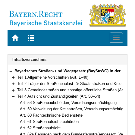
Zur
Zur
Toggle
Startseite
Trefferliste
navigati
von
der
BAYERN.RECHT
letzten
Navigation
Inhaltsverzeichnis
Suche
Bayerisches Straßen- und Wegegesetz (BayStrWG) in der Fassung der Bekanntmachung vom 5. Oktober 1981 (BayRS V S. 731) BayRS 91-1-B (Art. 1–71)
Bereich reduzieren
Teil 1 Allgemeine Vorschriften (Art. 1–40)
Bereich erweitern
Teil 2 Träger der Straßenbaulast für Staatsstraßen und Kreisstraßen (Art. 41–45)
Bereich erweitern
Teil 3 Gemeindestraßen und sonstige öffentliche Straßen (Art. 46–57)
Bereich erweitern
Teil 4 Aufsicht und Zuständigkeiten (Art. 58–64)
Bereich reduzieren
Art. 58 Straßenbaubehörden, Verordnungsermächtigung
Art. 59 Verwaltung der Kreisstraßen, Verordnungsermächtigung
Art. 60 Fachtechnische Bedienstete
Art. 61 Straßenaufsichtsbehörden
Art. 62 Straßenaufsicht
Art. 62a Behörden nach dem Bundesfernstraßengesetz, Verordnungsermächtigung