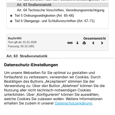
Art. 63 Straßenstatistik
Art. 64 Technische Vorschriften, Verordnungsermächtigung
Teil 5 Ordnungswidrigkeiten (Art. 65–66)
Bereich erweitern
Teil 6 Übergangs- und Schlußvorschriften (Art. 67–71)
Bereich erweitern
Inhalt
BayStrWG
Gesamtansicht
Text gilt ab: 01.01.2026
Download
Drucken
Vorheriges
Nächste
Fassung: 05.10.1981
Dokument
Dokume
Art. 63
Straßenstatistik
Die Träger der Straßenbaulast sind auf Verlangen der
obersten Straßenaufsichtsbehörde oder der von ihr
ermächtigten Behörde zu statistischen Angaben über ihre
Straßen verpflichtet.
Bayern.de
BayernPortal
Datenschutz