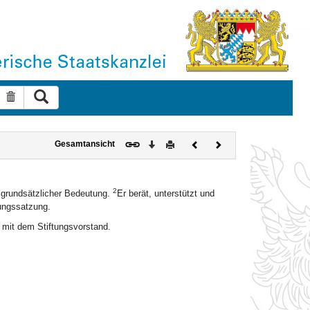
Suche ausführen
Suche zurücksetzen
Download
Drucken
Vorheriges
Nächstes
Gesamtansicht
Dokument
Dokument
2
r grundsätzlicher Bedeutung.
Er berät, unterstützt und
tungssatzung.
n mit dem Stiftungsvorstand.