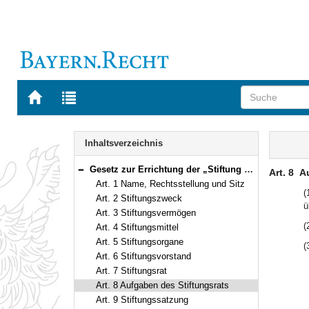
Zur
Zur
Startseite
Trefferliste
von
der
Navigation
BAYERN.RECHT
letzten
Inhalt
Inhaltsverzeichnis
Suche
Gesetz zur Errichtung der „Stiftung Bamberger Symphoniker – Bayerische Staatsphilharmonie“ Vom 27. Dezember 2004 (GVBl. S. 536) BayRS 282-2-14-WK (Art. 1–13)
Art. 8
A
Bereich reduzieren
Art. 1 Name, Rechtsstellung und Sitz
(
Art. 2 Stiftungszweck
ü
Art. 3 Stiftungsvermögen
(
Art. 4 Stiftungsmittel
Art. 5 Stiftungsorgane
(
Art. 6 Stiftungsvorstand
Art. 7 Stiftungsrat
Art. 8 Aufgaben des Stiftungsrats
Art. 9 Stiftungssatzung