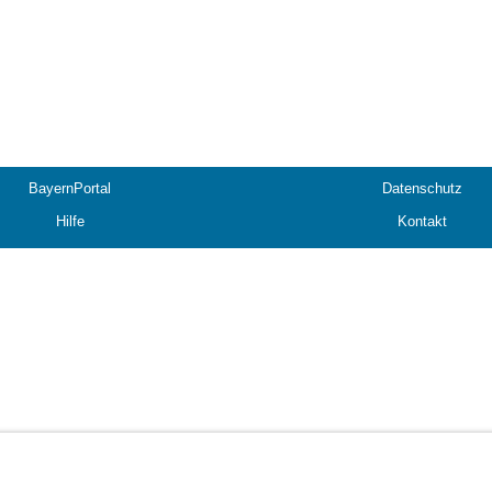
BayernPortal
Datenschutz
Hilfe
Kontakt