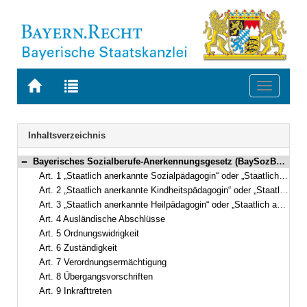
Zur
Zur
Toggle
Startseite
Trefferliste
navigati
von
der
BAYERN.RECHT
letzten
Navigation
Inhaltsverzeichnis
Suche
Bayerisches Sozialberufe-Anerkennungsgesetz (BaySozBAG) Vom 24. Juli 2013 (GVBl. S. 439, 446) BayRS 800-21-3-A (Art. 1–9)
Bereich reduzieren
Art. 1 „Staatlich anerkannte Sozialpädagogin“ oder „Staatlich anerkannter Sozialpädagoge“
Art. 2 „Staatlich anerkannte Kindheitspädagogin“ oder „Staatlich anerkannter Kindheitspädagoge“
Art. 3 „Staatlich anerkannte Heilpädagogin“ oder „Staatlich anerkannter Heilpädagoge“
Art. 4 Ausländische Abschlüsse
Art. 5 Ordnungswidrigkeit
Art. 6 Zuständigkeit
Art. 7 Verordnungsermächtigung
Art. 8 Übergangsvorschriften
Art. 9 Inkrafttreten