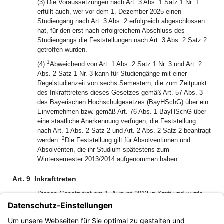
(3) Die Voraussetzungen nach Art. 3 Abs. 1 Satz 1 Nr. 1
erfüllt auch, wer vor dem 1. Dezember 2025 einen
Studiengang nach Art. 3 Abs. 2 erfolgreich abgeschlossen
hat, für den erst nach erfolgreichem Abschluss des
Studiengangs die Feststellungen nach Art. 3 Abs. 2 Satz 2
getroffen wurden.
1
(4)
Abweichend von Art. 1 Abs. 2 Satz 1 Nr. 3 und Art. 2
Abs. 2 Satz 1 Nr. 3 kann für Studiengänge mit einer
Regelstudienzeit von sechs Semestern, die zum Zeitpunkt
des Inkrafttretens dieses Gesetzes gemäß Art. 57 Abs. 3
des Bayerischen Hochschulgesetzes (BayHSchG) über ein
Einvernehmen bzw. gemäß Art. 76 Abs. 1 BayHSchG über
eine staatliche Anerkennung verfügen, die Feststellung
nach Art. 1 Abs. 2 Satz 2 und Art. 2 Abs. 2 Satz 2 beantragt
2
werden.
Die Feststellung gilt für Absolventinnen und
Absolventen, die ihr Studium spätestens zum
Wintersemester 2013/2014 aufgenommen haben.
Art. 9
Inkrafttreten
Dieses Gesetz trat am 1. August 2013 in Kraft und wurde
als § 2 des Bayerischen Gesetzes zur Anerkennung
ausländischer Berufsqualifikationen und zur Anerkennung
sozialer Berufe vom 24. Juli 2013 (GVBl. S. 439, 547)