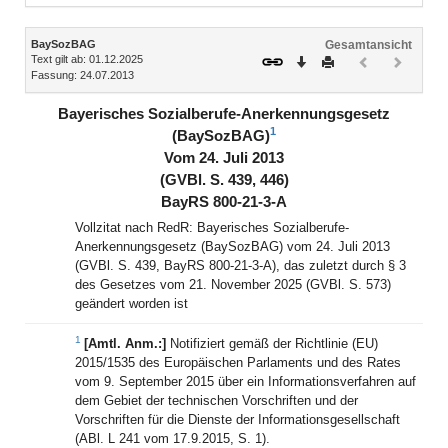
Inhalt
BaySozBAG
Gesamtansicht
Text gilt ab: 01.12.2025
Download
Drucken
Vorheriges
Nächste
Fassung: 24.07.2013
Dokument
Dokume
(inaktiv)
(inaktiv)
Bayerisches Sozialberufe-Anerkennungsgesetz
1
(BaySozBAG)
Vom 24. Juli 2013
(GVBl. S. 439, 446)
BayRS 800-21-3-A
Vollzitat nach RedR: Bayerisches Sozialberufe-
Anerkennungsgesetz (BaySozBAG) vom 24. Juli 2013
(GVBl. S. 439, BayRS 800-21-3-A), das zuletzt durch § 3
des Gesetzes vom 21. November 2025 (GVBl. S. 573)
geändert worden ist
1
[Amtl. Anm.:]
Notifiziert gemäß der Richtlinie (EU)
2015/1535 des Europäischen Parlaments und des Rates
vom 9. September 2015 über ein Informationsverfahren auf
dem Gebiet der technischen Vorschriften und der
Vorschriften für die Dienste der Informationsgesellschaft
(ABl. L 241 vom 17.9.2015, S. 1).