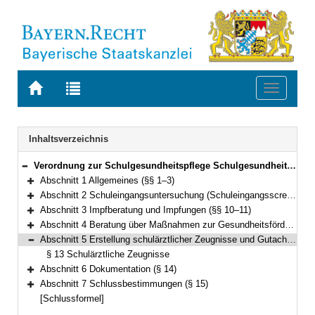
Zur
Zur
Toggle
Startseite
Trefferliste
navigati
von
der
BAYERN.RECHT
letzten
Navigation
Inhaltsverzeichnis
Suche
Verordnung zur Schulgesundheitspflege Schulgesundheitspflegeverordnung (SchulgespflV) Vom 20. Dezember 2008 (GVBl. 2009 S. 10) BayRS 2126-3-2-G (§§ 1–15)
Bereich reduzieren
Abschnitt 1 Allgemeines (§§ 1–3)
Bereich erweitern
Abschnitt 2 Schuleingangsuntersuchung (Schuleingangsscreening, schulärztliche Untersuchung) (§§ 4–9)
Bereich erweitern
Abschnitt 3 Impfberatung und Impfungen (§§ 10–11)
Bereich erweitern
Abschnitt 4 Beratung über Maßnahmen zur Gesundheitsförderung und Prävention (§ 12)
Bereich erweitern
Abschnitt 5 Erstellung schulärztlicher Zeugnisse und Gutachten (§ 13)
Bereich reduzieren
§ 13 Schulärztliche Zeugnisse
Abschnitt 6 Dokumentation (§ 14)
Bereich erweitern
Abschnitt 7 Schlussbestimmungen (§ 15)
Bereich erweitern
[Schlussformel]