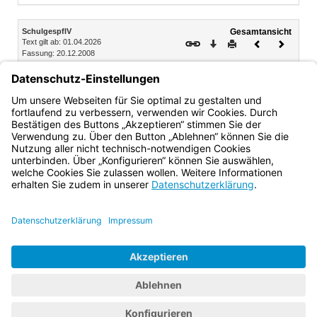
Inhalt
SchulgespflV
Gesamtansicht
Text gilt ab: 01.04.2026
Download
Drucken
Vorheriges
Nächste
Fassung: 20.12.2008
Dokument
Dokume
Abschnitt 5 Erstellung schulärztlicher Zeugnisse und
Gutachten
§ 13 Schulärztliche Zeugnisse
Bayern.de
BayernPortal
Datenschutz
Impressum
Barrierefreiheit
Hilfe
Kontakt
Kontrastwechsel
Schriftgröße