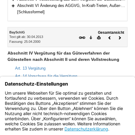
Bereich erweitern
Abschnitt VI Änderung des AGGVG, In-Kraft-Treten, Außer-Kraft-Treten und Übergangsvorschriften (Art. 20–22)
Bereich erweitern
[Schlussformel]
Inhalt
BaySchlG
Gesamtansicht
Text gilt ab: 30.04.2013
Download
Drucken
Vorheriges
Nächste
Fassung: 25.04.2000
Dokument
Dokume
Abschnitt IV Vergütung für das Güteverfahren der
Gütestellen nach Abschnitt II und deren Vollstreckung
Art. 13 Vergütung
Art. 14 Vorschuss für die Vergütung
Art. 15 Vergütungsfreiheit
Art. 16 Beitreibung der Vergütung durch die Staatskasse
Art. 17 Aufwendungen der Beteiligten
Bayern.de
BayernPortal