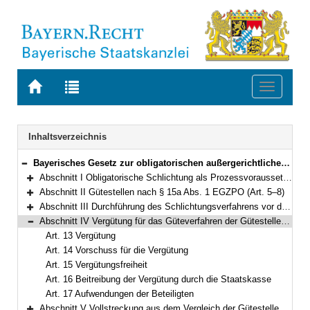
Zur
Zur
Toggle
Startseite
Trefferliste
navigati
von
der
BAYERN.RECHT
letzten
Navigation
Inhaltsverzeichnis
Suche
Bayerisches Gesetz zur obligatorischen außergerichtlichen Streitschlichtung in Zivilsachen (Bayerisches Schlichtungsgesetz – BaySchlG) Vom 25. April 2000 (GVBl. S. 268) BayRS 300-1-5-J (Art. 1–22)
Bereich reduzieren
Abschnitt I Obligatorische Schlichtung als Prozessvoraussetzung (Art. 1–4)
Bereich erweitern
Abschnitt II Gütestellen nach § 15a Abs. 1 EGZPO (Art. 5–8)
Bereich erweitern
Abschnitt III Durchführung des Schlichtungsverfahrens vor dem Schlichter der Gütestelle nach Abschnitt II (Art. 9–12)
Bereich erweitern
Abschnitt IV Vergütung für das Güteverfahren der Gütestellen nach Abschnitt II und deren Vollstreckung (Art. 13–17)
Bereich reduzieren
Art. 13 Vergütung
Art. 14 Vorschuss für die Vergütung
Art. 15 Vergütungsfreiheit
Art. 16 Beitreibung der Vergütung durch die Staatskasse
Art. 17 Aufwendungen der Beteiligten
Abschnitt V Vollstreckung aus dem Vergleich der Gütestellen und Klauselerteilung (Art. 18–19)