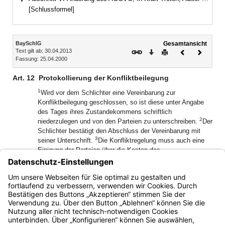
Bereich erweitern
[Schlussformel]
Inhalt
BaySchlG
Gesamtansicht
Text gilt ab: 30.04.2013
Download
Drucken
Vorheriges
Nächste
Fassung: 25.04.2000
Dokument
Dokume
Art. 12
Protokollierung der Konfliktbeilegung
1
Wird vor dem Schlichter eine Vereinbarung zur
Konfliktbeilegung geschlossen, so ist diese unter Angabe
des Tages ihres Zustandekommens schriftlich
2
niederzulegen und von den Parteien zu unterschreiben.
Der
Schlichter bestätigt den Abschluss der Vereinbarung mit
3
seiner Unterschrift.
Die Konfliktregelung muss auch eine
Einigung der Parteien über die Kosten des
4
Schlichtungsverfahrens enthalten.
Die Kosten des
Schlichtungsverfahrens sind der Höhe nach auszuweisen.
5
Die Parteien erhalten vom Schlichter auf Antrag eine
Abschrift der Vereinbarung.
Bayern.de