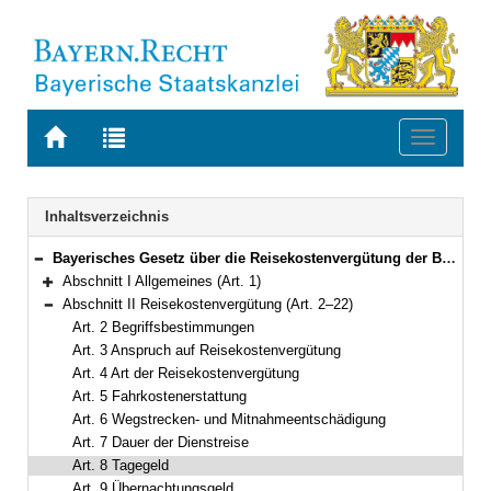
Zur
Zur
Toggle
Startseite
Trefferliste
navigati
von
der
BAYERN.RECHT
letzten
Navigation
Inhaltsverzeichnis
Suche
Bayerisches Gesetz über die Reisekostenvergütung der Beamten und Richter (Bayerisches Reisekostengesetz – BayRKG) Vom 24. April 2001 (GVBl. S. 133) BayRS 2032-4-1-F (Art. 1–29)
Bereich reduzieren
Abschnitt I Allgemeines (Art. 1)
Bereich erweitern
Abschnitt II Reisekostenvergütung (Art. 2–22)
Bereich reduzieren
Art. 2 Begriffsbestimmungen
Art. 3 Anspruch auf Reisekostenvergütung
Art. 4 Art der Reisekostenvergütung
Art. 5 Fahrkostenerstattung
Art. 6 Wegstrecken- und Mitnahmeentschädigung
Art. 7 Dauer der Dienstreise
Art. 8 Tagegeld
Art. 9 Übernachtungsgeld