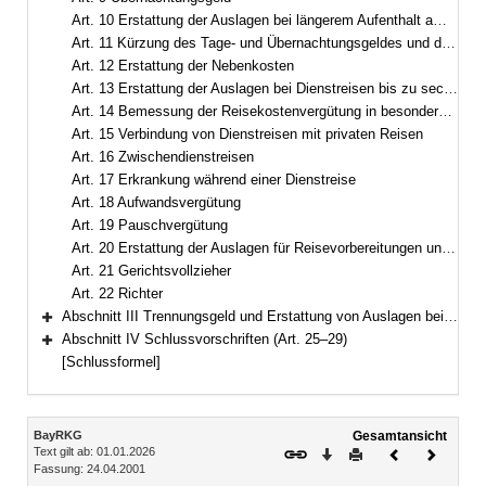
Art. 10 Erstattung der Auslagen bei längerem Aufenthalt am Geschäftsort
Art. 11 Kürzung des Tage- und Übernachtungsgeldes und der Vergütung nach Art. 10 Abs. 1
Art. 12 Erstattung der Nebenkosten
Art. 13 Erstattung der Auslagen bei Dienstreisen bis zu sechs Stunden Dauer und bei Dienstgängen
Art. 14 Bemessung der Reisekostenvergütung in besonderen Fällen
Art. 15 Verbindung von Dienstreisen mit privaten Reisen
Art. 16 Zwischendienstreisen
Art. 17 Erkrankung während einer Dienstreise
Art. 18 Aufwandsvergütung
Art. 19 Pauschvergütung
Art. 20 Erstattung der Auslagen für Reisevorbereitungen und bei vorzeitiger Beendigung des Dienstgeschäfts
Art. 21 Gerichtsvollzieher
Art. 22 Richter
Abschnitt III Trennungsgeld und Erstattung von Auslagen bei Reisen aus besonderem Anlass (Art. 23–24)
Bereich erweitern
Abschnitt IV Schlussvorschriften (Art. 25–29)
Bereich erweitern
[Schlussformel]
Inhalt
BayRKG
Gesamtansicht
Text gilt ab: 01.01.2026
Download
Drucken
Vorheriges
Nächste
Fassung: 24.04.2001
Dokument
Dokume