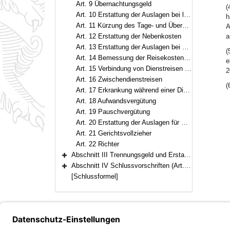
Art. 9 Übernachtungsgeld
(
Art. 10 Erstattung der Auslagen bei längerem Aufenthalt am Geschäftsort
h
Art. 11 Kürzung des Tage- und Übernachtungsgeldes und der Vergütung nach Art. 10 Abs. 1
A
Art. 12 Erstattung der Nebenkosten
a
Art. 13 Erstattung der Auslagen bei Dienstreisen bis zu sechs Stunden Dauer und bei Dienstgängen
(
Art. 14 Bemessung der Reisekostenvergütung in besonderen Fällen
e
Art. 15 Verbindung von Dienstreisen mit privaten Reisen
2
Art. 16 Zwischendienstreisen
(
Art. 17 Erkrankung während einer Dienstreise
Art. 18 Aufwandsvergütung
Art. 19 Pauschvergütung
Art. 20 Erstattung der Auslagen für Reisevorbereitungen und bei vorzeitiger Beendigung des Dienstgeschäfts
Art. 21 Gerichtsvollzieher
Art. 22 Richter
Abschnitt III Trennungsgeld und Erstattung von Auslagen bei Reisen aus besonderem Anlass (Art. 23–24)
Bereich erweitern
Abschnitt IV Schlussvorschriften (Art. 25–29)
Bereich erweitern
[Schlussformel]
Bayern.de