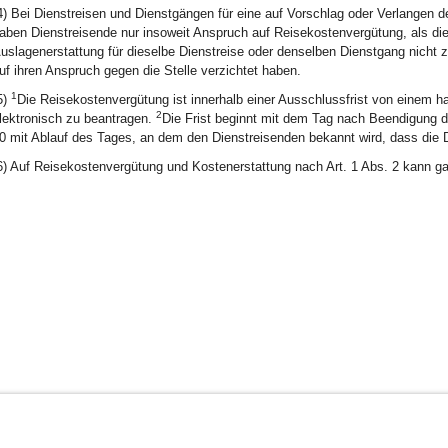
4) Bei Dienstreisen und Dienstgängen für eine auf Vorschlag oder Verlange
aben Dienstreisende nur insoweit Anspruch auf Reisekostenvergütung, als die S
uslagenerstattung für dieselbe Dienstreise oder denselben Dienstgang nicht 
uf ihren Anspruch gegen die Stelle verzichtet haben.
1
5)
Die Reisekostenvergütung ist innerhalb einer Ausschlussfrist von einem ha
2
lektronisch zu beantragen.
Die Frist beginnt mit dem Tag nach Beendigung de
0 mit Ablauf des Tages, an dem den Dienstreisenden bekannt wird, dass die Di
6) Auf Reisekostenvergütung und Kostenerstattung nach Art. 1 Abs. 2 kann gan
BayernPortal
Datenschutz