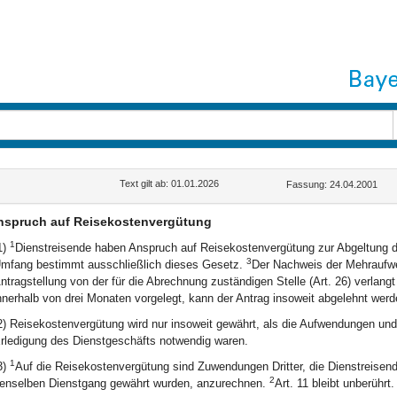
Text gilt ab: 01.01.2026
Fassung: 24.04.2001
nspruch auf Reisekostenvergütung
1
1)
Dienstreisende haben Anspruch auf Reisekostenvergütung zur Abgeltung 
3
mfang bestimmt ausschließlich dieses Gesetz.
Der Nachweis der Mehraufwe
ntragstellung von der für die Abrechnung zuständigen Stelle (Art. 26) verlang
nnerhalb von drei Monaten vorgelegt, kann der Antrag insoweit abgelehnt werd
2) Reisekostenvergütung wird nur insoweit gewährt, als die Aufwendungen und
rledigung des Dienstgeschäfts notwendig waren.
1
3)
Auf die Reisekostenvergütung sind Zuwendungen Dritter, die Dienstreisend
2
enselben Dienstgang gewährt wurden, anzurechnen.
Art. 11 bleibt unberührt.