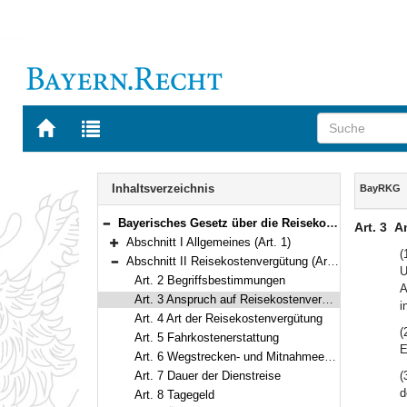
Zur
Zur
Startseite
Trefferliste
von
der
Navigation
BAYERN.RECHT
letzten
Inhalt
Inhaltsverzeichnis
BayRKG
Suche
Bayerisches Gesetz über die Reisekostenvergütung der Beamten und Richter (Bayerisches Reisekostengesetz – BayRKG) Vom 24. April 2001 (GVBl. S. 133) BayRS 2032-4-1-F (Art. 1–29)
Art. 3
A
Bereich reduzieren
Abschnitt I Allgemeines (Art. 1)
Bereich erweitern
(
Abschnitt II Reisekostenvergütung (Art. 2–22)
U
Bereich reduzieren
Art. 2 Begriffsbestimmungen
A
Art. 3 Anspruch auf Reisekostenvergütung
i
Art. 4 Art der Reisekostenvergütung
(
Art. 5 Fahrkostenerstattung
E
Art. 6 Wegstrecken- und Mitnahmeentschädigung
Art. 7 Dauer der Dienstreise
(
d
Art. 8 Tagegeld