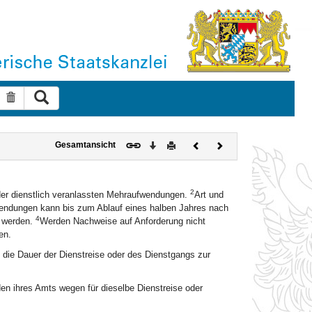
Suche ausführen
Suche zurücksetzen
Download
Drucken
Vorheriges
Nächstes
Gesamtansicht
Dokument
Dokument
2
der dienstlich veranlassten Mehraufwendungen.
Art und
ndungen kann bis zum Ablauf eines halben Jahres nach
4
t werden.
Werden Nachweise auf Anforderung nicht
en.
 die Dauer der Dienstreise oder des Dienstgangs zur
en ihres Amts wegen für dieselbe Dienstreise oder