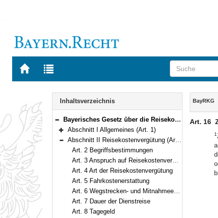
Zur
Zur
Startseite
Trefferliste
von
der
Navigation
BAYERN.RECHT
letzten
Inhalt
Inhaltsverzeichnis
BayRKG
Suche
Bayerisches Gesetz über die Reisekostenvergütung der Beamten und Richter (Bayerisches Reisekostengesetz – BayRKG) Vom 24. April 2001 (GVBl. S. 133) BayRS 2032-4-1-F (Art. 1–29)
Art. 16
Bereich reduzieren
Abschnitt I Allgemeines (Art. 1)
1
Bereich erweitern
Abschnitt II Reisekostenvergütung (Art. 2–22)
a
Bereich reduzieren
Art. 2 Begriffsbestimmungen
d
Art. 3 Anspruch auf Reisekostenvergütung
o
Art. 4 Art der Reisekostenvergütung
b
Art. 5 Fahrkostenerstattung
Art. 6 Wegstrecken- und Mitnahmeentschädigung
Art. 7 Dauer der Dienstreise
Art. 8 Tagegeld