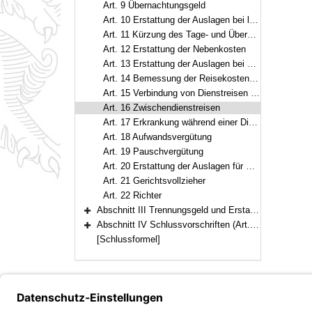
Art. 9 Übernachtungsgeld
Art. 10 Erstattung der Auslagen bei längerem Aufenthalt am Geschäftsort
Art. 11 Kürzung des Tage- und Übernachtungsgeldes und der Vergütung nach Art. 10 Abs. 1
Art. 12 Erstattung der Nebenkosten
Art. 13 Erstattung der Auslagen bei Dienstreisen bis zu sechs Stunden Dauer und bei Dienstgängen
Art. 14 Bemessung der Reisekostenvergütung in besonderen Fällen
Art. 15 Verbindung von Dienstreisen mit privaten Reisen
Art. 16 Zwischendienstreisen
Art. 17 Erkrankung während einer Dienstreise
Art. 18 Aufwandsvergütung
Art. 19 Pauschvergütung
Art. 20 Erstattung der Auslagen für Reisevorbereitungen und bei vorzeitiger Beendigung des Dienstgeschäfts
Art. 21 Gerichtsvollzieher
Art. 22 Richter
Abschnitt III Trennungsgeld und Erstattung von Auslagen bei Reisen aus besonderem Anlass (Art. 23–24)
Bereich erweitern
Abschnitt IV Schlussvorschriften (Art. 25–29)
Bereich erweitern
[Schlussformel]
Bayern.de