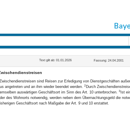
Text gilt ab: 01.01.2026
Fassung: 24.04.2001
Zwischendienstreisen
Zwischendienstreisen sind Reisen zur Erledigung von Dienstgeschäften außer
2
us angetreten und an ihm wieder beendet werden.
Durch Zwischendienstreise
3
emselben auswärtigen Geschäftsort im Sinn des Art. 10 unterbrochen.
Ist e
der des Wohnorts notwendig, werden neben dem Übernachtungsgeld die notwe
isherigen Geschäftsort nach Maßgabe der Art. 9 und 10 erstattet.